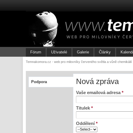
Fórum
Uživatelé
Galerie
Články
Kalend
Temnakomora.cz - web pro milovníky červeného světla a vůně chemikálií
Nová zpráva
Podpora
Vaše emailová adresa
*
Titulek
*
Oddělení
*