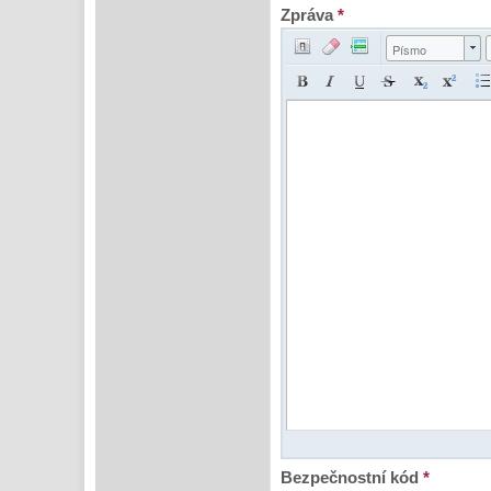
Zpráva
*
Písmo
Bezpečnostní kód
*