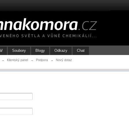
ář
Soubory
Blogy
Odkazy
Chat
→
Klientský panel
→
Podpora
→
Nový dotaz