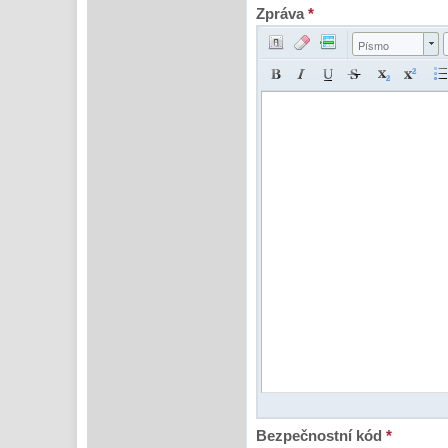
Zpráva
*
Písmo
Bezpečnostní kód
*