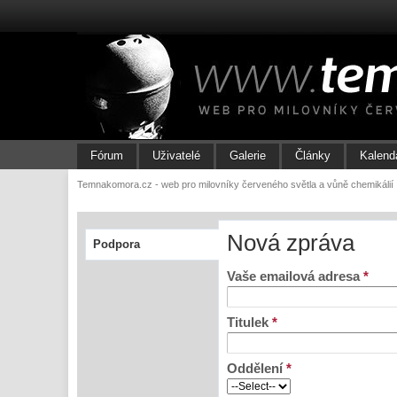
Fórum
Uživatelé
Galerie
Články
Kalend
Temnakomora.cz - web pro milovníky červeného světla a vůně chemikálií
Nová zpráva
Podpora
Vaše emailová adresa
*
Titulek
*
Oddělení
*