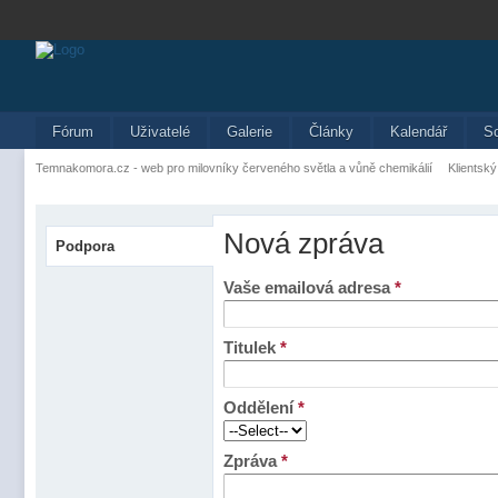
Fórum
Uživatelé
Galerie
Články
Kalendář
S
Temnakomora.cz - web pro milovníky červeného světla a vůně chemikálií
Klientský
Nová zpráva
Podpora
Vaše emailová adresa
*
Titulek
*
Oddělení
*
Zpráva
*