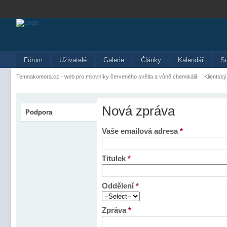
Fórum
Uživatelé
Galerie
Články
Kalendář
S
Temnakomora.cz - web pro milovníky červeného světla a vůně chemikálií
Klientský
Nová zpráva
Podpora
Vaše emailová adresa
*
Titulek
*
Oddělení
*
Zpráva
*