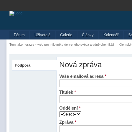
Fórum
Uživatelé
Galerie
Články
Kalendář
S
Temnakomora.cz - web pro milovníky červeného světla a vůně chemikálií
Klientský
Nová zpráva
Podpora
Vaše emailová adresa
*
Titulek
*
Oddělení
*
Zpráva
*