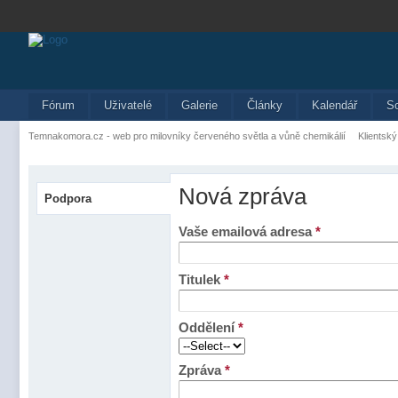
Fórum
Uživatelé
Galerie
Články
Kalendář
S
Temnakomora.cz - web pro milovníky červeného světla a vůně chemikálií
Klientský
Nová zpráva
Podpora
Vaše emailová adresa
*
Titulek
*
Oddělení
*
Zpráva
*