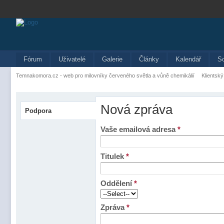
Fórum
Uživatelé
Galerie
Články
Kalendář
S
Temnakomora.cz - web pro milovníky červeného světla a vůně chemikálií
Klientský
Nová zpráva
Podpora
Vaše emailová adresa
*
Titulek
*
Oddělení
*
Zpráva
*