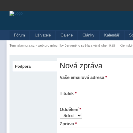
Fórum
Uživatelé
Galerie
Články
Kalendář
S
Temnakomora.cz - web pro milovníky červeného světla a vůně chemikálií
Klientský
Nová zpráva
Podpora
Vaše emailová adresa
*
Titulek
*
Oddělení
*
Zpráva
*