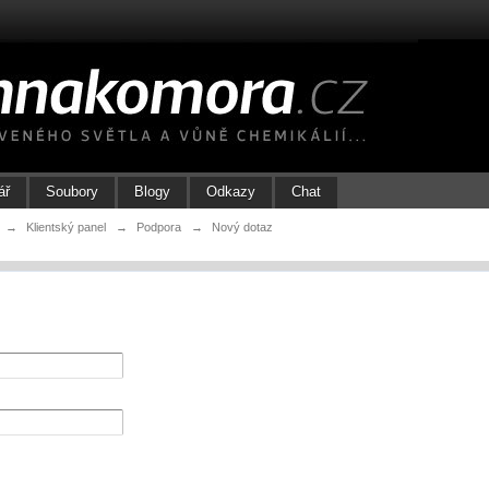
ář
Soubory
Blogy
Odkazy
Chat
→
Klientský panel
→
Podpora
→
Nový dotaz