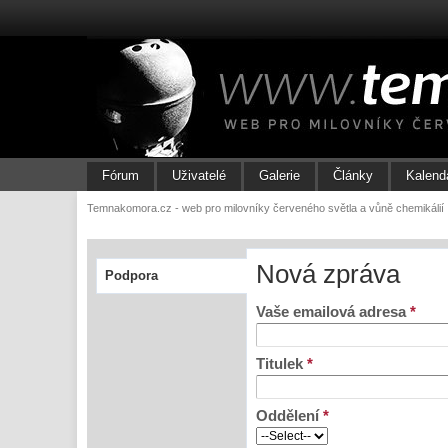
Fórum
Uživatelé
Galerie
Články
Kalend
Temnakomora.cz - web pro milovníky červeného světla a vůně chemikálií
Nová zpráva
Podpora
Vaše emailová adresa
*
Titulek
*
Oddělení
*