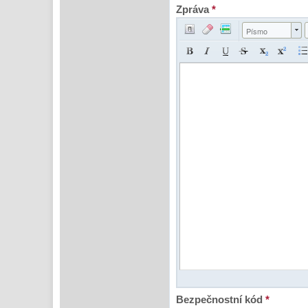
Zpráva
*
Písmo
Bezpečnostní kód
*