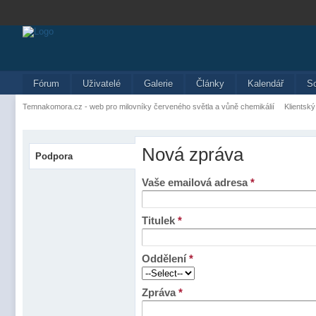
Fórum
Uživatelé
Galerie
Články
Kalendář
S
Temnakomora.cz - web pro milovníky červeného světla a vůně chemikálií
Klientský
Nová zpráva
Podpora
Vaše emailová adresa
*
Titulek
*
Oddělení
*
Zpráva
*