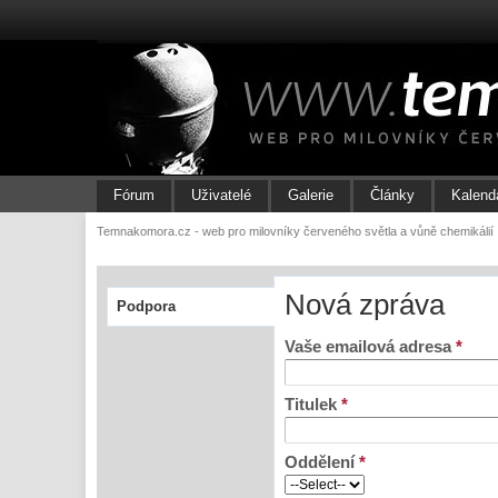
Fórum
Uživatelé
Galerie
Články
Kalend
Temnakomora.cz - web pro milovníky červeného světla a vůně chemikálií
Nová zpráva
Podpora
Vaše emailová adresa
*
Titulek
*
Oddělení
*