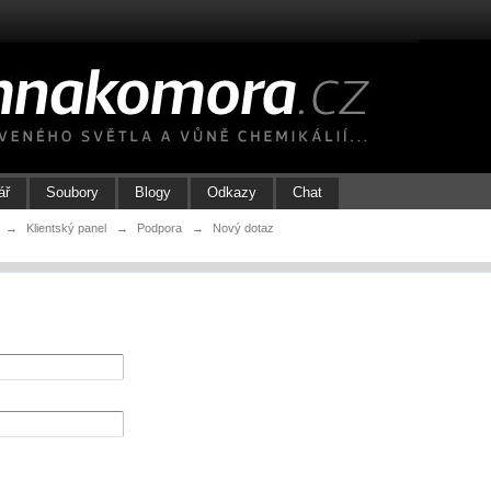
ář
Soubory
Blogy
Odkazy
Chat
→
Klientský panel
→
Podpora
→
Nový dotaz