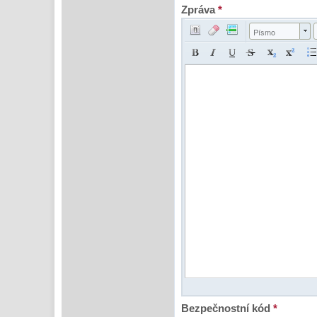
Zpráva
*
Písmo
Bezpečnostní kód
*