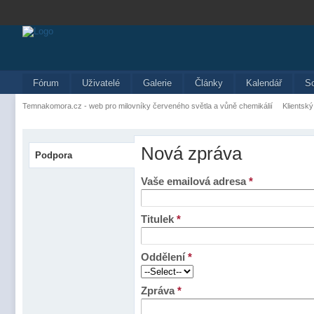
Fórum
Uživatelé
Galerie
Články
Kalendář
S
Temnakomora.cz - web pro milovníky červeného světla a vůně chemikálií
Klientský
Nová zpráva
Podpora
Vaše emailová adresa
*
Titulek
*
Oddělení
*
Zpráva
*