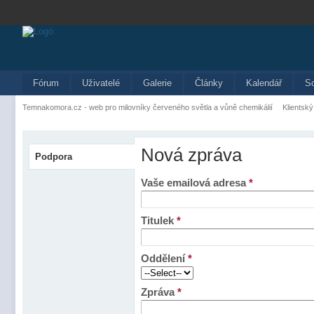
Fórum
Uživatelé
Galerie
Články
Kalendář
S
Temnakomora.cz - web pro milovníky červeného světla a vůně chemikálií
Klientský
Nová zpráva
Podpora
Vaše emailová adresa
*
Titulek
*
Oddělení
*
Zpráva
*