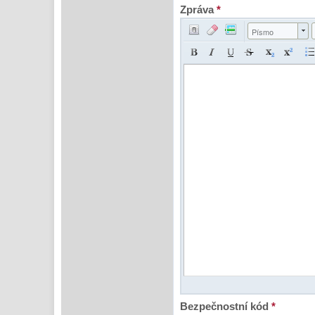
Zpráva
*
Písmo
Bezpečnostní kód
*