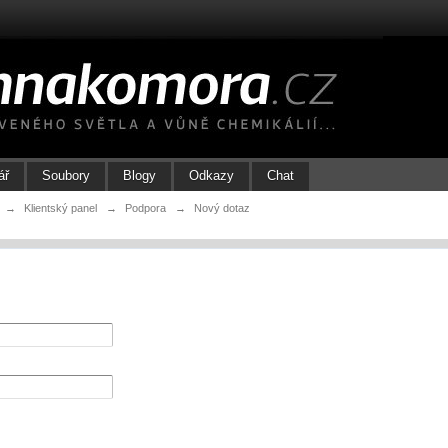
ář
Soubory
Blogy
Odkazy
Chat
→
Klientský panel
→
Podpora
→
Nový dotaz