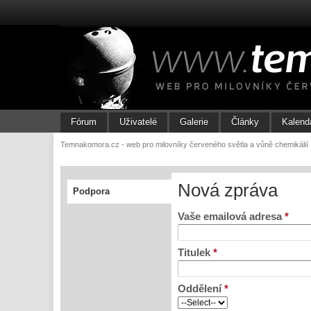
Fórum
Uživatelé
Galerie
Články
Kalend
Temnakomora.cz - web pro milovníky červeného světla a vůně chemikálií
Nová zpráva
Podpora
Vaše emailová adresa
*
Titulek
*
Oddělení
*