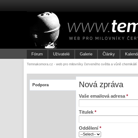
Fórum
Uživatelé
Galerie
Články
Kalend
Temnakomora.cz - web pro milovníky červeného světla a vůně chemikálií
Nová zpráva
Podpora
Vaše emailová adresa
*
Titulek
*
Oddělení
*