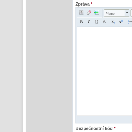
Zpráva
*
Písmo
Bezpečnostní kód
*