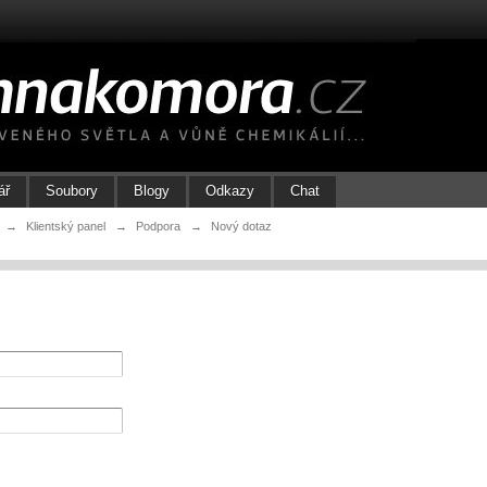
ář
Soubory
Blogy
Odkazy
Chat
→
Klientský panel
→
Podpora
→
Nový dotaz