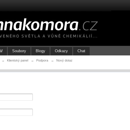
ář
Soubory
Blogy
Odkazy
Chat
→
Klientský panel
→
Podpora
→
Nový dotaz