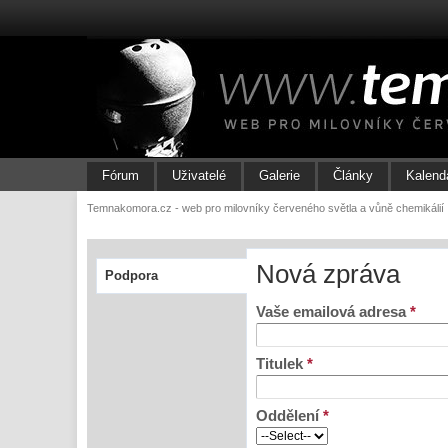
Fórum
Uživatelé
Galerie
Články
Kalend
Temnakomora.cz - web pro milovníky červeného světla a vůně chemikálií
Nová zpráva
Podpora
Vaše emailová adresa
*
Titulek
*
Oddělení
*