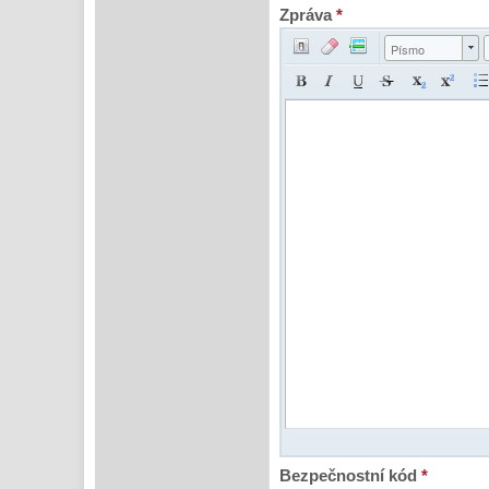
Zpráva
*
Písmo
Bezpečnostní kód
*