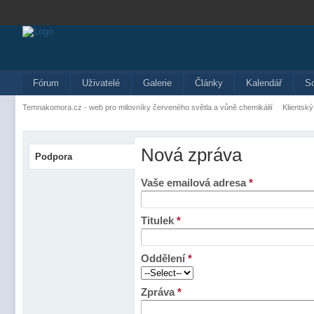
Fórum
Uživatelé
Galerie
Články
Kalendář
S
Temnakomora.cz - web pro milovníky červeného světla a vůně chemikálií
Klientský
Nová zpráva
Podpora
Vaše emailová adresa
*
Titulek
*
Oddělení
*
Zpráva
*