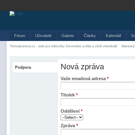
Fórum
Uživatelé
Galerie
Články
Kalendář
S
Temnakomora.cz - web pro milovníky červeného světla a vůně chemikálií
Klientský
Nová zpráva
Podpora
Vaše emailová adresa
*
Titulek
*
Oddělení
*
Zpráva
*