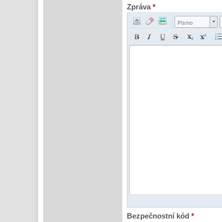
Zpráva
*
Písmo
Bezpečnostní kód
*