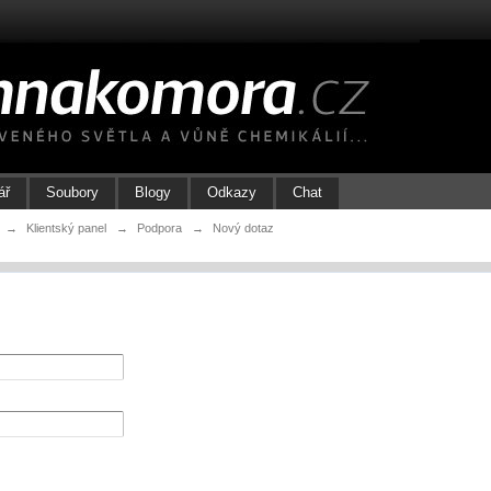
ář
Soubory
Blogy
Odkazy
Chat
→
Klientský panel
→
Podpora
→
Nový dotaz