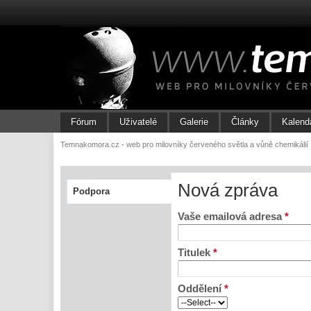
Fórum
Uživatelé
Galerie
Články
Kalend
Temnakomora.cz - web pro milovníky červeného světla a vůně chemikálií
Nová zpráva
Podpora
Vaše emailová adresa
*
Titulek
*
Oddělení
*