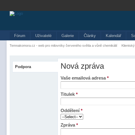
Fórum
Uživatelé
Galerie
Články
Kalendář
S
Temnakomora.cz - web pro milovníky červeného světla a vůně chemikálií
Klientský
Nová zpráva
Podpora
Vaše emailová adresa
*
Titulek
*
Oddělení
*
Zpráva
*