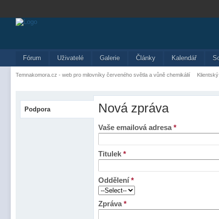
Fórum
Uživatelé
Galerie
Články
Kalendář
S
Temnakomora.cz - web pro milovníky červeného světla a vůně chemikálií
Klientský
Nová zpráva
Podpora
Vaše emailová adresa
*
Titulek
*
Oddělení
*
Zpráva
*