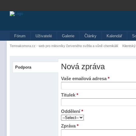
Fórum
Uživatelé
Galerie
Články
Kalendář
S
Temnakomora.cz - web pro milovníky červeného světla a vůně chemikálií
Klientský
Nová zpráva
Podpora
Vaše emailová adresa
*
Titulek
*
Oddělení
*
Zpráva
*