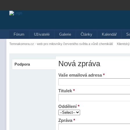
Fórum
Uživatelé
Galerie
Články
Kalendář
S
Temnakomora.cz - web pro milovníky červeného světla a vůně chemikálií
Klientský
Nová zpráva
Podpora
Vaše emailová adresa
*
Titulek
*
Oddělení
*
Zpráva
*