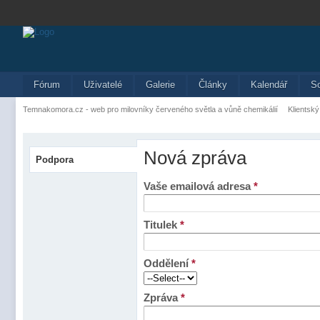
Fórum
Uživatelé
Galerie
Články
Kalendář
S
Temnakomora.cz - web pro milovníky červeného světla a vůně chemikálií
Klientský
Nová zpráva
Podpora
Vaše emailová adresa
*
Titulek
*
Oddělení
*
Zpráva
*