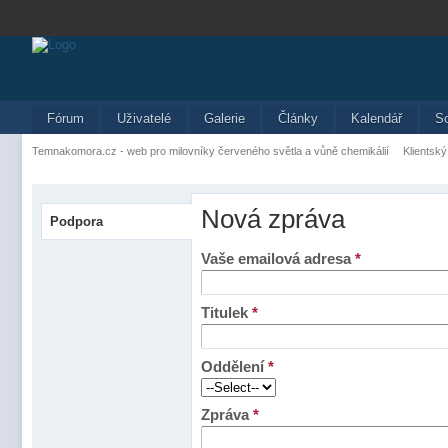
Fórum
Uživatelé
Galerie
Články
Kalendář
S
Temnakomora.cz - web pro milovníky červeného světla a vůně chemikálií
Klientský
Nová zpráva
Podpora
Vaše emailová adresa
*
Titulek
*
Oddělení
*
Zpráva
*