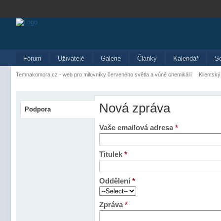
Fórum
Uživatelé
Galerie
Články
Kalendář
S
Temnakomora.cz - web pro milovníky červeného světla a vůně chemikálií
Klientský
Nová zpráva
Podpora
Vaše emailová adresa
*
Titulek
*
Oddělení
*
Zpráva
*