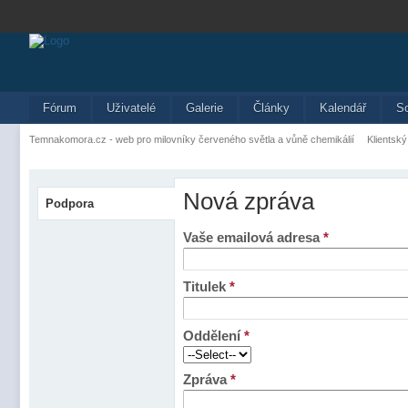
Fórum
Uživatelé
Galerie
Články
Kalendář
S
Temnakomora.cz - web pro milovníky červeného světla a vůně chemikálií
Klientský
Nová zpráva
Podpora
Vaše emailová adresa
*
Titulek
*
Oddělení
*
Zpráva
*