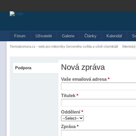
Fórum
Uživatelé
Galerie
Články
Kalendář
S
Temnakomora.cz - web pro milovníky červeného světla a vůně chemikálií
Klientský
Nová zpráva
Podpora
Vaše emailová adresa
*
Titulek
*
Oddělení
*
Zpráva
*