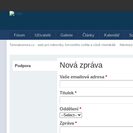
Fórum
Uživatelé
Galerie
Články
Kalendář
S
Temnakomora.cz - web pro milovníky červeného světla a vůně chemikálií
Klientský
Nová zpráva
Podpora
Vaše emailová adresa
*
Titulek
*
Oddělení
*
Zpráva
*