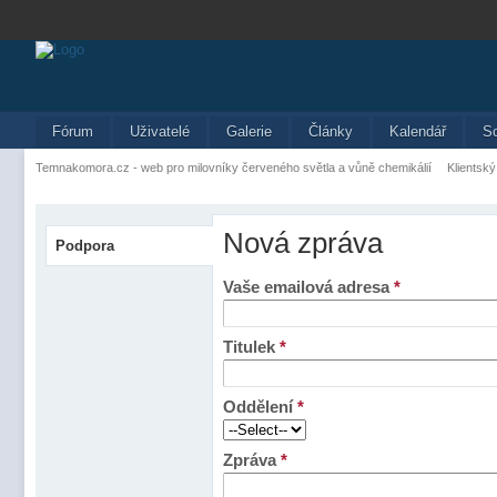
Fórum
Uživatelé
Galerie
Články
Kalendář
S
Temnakomora.cz - web pro milovníky červeného světla a vůně chemikálií
Klientský
Nová zpráva
Podpora
Vaše emailová adresa
*
Titulek
*
Oddělení
*
Zpráva
*