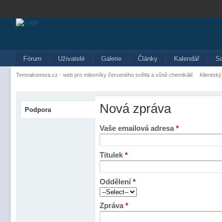
Fórum
Uživatelé
Galerie
Články
Kalendář
S
Temnakomora.cz - web pro milovníky červeného světla a vůně chemikálií
Klientský
Nová zpráva
Podpora
Vaše emailová adresa
*
Titulek
*
Oddělení
*
Zpráva
*