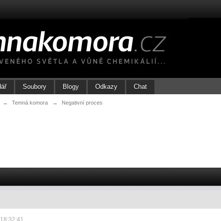
dář
Soubory
Blogy
Odkazy
Chat
→
Temná komora
→
Negativní proces
 18:32:41