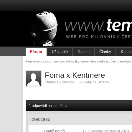
Fórum
Uživatelé
Galerie
Články
Kalen
Temnakomora.cz - web pro milovníky červeného světla a vůně chemikálií
Foma x Kentmere
Started By
oteccasu
,
28-Aug 23 18:32:41
1 odpovědí na toto téma
oteccasu
Hrabě kydoň
Publikováno
28 August 2023 -