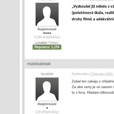
„Vyzkoušel již někdo z v
(polotónová škála, rozli
druhy filmů a adekvátní
Registrovaní
3,295 příspěvků(y)
Location
Trutnov
Reputace: 1,154
matobabetak
Nováček
Publikováno
2 February 2024 
Zatial len cakaju v chladn
Za ake ceny je vo vasom o
tu z fora. Hladam blbovzdo
Registrovaní
129 příspěvků(y)