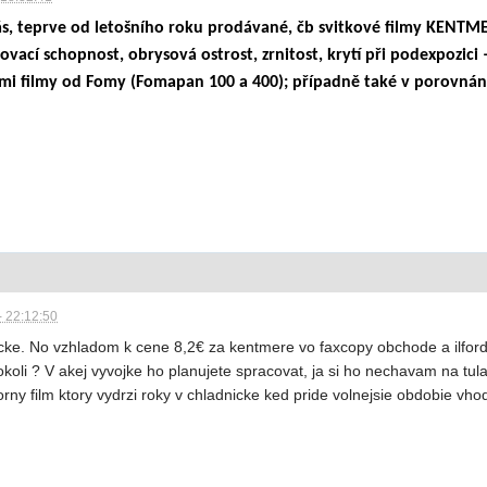
ás, teprve od letošního roku prodávané, čb svitkové filmy KENTME
šovací schopnost, obrysová ostrost, zrnitost, krytí při podexpozici 
mi filmy od Fomy (Fomapan 100 a 400); případně také v porovnání 
- 22:12:50
icke. No vzhladom k cene 8,2€ za kentmere vo faxcopy obchode a ilford 
koli ? V akej vyvojke ho planujete spracovat, ja si ho nechavam na t
rny film ktory vydrzi roky v chladnicke ked pride volnejsie obdobie vh