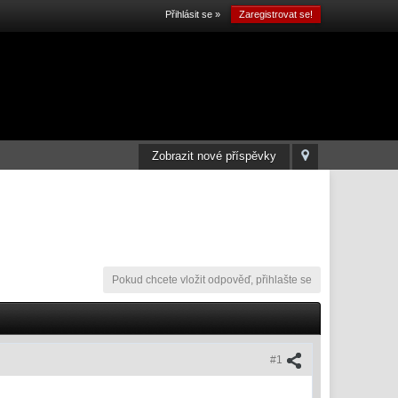
Přihlásit se »
Zaregistrovat se!
Zobrazit nové příspěvky
Pokud chcete vložit odpověď, přihlašte se
#1