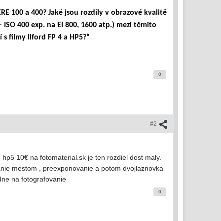
RE 100 a 400? Jaké jsou rozdíly v obrazové kvalitě
– ISO 400 exp. na EI 800, 1600 atp.) mezi těmito
s filmy Ilford FP 4 a HP5?“
0
#2
hp5 10€ na fotomaterial.sk je ten rozdiel dost maly.
ulanie mestom , preexponovanie a potom dvojlaznovka
odne na fotografovanie
0