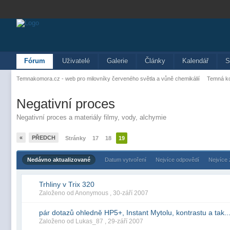
Fórum
Uživatelé
Galerie
Články
Kalendář
S
Temnakomora.cz - web pro milovníky červeného světla a vůně chemikálií
Temná k
Negativní proces
Negativní proces a materiály filmy, vody, alchymie
«
PŘEDCH
Stránky
17
18
19
Nedávno aktualizované
Datum vytvoření
Nejvíce odpovědí
Nejvíce
Trhliny v Trix 320
Založeno od Anonymous ,
30-září 2007
pár dotazů ohledně HP5+, Instant Mytolu, kontrastu a tak..
Založeno od Lukas_87 ,
29-září 2007