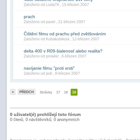
Založeno od Luda76 ,
15-březen 2007
prach
Založeno od pavel ,
21-březen 2007
Čištění filmu od prachu před zvětšováním
Založeno od Kubakubikula ,
12-březen 2007
delta 400 v R09-šialenosť alebo realita?
Založeno od prowler ,
6-březen 2007
navíjanie filmu "proti srsti"
Založeno od jedi ,
8-březen 2007
«
PŘEDCH
Stránky
17
18
19
0 uživatel(é) prohlížejí toto fórum
0 členů, 0 návštěvníků, 0 anonymních