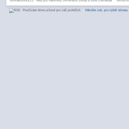
Temnakomora.cz - web pro milovníky červeného světla a vůně chemikálií
Temná k
Používáte téma určené pro váš prohlížeč.
Klikněte zde, pro výběr tématu