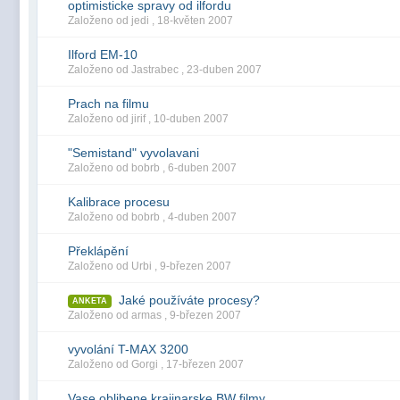
optimisticke spravy od ilfordu
Založeno od jedi ,
18-květen 2007
Ilford EM-10
Založeno od Jastrabec ,
23-duben 2007
Prach na filmu
Založeno od jirif ,
10-duben 2007
"Semistand" vyvolavani
Založeno od bobrb ,
6-duben 2007
Kalibrace procesu
Založeno od bobrb ,
4-duben 2007
Překlápění
Založeno od Urbi ,
9-březen 2007
Jaké používáte procesy?
ANKETA
Založeno od armas ,
9-březen 2007
vyvolání T-MAX 3200
Založeno od Gorgi ,
17-březen 2007
Vase oblibene krajinarske BW filmy