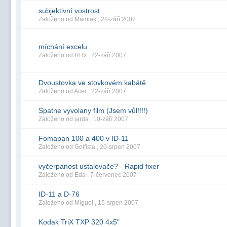
subjektivní vostrost
Založeno od Mamiak ,
28-září 2007
míchání excelu
Založeno od RHx ,
22-září 2007
Dvoustovka ve stovkovém kabátě
Založeno od Acer ,
22-září 2007
Spatne vyvolany film (Jsem vůl!!!!)
Založeno od jarda ,
10-září 2007
Fomapan 100 a 400 v ID-11
Založeno od Golfista ,
20-srpen 2007
vyčerpanost ustalovače? - Rapid fixer
Založeno od Eda ,
7-červenec 2007
ID-11 a D-76
Založeno od Miguel ,
15-srpen 2007
Kodak TriX TXP 320 4x5"