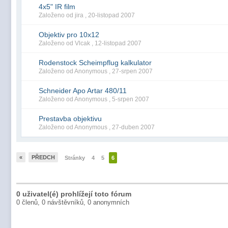
4x5" IR film
Založeno od jira ,
20-listopad 2007
Objektiv pro 10x12
Založeno od Vlcak ,
12-listopad 2007
Rodenstock Scheimpflug kalkulator
Založeno od Anonymous ,
27-srpen 2007
Schneider Apo Artar 480/11
Založeno od Anonymous ,
5-srpen 2007
Prestavba objektivu
Založeno od Anonymous ,
27-duben 2007
«
PŘEDCH
Stránky
4
5
6
0 uživatel(é) prohlížejí toto fórum
0 členů, 0 návštěvníků, 0 anonymních