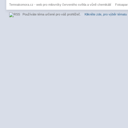
Temnakomora.cz - web pro milovníky červeného světla a vůně chemikálií
Fotoapar
Používáte téma určené pro váš prohlížeč.
Klikněte zde, pro výběr tématu