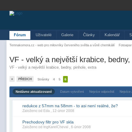
Fórum
Uživatelé
Galerie
Články
Kalendář
S
Temnakomora.cz - web pro milovníky červeného světla a vůně chemikálií
Fotoapar
VF - velký a největší krabice, bedny, 
VF - velký a největší krabice, bedny, pinhole, extra
«
PŘEDCH
Stránky
4
5
6
Nedávno aktualizované
Datum vytvoření
Nejvíce odpovědí
Nejvíce
redukce z 57mm na 58mm - to asi není reálné, že?
Založeno od Eda ,
12-únor 2008
Prechodovy filtr pro VF skla
Založeno od IngKarelCheval ,
6-únor 2008