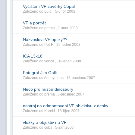
Vyčištění VF závěrky Copal
Založeno od Luigi ,
5-únor 2008
VF a portrét
Založeno od prema ,
2-únor 2008
Názvosloví VF optiky??
Založeno od PetrH ,
29-leden 2008
ICA 13x18
Založeno od venca ,
16-leden 2008
Fotograf Jim Galli
Založeno od Anonymous ,
18-prosinec 2007
Něco pro místní dinosaury
Založeno od prema ,
5-prosinec 2007
nastroj na odmontovani VF objektivu z desky
Založeno od KarelJ ,
18-říjen 2007
vložky a objektiv na VF
Založeno od cuba ,
5-září 2007