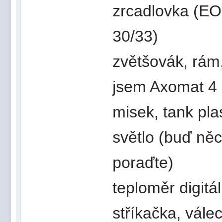
zrcadlovka (E
30/33)
zvětšovák, rám,
jsem Axomat 4 
misek, tank pla
světlo (buď ně
poraďte)
teploměr digitá
stříkačka, vále