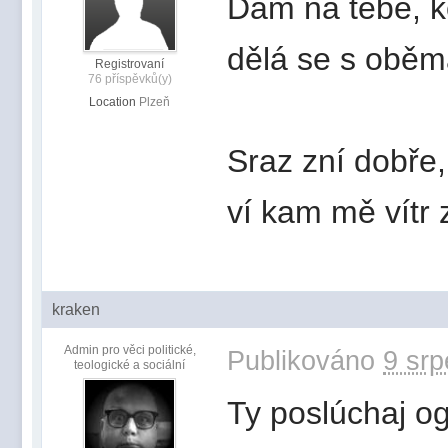
Dám na tebe, k
dělá se s oběm
Registrovaní
76 příspěvků(y)
Location
Plzeň
Sraz zní dobře
ví kam mě vítr
kraken
Admin pro věci politické,
Publikováno
9 srp
teologické a sociální
Ty poslúchaj og