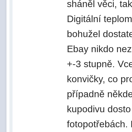
sháněl věci, t
Digitální teplom
bohužel dostat
Ebay nikdo nez
+-3 stupně. Vce
konvičky, co p
případně někde 
kupodivu dosto
fotopotřebách.