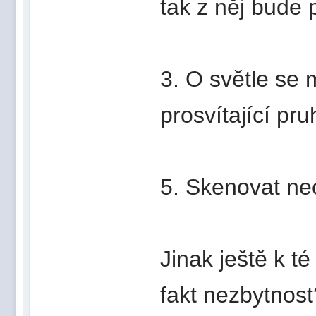
tak z něj bude
3. O světle se 
prosvítající pr
5. Skenovat ne
Jinak ještě k té
fakt nezbytnos