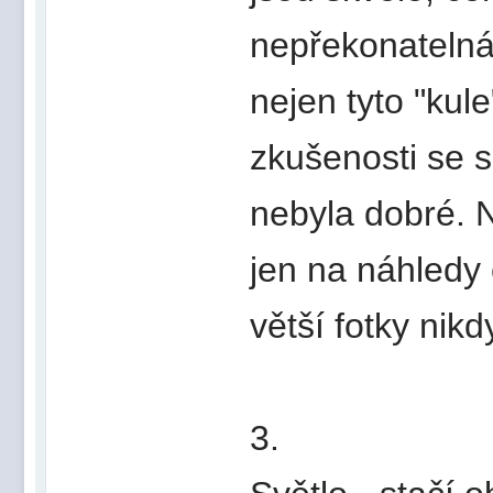
nepřekonatelná 
nejen tyto "kul
zkušenosti se s
nebyla dobré. 
jen na náhledy 
větší fotky nikd
3.