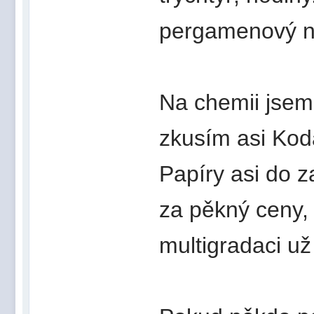
pergamenový ne
Na chemii jsem
zkusím asi Koda
Papíry asi do z
za pěkný ceny, 
multigradaci už