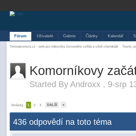
Fórum
Uživatelé
Galerie
Články
Kalendář
S
Temnakomora.cz - web pro milovníky červeného světla a vůně chemikálií
Teorie, p
Komorníkovy začá
Started By
Androxx
,
9-srp 1
DALŠÍ
«
Stránky
1
2
3
436 odpovědí na toto téma