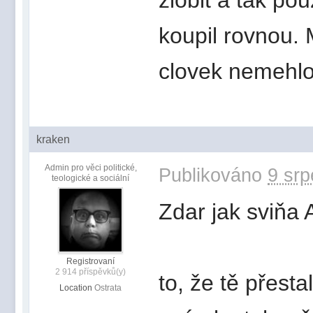
koupil rovnou.
clovek nemehlo 
kraken
Admin pro věci politické,
Publikováno
9 srp
teologické a sociální
Zdar jak sviňa 
Registrovaní
2 914 příspěvků(y)
to, že tě přesta
Location
Ostrata