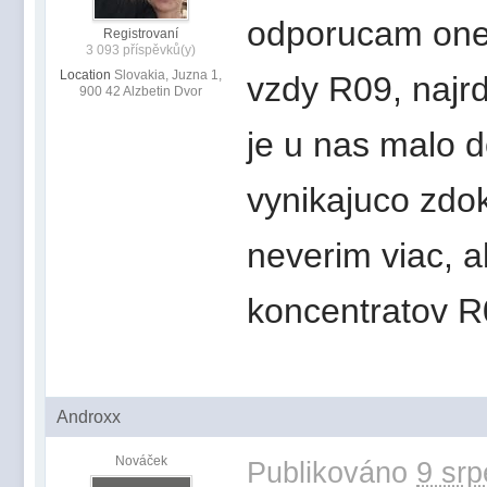
odporucam one
Registrovaní
3 093 příspěvků(y)
Location
Slovakia, Juzna 1,
vzdy R09, najr
900 42 Alzbetin Dvor
je u nas malo 
vynikajuco zdo
neverim viac, a
koncentratov R
Androxx
Nováček
Publikováno
9 srp