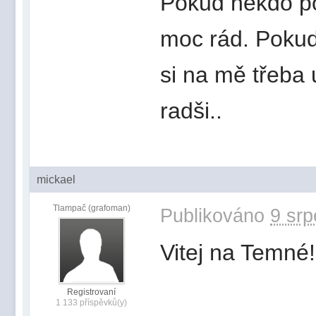
Pokud někdo po
moc rád. Pokud
si na mě třeba 
radši..
mickael
Tlampač (grafoman)
Publikováno
9 srp
Vitej na Temné!
Registrovaní
1 133 příspěvků(y)