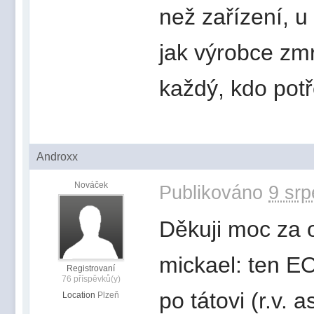
než zařízení, u
jak výrobce zmr
každý, kdo potř
Androxx
Nováček
Publikováno
9 srp
Děkuji moc za 
mickael: ten E
Registrovaní
76 příspěvků(y)
po tátovi (r.v.
Location
Plzeň