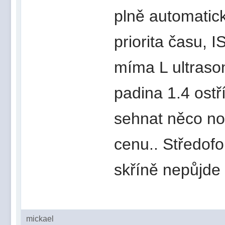
plně automatic
priorita času, 
míma L ultrason
padina 1.4 ostř
sehnat něco no
cenu.. Středofo
skříně nepůjde
mickael