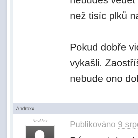
než tisíc plků n
Pokud dobře vid
vykašli. Zaostř
nebude ono doh
Androxx
Nováček
Publikováno
9 srp