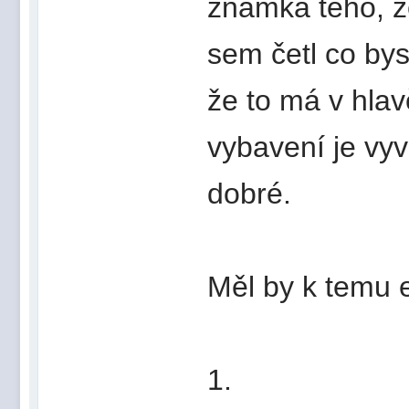
známka teho, 
sem četl co bys
že to má v hla
vybavení je vyv
dobré.
Měl by k temu 
1.