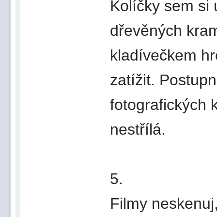
Kolíčky sem si 
dřevěných kram
kladívečkem hre
zatížit. Postup
fotografických 
nestřílá.
5.
Filmy neskenuj, 