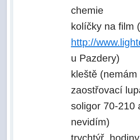
chemie
kolíčky na film 
http://www.ligh
u Pazdery)
kleště (nemám 
zaostřovací lup
soligor 70-210 
nevidím)
trychtýř, hodiny