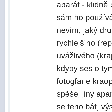
aparát - klidně
sám ho používá
nevím, jaký druh
rychlejšího (re
uvážlivého (kraj
kdyby ses o tym
fotogfarie krao
spěšej jiný apar
se teho bát, vý