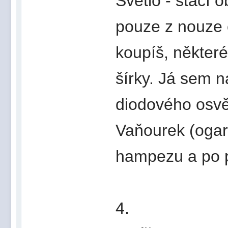
Světlo - stačí o
pouze z nouze c
koupíš, některé
šírky. Já sem 
diodového osvět
Vaňourek (ogar
hampezu a po pa
4.