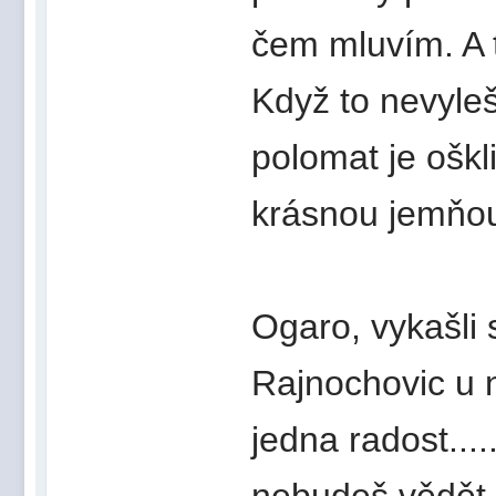
čem mluvím. A t
Když to nevyleští
polomat je oškl
krásnou jemňou
Ogaro, vykašli 
Rajnochovic u 
jedna radost..
nebudeš vědět n