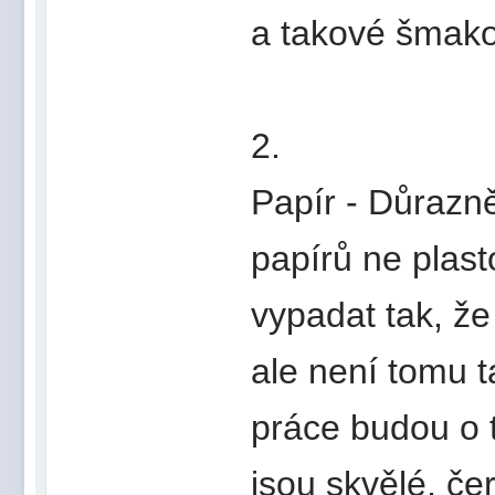
a takové šmako
2.
Papír - Důrazně
papírů ne plas
vypadat tak, že
ale není tomu ta
práce budou o t
jsou skvělé, čer