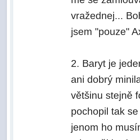
vražednej... B
jsem "pouze" Ax
2. Baryt je je
ani dobrý minil
většinu stejně f
pochopil tak s
jenom ho musím