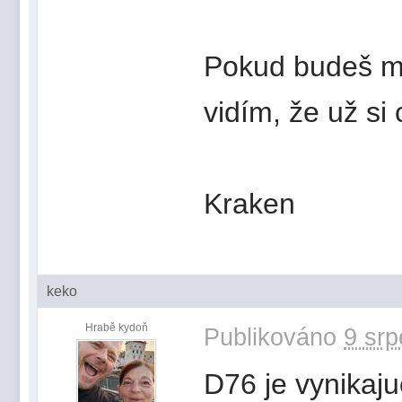
Pokud budeš mí
vidím, že už si 
Kraken
keko
Hrabě kydoň
Publikováno
9 srp
D76 je vynikaju