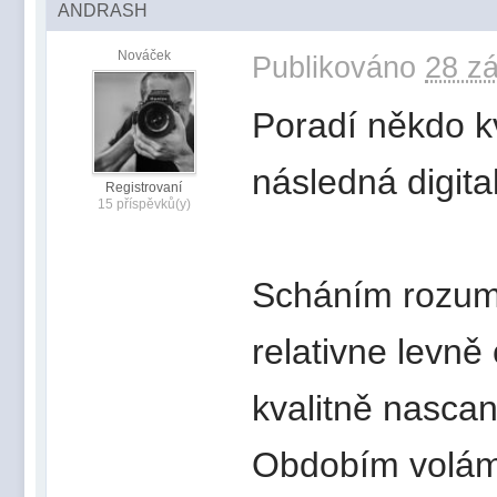
ANDRASH
Nováček
Publikováno
28 zá
Poradí někdo kv
následná digital
Registrovaní
15 příspěvků(y)
Scháním rozumn
relativne levně
kvalitně nascan
Obdobím volám 