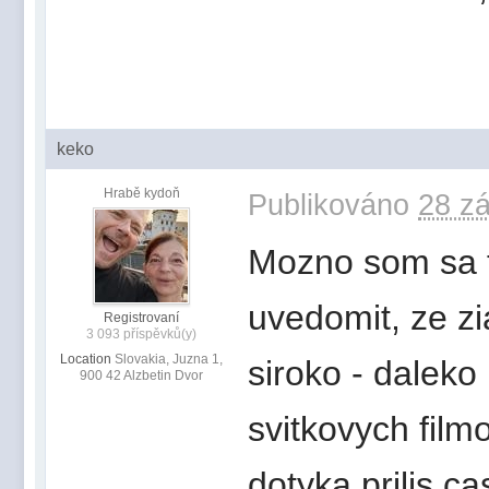
keko
Hrabě kydoň
Publikováno
28 zá
Mozno som sa t
uvedomit, ze zi
Registrovaní
3 093 příspěvků(y)
Location
Slovakia, Juzna 1,
siroko - daleko
900 42 Alzbetin Dvor
svitkovych film
dotyka prilis ca