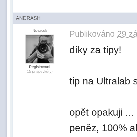
ANDRASH
Nováček
Publikováno
29 zá
díky za tipy!
Registrovaní
15 příspěvků(y)
tip na Ultralab 
opět opakuji ..
peněz, 100% ak