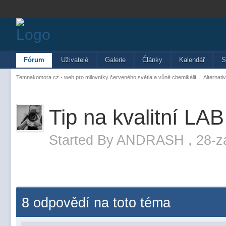
Fórum
Uživatelé
Galerie
Články
Kalendář
S
Temnakomora.cz - web pro milovníky červeného světla a vůně chemikálií
Alternati
Tip na kvalitní LAB
Started By
ANDRASH
,
28-z
8 odpovědí na toto téma