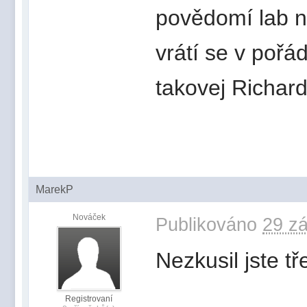
povědomí lab ne
vrátí se v poř
takovej Richar
MarekP
Nováček
Publikováno
29 zá
Nezkusil jste tř
Registrovaní