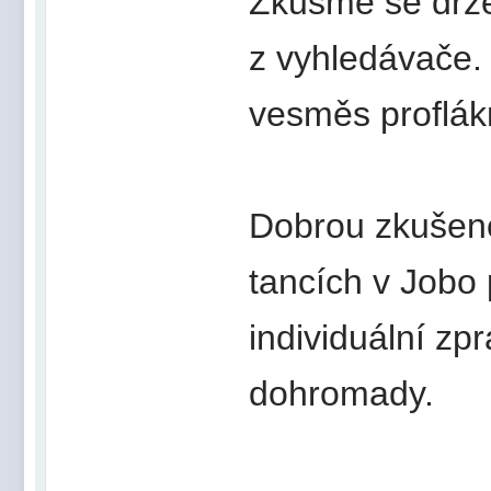
Zkusme se drže
z vyhledávače. 
vesměs proflák
Dobrou zkušeno
tancích v Jobo 
individuální zp
dohromady.