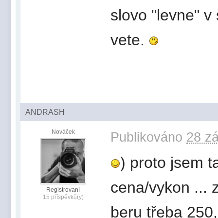
slovo "levne" v
vete.
ANDRASH
Nováček
Publikováno
28 zá
) proto jsem 
cena/vykon ... 
Registrovaní
15 příspěvků(y)
beru třeba 250