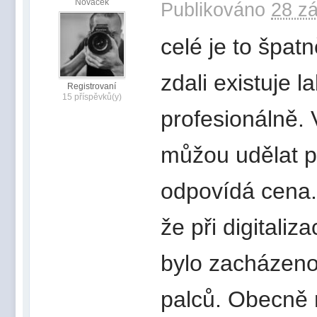
Nováček
Publikováno
28 zá
celé je to špat
zdali existuje 
Registrovaní
15 příspěvků(y)
profesionálně. 
můžou udělat p
odpovídá cena.
že při digitaliz
bylo zacházeno
palců. Obecně 