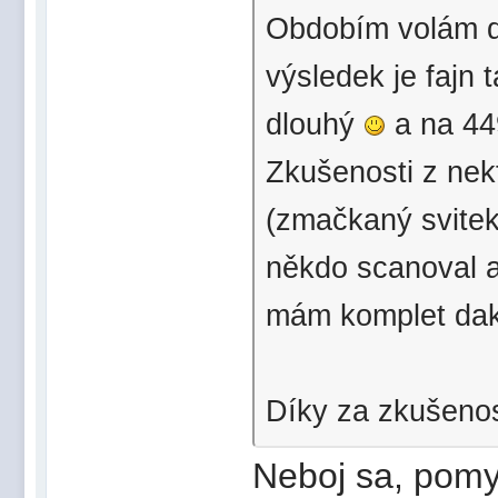
Obdobím volám do
výsledek je fajn
dlouhý
a na 44
Zkušenosti z nek
(zmačkaný svitek
někdo scanoval a
mám komplet dak
Díky za zkušenost
Neboj sa, pomy