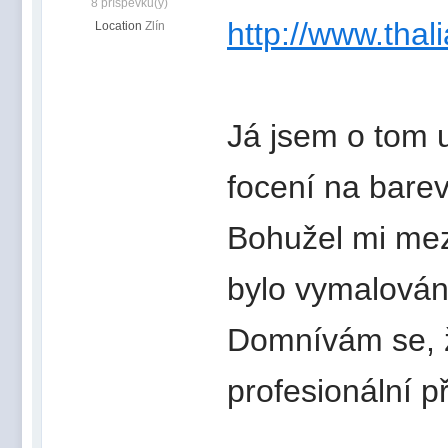
8 příspěvků(y)
http://www.thali
Location
Zlín
Já jsem o tom 
focení na barev
Bohužel mi mez
bylo vymalován
Domnívám se, ž
profesionální př