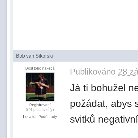
Bob van Sikorski
Dost toho nakecá
Publikováno
28 zá
Já ti bohužel 
požádat, abys 
Registrovaní
574 příspěvků(y)
svitků negativn
Location
Poděbrady