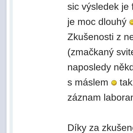
sic výsledek je
je moc dlouhý
Zkušenosti z n
(zmačkaný svite
naposledy někd
s máslem
tak
záznam labora
Díky za zkušeno