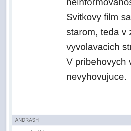
neinformovanost
Svitkovy film s
starom, teda v
vyvolavacich st
V pribehovych 
nevyhovujuce.
ANDRASH