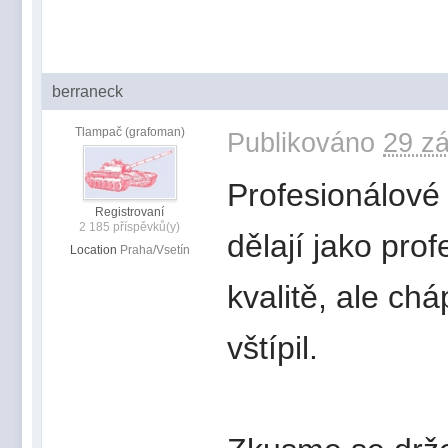
berraneck
Tlampač (grafoman)
Publikováno
29 zá
Profesionálové 
Registrovaní
2 185 příspěvků(y)
dělají jako prof
Location
Praha/Vsetín
kvalitě, ale c
vštípil.