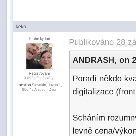
keko
Hrabě kydoň
Publikováno
28 zá
ANDRASH, on 28 
Registrovaní
Poradí někdo kva
3 093 příspěvků(y)
Location
Slovakia, Juzna 1,
digitalizace (fron
900 42 Alzbetin Dvor
Scháním rozumný 
levně cena/výkon