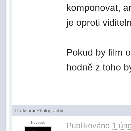
komponovat, an
je oproti vidit
Pokud by film 
hodně z toho by
DarksomePhotography
Nováček
Publikováno
1 úno