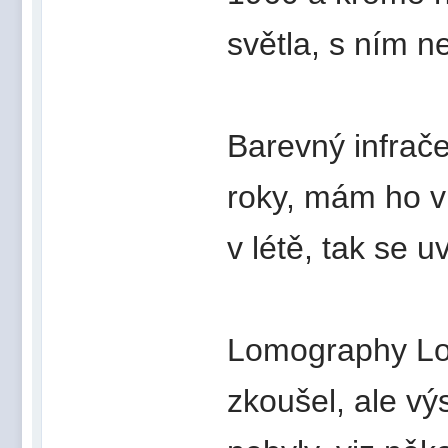
světla, s ním 
Barevný infrače
roky, mám ho v
v létě, tak se u
Lomography L
zkoušel, ale vý