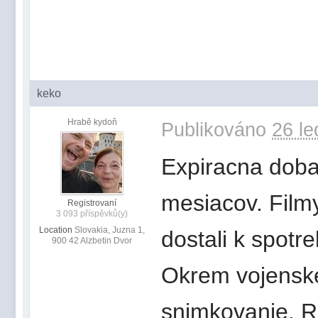
keko
Hrabě kydoň
Publikováno
26 le
Expiracna doba 
mesiacov. Filmy
Registrovaní
3 093 příspěvků(y)
Location
Slovakia, Juzna 1,
dostali k spotre
900 42 Alzbetin Dvor
Okrem vojenskeh
snimkovanie. R