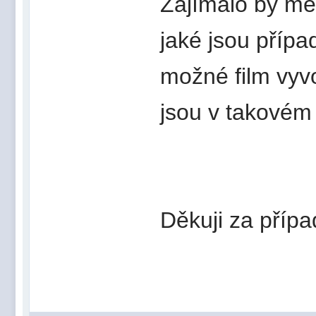
Zajímalo by mě
jaké jsou přípa
možné film vyvo
jsou v takovém
Děkuji za příp