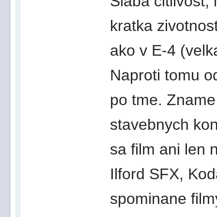
Slaba citlivost,
kratka zivotnos
ako v E-4 (velka
Naproti tomu od
po tme. Zname 
stavebnych kon
sa film ani len n
Ilford SFX, Ko
spominane filmy 