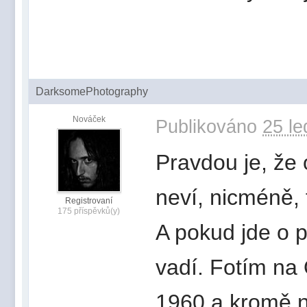
DarksomePhotography
Nováček
Publikováno
25 le
Pravdou je, že
neví, nicméně, 
Registrovaní
175 příspěvků(y)
A pokud jde o pr
vadí. Fotím na
1960 a kromě n