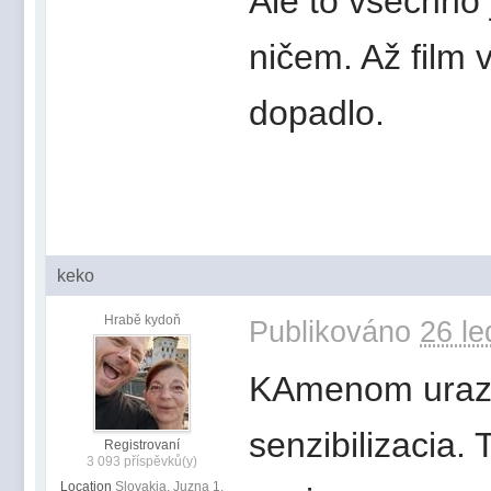
Ale to všechno 
ničem. Až film 
dopadlo.
keko
Hrabě kydoň
Publikováno
26 le
KAmenom urazu 
senzibilizacia. 
Registrovaní
3 093 příspěvků(y)
Location
Slovakia, Juzna 1,