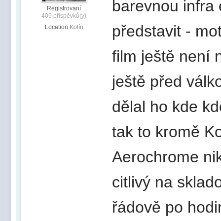
barevnou infra
Registrovaní
409 příspěvků(y)
představit - mot
Location
Kolín
film ještě není 
ještě před válk
dělal ho kde kd
tak to kromě K
Aerochrome nik
citlivý na skla
řádově po hodiná