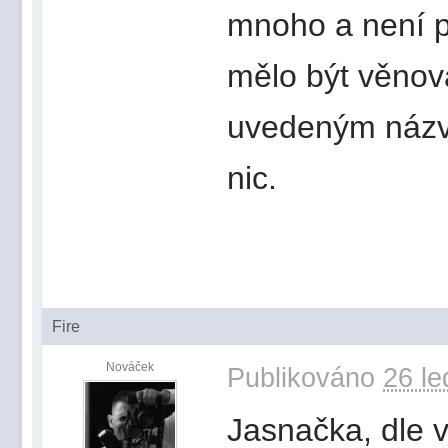
mnoho a není p
mělo být věnov
uvedeným názve
nic.
Fire
Nováček
Publikováno
26 le
Jasnačka, dle 