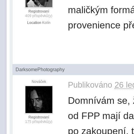
maličkým formá
Registrovaní
409 příspěvků(y)
provenience pře
Location
Kolín
DarksomePhotography
Nováček
Publikováno
26 le
Domnívám se, ž
od FPP mají da
Registrovaní
175 příspěvků(y)
po zakoupení, t