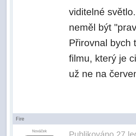
viditelné světlo
neměl být "prav
Přirovnal bych
filmu, který je 
už ne na červe
Fire
Nováček
Publikováno
27 le