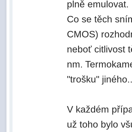
plně emulovat.
Co se těch sní
CMOS) rozhodně
neboť citlivost
nm. Termokamer
"trošku" jiného..
V každém přípa
už toho bylo v