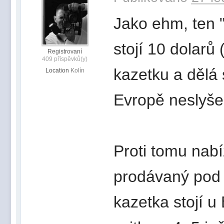
Jako ehm, ten 
stojí 10 dolarů
Registrovaní
409 příspěvků(y)
kazetku a dělá
Location
Kolín
Evropě neslyše
Proti tomu nabí
prodávaný pod z
kazetka stojí u