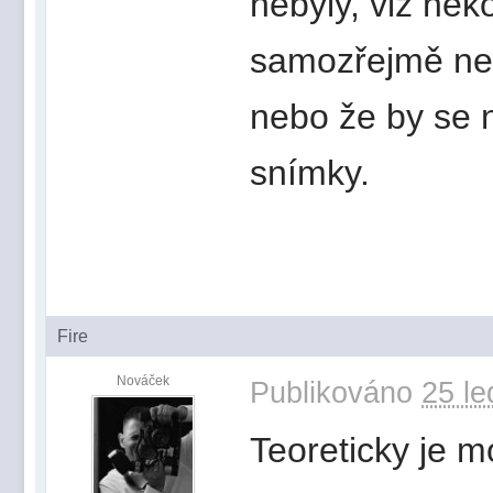
nebyly, viz něk
samozřejmě nech
nebo že by se n
snímky.
Fire
Nováček
Publikováno
25 le
Teoreticky je m