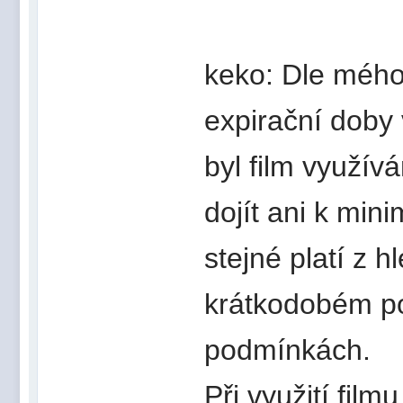
keko: Dle mého
expirační doby
byl film využí
dojít ani k mi
stejné platí z 
krátkodobém po
podmínkách.
Při využití fi