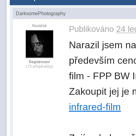
DarksomePhotography
Nováček
Publikováno
24 le
Narazil jsem na
především ceno
Registrovaní
175 příspěvků(y)
film - FPP BW I
Zakoupit jej j
infrared-film