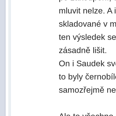
mluvit nelze. A 
skladované v m
ten výsledek s
zásadně lišit.
On i Saudek sv
to byly černobíl
samozřejmě nel