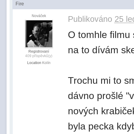
Fire
Nováček
Publikováno
25 le
O tomhle filmu
na to dívám ske
Registrovaní
409 příspěvků(y)
Location
Kolín
Trochu mi to sm
dávno prošlé "v
nových krabiček
byla pecka kdyb