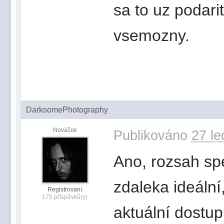
sa to uz podari
vsemozny.
DarksomePhotography
Nováček
Publikováno
27 le
Ano, rozsah spe
zdaleka ideáln
Registrovaní
175 příspěvků(y)
aktuální dostup