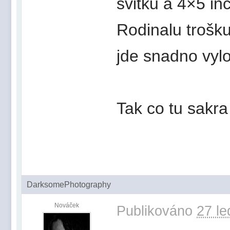
svitku a 4×5 in
Rodinalu trošku
jde snadno vyl
Tak co tu sakra
DarksomePhotography
Nováček
Publikováno
27 le