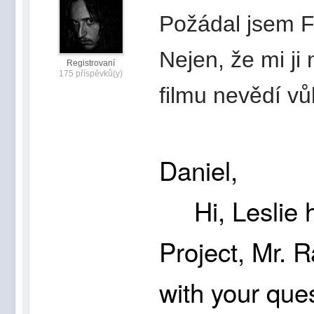
Požádal jsem FP
Nejen, že mi ji 
Registrovaní
175 příspěvků(y)
filmu nevědí vůb
Daniel,
Hi, Leslie h
Project, Mr. 
with your ques