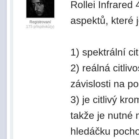
Rollei Infrared
aspektů, které 
Registrovaní
175 příspěvků(y)
1) spektrální ci
2) reálná citlivo
závislosti na 
3) je citlivý kr
takže je nutné m
hledáčku pochop