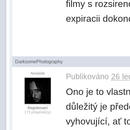
filmy s rozsiren
expiracii dokonc
DarksomePhotography
Nováček
Publikováno
26 le
Ono je to vlast
důležitý je př
Registrovaní
175 příspěvků(y)
vyhovující, ať t