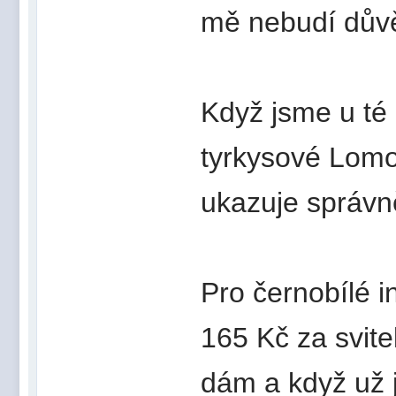
mě nebudí dův
Když jsme u té 
tyrkysové Lomo 
ukazuje správně
Pro černobílé i
165 Kč za svite
dám a když už j