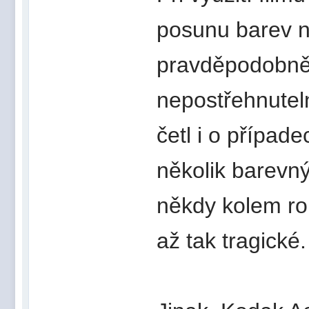
posunu barev n
pravděpodobně
nepostřehnutel
četl i o případ
několik barevný
někdy kolem ro
až tak tragické.