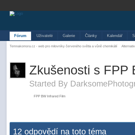
Fórum
Uživatelé
Galerie
Články
Kalendář
S
Temnakomora.cz - web pro milovníky červeného světla a vůně chemikálií
Alternati
Zkušenosti s FPP 
Started By
DarksomePhotog
FPP BW Infrared Film
12 odpovědí na toto téma