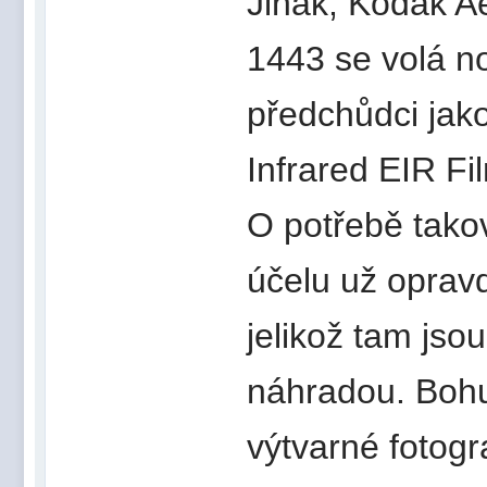
Jinak, Kodak Ae
1443 se volá no
předchůdci jak
Infrared EIR Fi
O potřebě tako
účelu už opravd
jelikož tam jso
náhradou. Bohuž
výtvarné fotogra