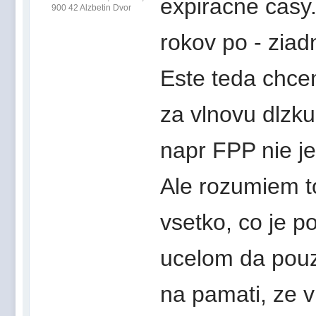
expiracne casy
900 42 Alzbetin Dvor
rokov po - ziad
Este teda chcem
za vlnovu dlzk
napr FPP nie je
Ale rozumiem to
vsetko, co je 
ucelom da pouzit
na pamati, ze v