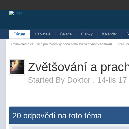
Fórum
Uživatelé
Galerie
Články
Kalendář
S
Temnakomora.cz - web pro milovníky červeného světla a vůně chemikálií
Teorie, p
Zvětšování a prac
Started By
Doktor
,
14-lis 17
20 odpovědí na toto téma