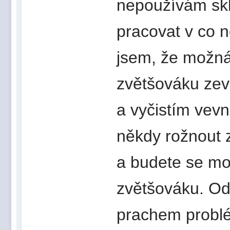
nepoužívám skla
pracovat v co n
jsem, že možná 
zvětšováku zev
a vyčistím vevn
někdy rožnout 
a budete se mož
zvětšováku. Od
prachem probl