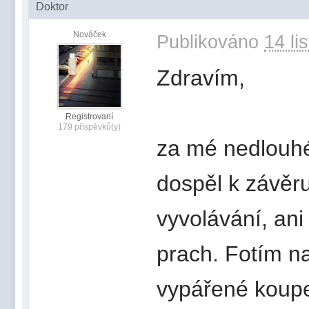
Doktor
Nováček
Publikováno
14 li
Zdravím,
Registrovaní
179 příspěvků(y)
za mé nedlouh
dospěl k závěr
vyvolávání, ani 
prach. Fotím na
vypářené koupe