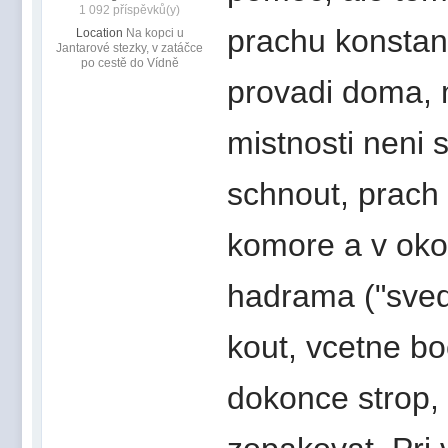
1 092 příspěvků(y)
prachu konstan
Location
Na kopci u
Jantarové stezky, v zatáčce
po cestě do Vídně
provadi doma,
mistnosti neni 
schnout, prach 
komore a v oko
hadrama ("sved
kout, vcetne bo
dokonce strop, 