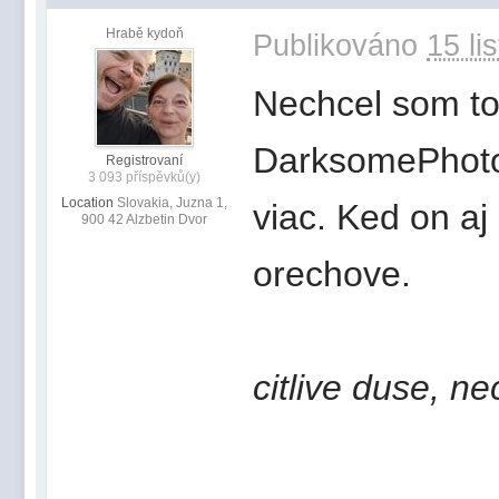
Hrabě kydoň
Publikováno
15 li
Nechcel som to 
DarksomePhoto
Registrovaní
3 093 příspěvků(y)
Location
Slovakia, Juzna 1,
viac. Ked on aj 
900 42 Alzbetin Dvor
orechove.
citlive duse, ne