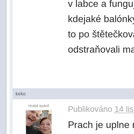
v labce a fungu
kdejaké balónky
to po štětečkov
odstraňovali ma
keko
Hrabě kydoň
Publikováno
14 li
Prach je uplne 