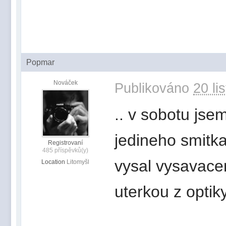
Popmar
Nováček
Publikováno
20 li
.. v sobotu jse
jedineho smitka
Registrovaní
485 příspěvků(y)
vysal vysavacem
Location
Litomyšl
uterkou z optiky