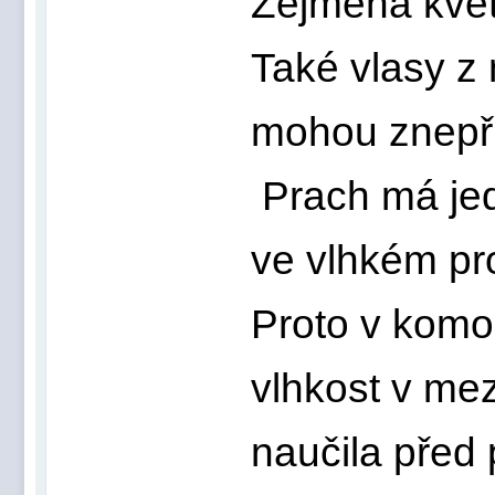
Zejména kvet
Také vlasy z 
mohou znepří
Prach má jed
ve vlhkém pr
Proto v komo
vlhkost v me
naučila před 