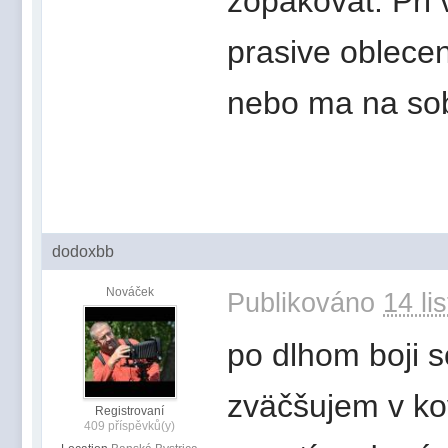
zopakovat. Pri 
prasive oblecen
nebo ma na sob
dodoxbb
Nováček
Publikováno
14 li
po dlhom boji 
zväčšujem v ko
Registrovaní
409 příspěvků(y)