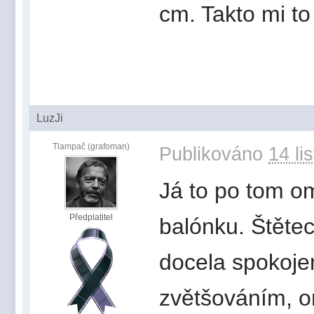
cm. Takto mi t
LuzJi
Tlampač (grafoman)
Publikováno
14 li
Já to po tom o
Předplatitel
balónku. Štětec
docela spokojen
zvětšováním, on