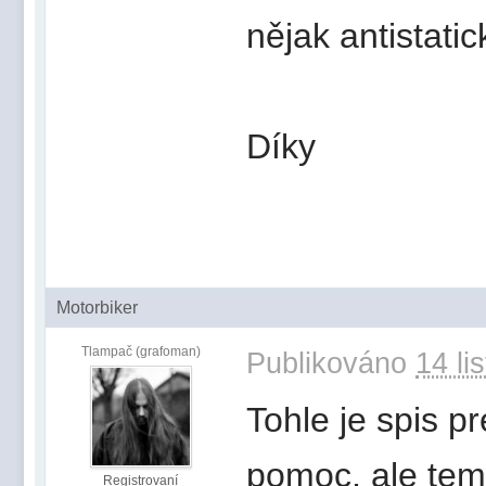
nějak antistati
Díky
Motorbiker
Tlampač (grafoman)
Publikováno
14 li
Tohle je spis p
pomoc, ale tem
Registrovaní