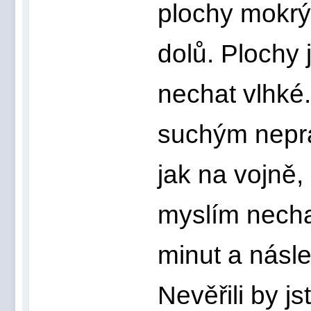
plochy mokr
dolů. Plochy 
nechat vlhké
suchým neprá
jak na vojně, 
myslím necha
minut a násle
Nevěřili by j