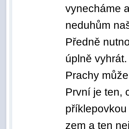
vynecháme a
neduhům naš
Předně nutno 
úplně vyhrát.
Prachy můžem
První je ten,
příklepovkou
zem a ten nej