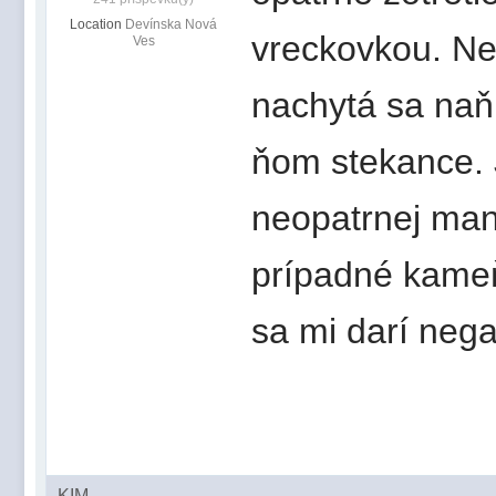
Location
Devínska Nová
vreckovkou. Ne
Ves
nachytá sa naň
ňom stekance. 
neopatrnej man
prípadné kameň
sa mi darí nega
KIM