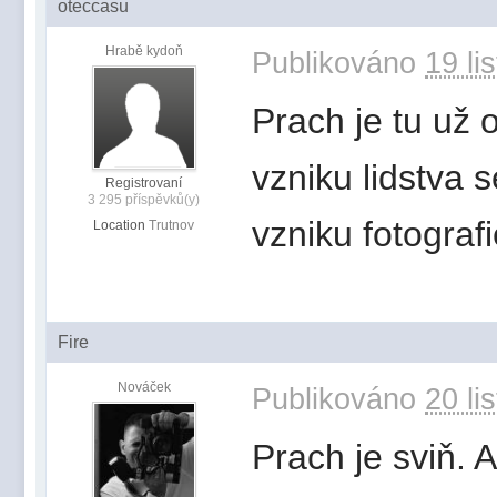
oteccasu
Hrabě kydoň
Publikováno
19 li
Prach je tu už
vzniku lidstva 
Registrovaní
3 295 příspěvků(y)
vzniku fotografi
Location
Trutnov
Fire
Nováček
Publikováno
20 li
Prach je sviň. 