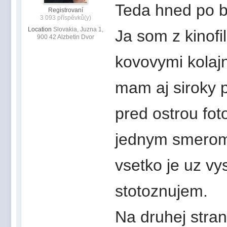
Teda hned po bl
Registrovaní
3 093 příspěvků(y)
Location
Slovakia, Juzna 1,
Ja som z kinofi
900 42 Alzbetin Dvor
kovovymi kolaj
mam aj siroky p
pred ostrou fot
jednym smerom.
vsetko je uz vy
stotoznujem.
Na druhej stran