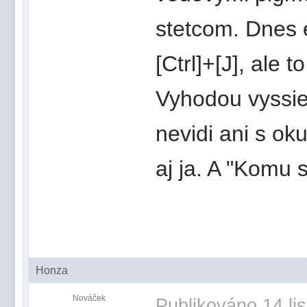
stetcom. Dnes e
[Ctrl]+[J], ale t
Vyhodou vyssieh
nevidi ani s ok
aj ja. A "Komu s
Honza
Nováček
Publikováno
14 li