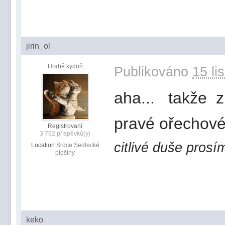
jirin_ol
Hrabě kydoň
Publikováno
15 li
aha... takže z 
pravé ořechov
Registrovaní
3 792 příspěvků(y)
citlivé duše prosí
Location
Srdce Sedlecké
plošiny
keko