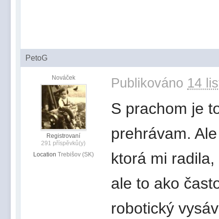
PetoG
Nováček
Publikováno
14 li
S prachom je to
prehrávam. Ale
Registrovaní
291 příspěvků(y)
ktorá mi radila,
Location
Trebišov (SK)
ale to ako čast
robotický vysáv