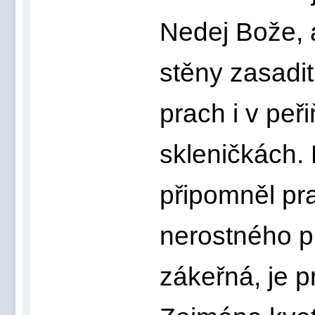
Nedej Bože, 
stěny zasadit
prach i v peř
skleničkách.
připomněl pra
nerostného 
zákeřná, je p