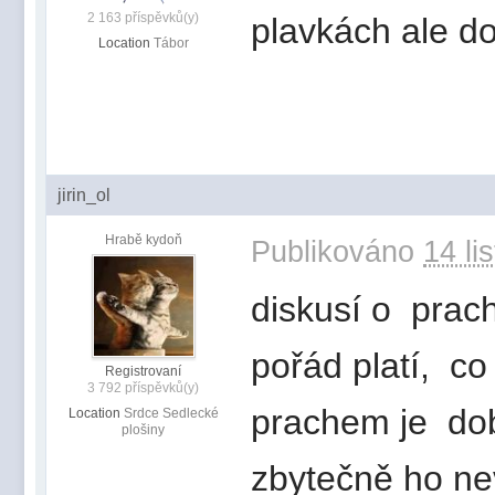
2 163 příspěvků(y)
plavkách ale 
Location
Tábor
jirin_ol
Hrabě kydoň
Publikováno
14 li
diskusí o pra
pořád platí, c
Registrovaní
3 792 příspěvků(y)
prachem je dob
Location
Srdce Sedlecké
plošiny
zbytečně ho nev