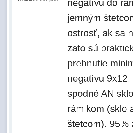
negatívu do rá
Location
Banská Bystrica
jemným štetco
ostrosť, ak sa 
zato sú praktic
prehnutie mini
negatívu 9x12,
spodné AN skl
rámikom (sklo 
štetcom). 95% 