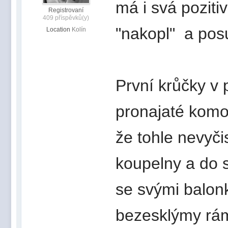
má i svá pozit
Registrovaní
409 příspěvků(y)
"nakopl" a posu
Location
Kolín
První krůčky v 
pronajaté komo
že tohle nevyči
koupelny a do 
se svými balon
bezesklýmy rám