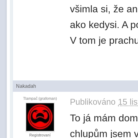
všimla si, že a
ako kedysi. A p
V tom je prach
Nakadah
Tlampač (grafoman)
Publikováno
15 li
To já mám doma 
chlupům jsem v
Registrovaní