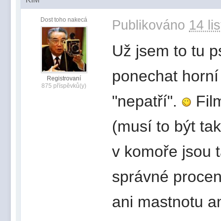
Dost toho nakecá
Publikováno
14 li
Už jsem to tu p
ponechat horní
Registrovaní
875 příspěvků(y)
"nepatří".
Film
(musí to být tak
v komoře jsou 
správné procent
ani mastnotu an