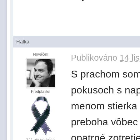
Halka
Nováček
Publikováno
14 li
S prachom som 
pokusoch s nap
Předplatitel
menom stierka n
preboha vôbec 
opatrné zotreti
241 příspěvků(y)