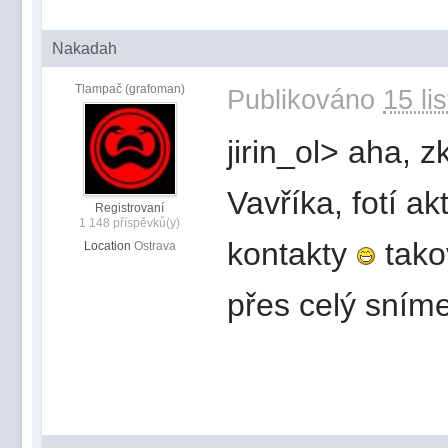
Nakadah
Tlampač (grafoman)
Publikováno
15 li
jirin_ol> aha, 
Vavříka, fotí ak
Registrovaní
1 148 příspěvků(y)
kontakty
tako
Location
Ostrava
přes celý sním