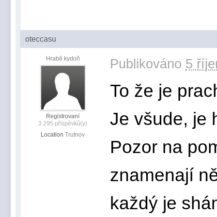
oteccasu
Hrabě kydoň
Publikováno
5 říj
To že je prac
Je všude, je
Registrovaní
3 295 příspěvků(y)
Location
Trutnov
Pozor na pom
znamenají něc
každý je shán