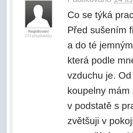
Co se týká prac
Před sušením f
Registrovaní
274 příspěvků(y)
a do té jemným
která podle mne
vzduchu je. Od 
koupelny mám s
v podstatě s p
zvětšuji v poko