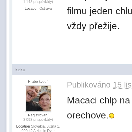
1 148 příspěvků(y)
filmu jeden chlu
Location
Ostrava
vždy přežije.
keko
Hrabě kydoň
Publikováno
15 li
Macaci chlp na 
orechove.
Registrovaní
3 093 příspěvků(y)
Location
Slovakia, Juzna 1,
900 42 Alzbetin Dvor