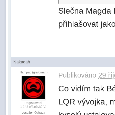
Slečna Magda 
přihlašovat jak
Nakadah
Tlampač (grafoman)
Publikováno
29 ří
Co vidím tak B
LQR vývojka, ma
Registrovaní
1 148 příspěvků(y)
kyselý ustalov
Location
Ostrava