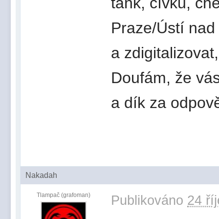
tank, cívku, ch
Praze/Ústí nad
a zdigitalizova
Doufám, že vás
a dík za odpově
Nakadah
Tlampač (grafoman)
Publikováno
24 ří