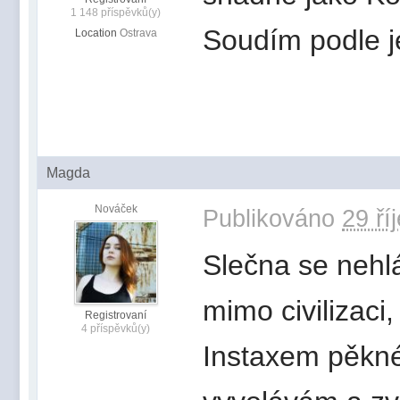
1 148 příspěvků(y)
Soudím podle j
Location
Ostrava
Magda
Nováček
Publikováno
29 ří
Slečna se nehlá
mimo civilizaci
Registrovaní
4 příspěvků(y)
Instaxem pěkné