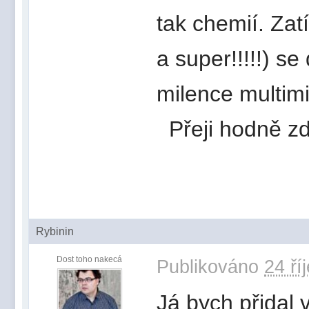
tak chemií. Zat
a super!!!!!) s
milence multimi
Přeji hodně zd
Rybinin
Dost toho nakecá
Publikováno
24 ří
Já bych přidal 