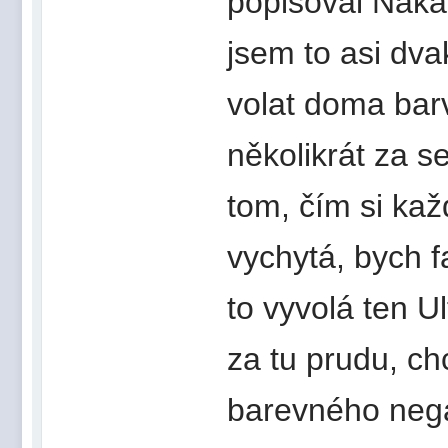
popisoval Naka
jsem to asi dvak
volat doma barv
několikrát za 
tom, čím si ka
vychytá, bych f
to vyvolá ten Ul
za tu prudu, chc
barevného negat