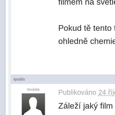
filmem na světle
Pokud tě tento 
ohledně chemie
xjvalis
Nováček
Publikováno
24 ří
Záleží jaký fil