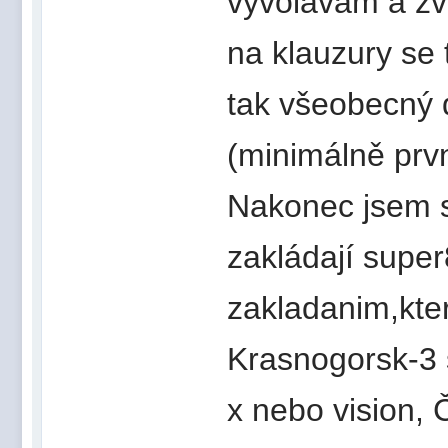
vyvolávám a zvět
na klauzury se
tak všeobecný d
(minimálně prv
Nakonec jsem s
zakládají super
zakladanim,kte
Krasnogorsk-3 
x nebo vision,