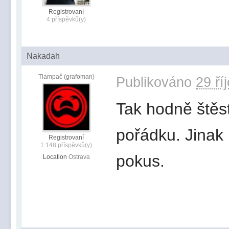
Registrovaní
4 příspěvků(y)
Nakadah
Tlampač (grafoman)
Publikováno
29 ří
Tak hodně štěst
pořádku. Jinak
Registrovaní
1 148 příspěvků(y)
pokus.
Location
Ostrava