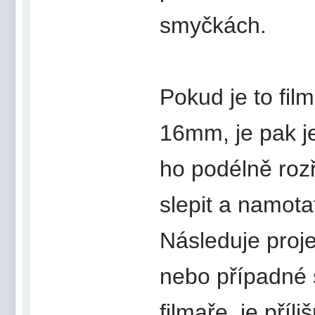
smyčkách.
Pokud je to fi
16mm, je pak je
ho podélně roz
slepit a namota
Následuje proj
nebo případné s
filmaře, je příl