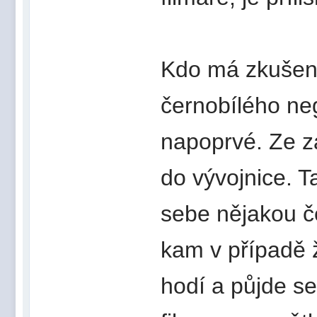
Kdo má zkušeno
černobílého neg
napoprvé. Ze z
do vývojnice. T
sebe nějakou č
kam v případě 
hodí a půjde s