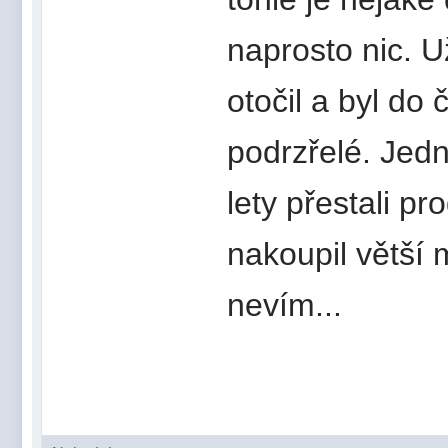
naprosto nic. U
otočil a byl do 
podrzřelé. Jed
lety přestali p
nakoupil větší 
nevím...