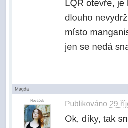
LQR otevře, je 
dlouho nevydrž
místo manganis
jen se nedá sn
Magda
Nováček
Publikováno
29 ří
Ok, díky, tak 