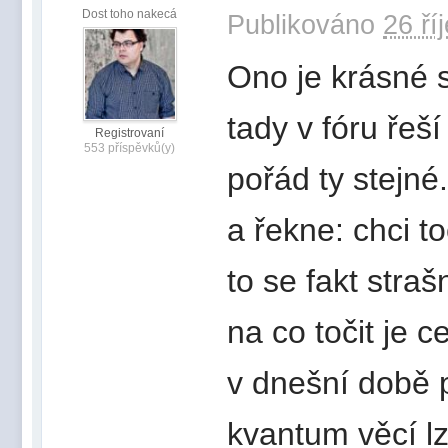
Dost toho nakecá
Publikováno
26 ří
Ono je krásné si
tady v fóru řeš
Registrovaní
553 příspěvků(y)
pořád ty stejné
a řekne: chci t
to se fakt stra
na co točit je c
v dnešní době 
kvantum věcí l