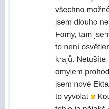
všechno možné 
jsem dlouho nev
Fomy, tam jsem 
to není osvětle
krajů. Netušíte
omylem prohodi
jsem nové Ekta
to vyvolat
Kou
tohle je nějaké