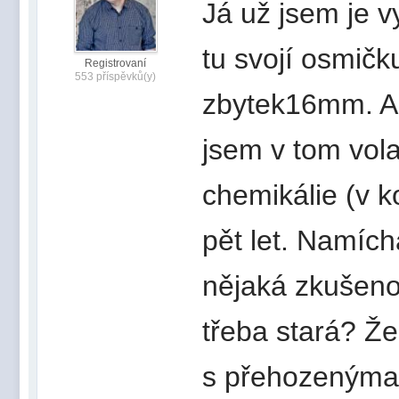
Já už jsem je 
tu svojí osmičk
Registrovaní
553 příspěvků(y)
zbytek16mm. Al
jsem v tom vola
chemikálie (v 
pět let. Namích
nějaká zkušenos
třeba stará? Ž
s přehozenýma