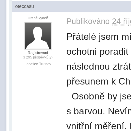
oteccasu
Hrabě kydoň
Publikováno
24 ří
Přátelé jsem mi
ochotni poradi
Registrovaní
3 295 příspěvků(y)
následnou ztrá
Location
Trutnov
přesunem k Ch
Osobně by jsem
s barvou. Nevím
vnitřní měření