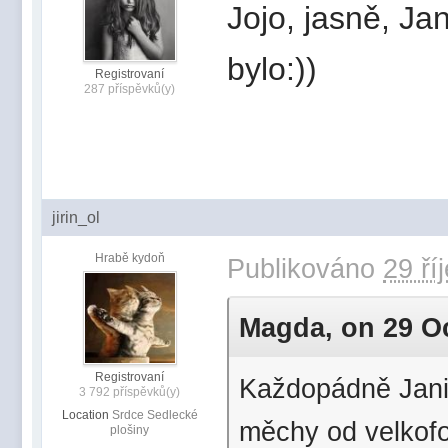
Jojo, jasně, Ja
bylo:))
Registrovaní
287 příspěvků(y)
jirin_ol
Hrabě kydoň
Publikováno
29 ří
Magda, on 29 Oct
Registrovaní
Každopádně Janič
3 792 příspěvků(y)
Location
Srdce Sedlecké
měchy od velkofo
plošiny