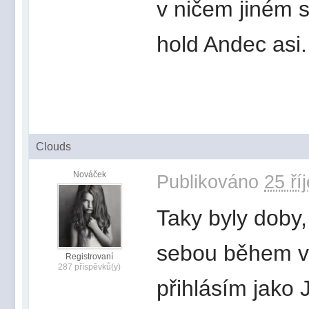
v ničem jiném s
hold Andec asi.
Clouds
Nováček
Publikováno
25 ří
Taky byly doby,
sebou během ve
Registrovaní
287 příspěvků(y)
přihlásím jako 