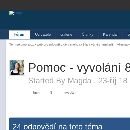
Fórum
Uživatelé
Galerie
Články
Kalendář
S
Temnakomora.cz - web pro milovníky červeného světla a vůně chemikálií
Alternati
Pomoc - vyvolání
Started By
Magda
,
23-říj 18
8mm
film
vyvolání
24 odpovědí na toto téma