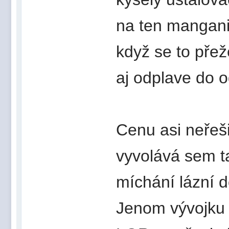
na ten mangani
když se to pře
aj odplave do 
Cenu asi neřeši
vyvolává sem ta
míchání lázní d
Jenom vývojku 