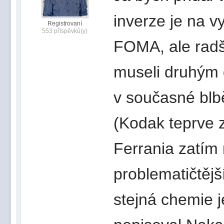
inverze je na v
Registrovaní
553 příspěvků(y)
FOMA, ale radš
museli druhým 
v současné bl
(Kodak teprve z
Ferrania zatím 
problematičtějš
stejná chemie je