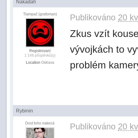
Nakadah
Tlampač (grafoman)
Publikováno
20 kv
Zkus vzít kouse
vývojkách to vy
Registrovaní
1 148 příspěvků(y)
problém kamery
Location
Ostrava
Rybinin
Dost toho nakecá
Publikováno
20 kv