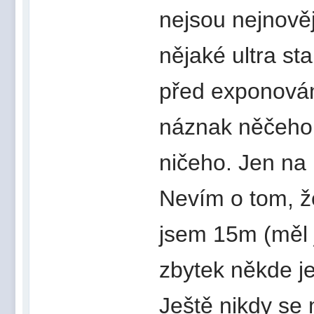
nejsou nejnověj
nějaké ultra st
před exponován
náznak něčeho
ničeho. Jen na 
Nevím o tom, ž
jsem 15m (měl j
zbytek někde je
Ještě nikdy se 