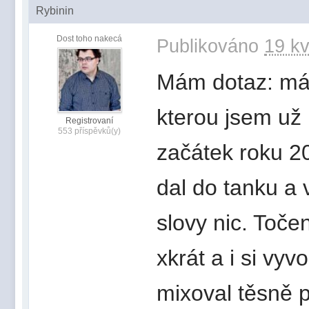
Rybinin
Dost toho nakecá
Publikováno
19 kv
Mám dotaz: má
kterou jsem už 
Registrovaní
553 příspěvků(y)
začátek roku 20
dal do tanku a 
slovy nic. Toče
xkrát a i si vy
mixoval těsně 