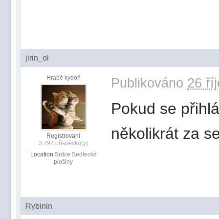
jirin_ol
Hrabě kydoň
Publikováno
26 ří
Pokud se přihlá
několikrát za 
Registrovaní
3 792 příspěvků(y)
Location
Srdce Sedlecké
plošiny
Rybinin