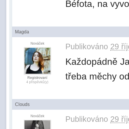
Béfota, na vyvo
Magda
Nováček
Publikováno
29 ří
Každopádně Jan
třeba měchy od
Registrovaní
4 příspěvků(y)
Clouds
Nováček
Publikováno
29 ří