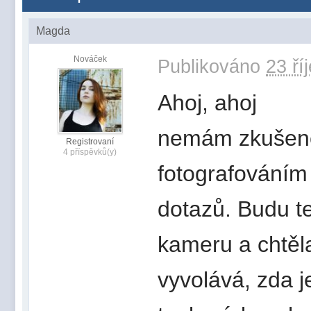
Magda
Nováček
Publikováno
23 ří
Ahoj, ahoj
nemám zkušenos
Registrovaní
4 příspěvků(y)
fotografováním
dotazů. Budu t
kameru a chtěla
vyvolává, zda j