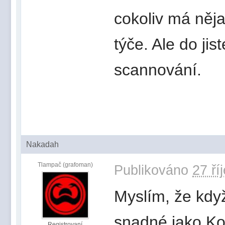
cokoliv má něja
týče. Ale do jis
scannování.
Nakadah
Tlampač (grafoman)
Publikováno
27 ří
Myslím, že když
snadné jako Koda
Registrovaní