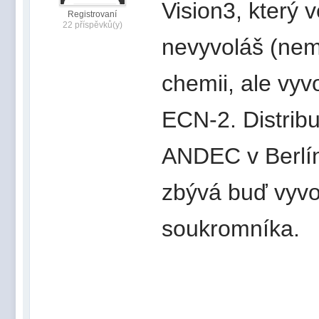
Vision3, který 
Registrovaní
22 příspěvků(y)
nevyvoláš (nema
chemii, ale vyv
ECN-2. Distrib
ANDEC v Berlíně
zbývá buď vyvol
soukromníka.