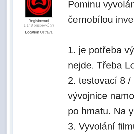
Pominu vyvolán
černobílou inv
Registrovaní
1 148 příspěvků(y)
Location
Ostrava
1. je potřeba v
nejde. Třeba 
2. testovací 8 
vývojnice namo
po hmatu. Na yo
3. Vyvolání fil