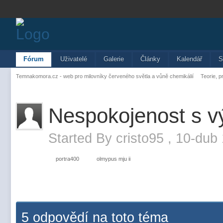
Fórum
Uživatelé
Galerie
Články
Kalendář
S
Temnakomora.cz - web pro milovníky červeného světla a vůně chemikálií
Teorie, p
Nespokojenost s 
Started By
cristo95
,
10-dub 
portra400
olmypus mju ii
5 odpovědí na toto téma