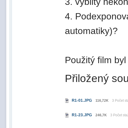
3. vyblitý neko
4. Podexponov
automatiky)?
Použitý film byl
Přiložený sou
R1-01.JPG
116,72K
3 Počet st
R1-23.JPG
246,7K
3 Počet sta