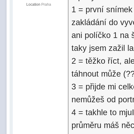
Location
Praha
1 = první snímek 
zakládání do vyv
ani políčko 1 na 
taky jsem zažil l
2 = těžko říct, 
táhnout může (?
3 = přijde mi cel
nemůžeš od portr
4 = takhle to mjuI
průměru máš něco