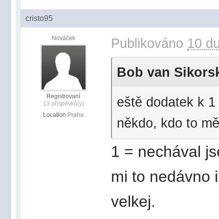
cristo95
Nováček
Publikováno
10 du
Bob van Sikorski
Registrovaní
eště dodatek k 1 -
13 příspěvků(y)
Location
Praha
někdo, kdo to mě
1 = nechával js
mi to nedávno i
velkej.