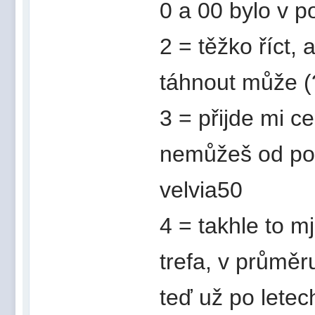
0 a 00 bylo v 
2 = těžko říct,
táhnout může (
3 = přijde mi c
nemůžeš od port
velvia50
4 = takhle to mj
trefa, v průmě
teď už po letec