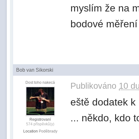
myslím že na m
bodové měření
Bob van Sikorski
Dost toho nakecá
Publikováno
10 du
eště dodatek k 1
... někdo, kdo 
Registrovaní
574 příspěvků(y)
Location
Poděbrady