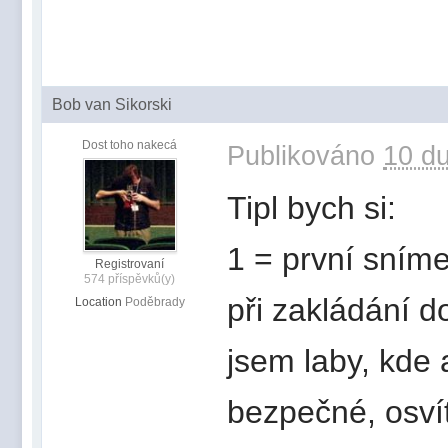
Bob van Sikorski
Dost toho nakecá
Publikováno
10 du
Tipl bych si:
1 = první snímek
Registrovaní
574 příspěvků(y)
při zakládání d
Location
Poděbrady
jsem laby, kde 
bezpečné, osvíti