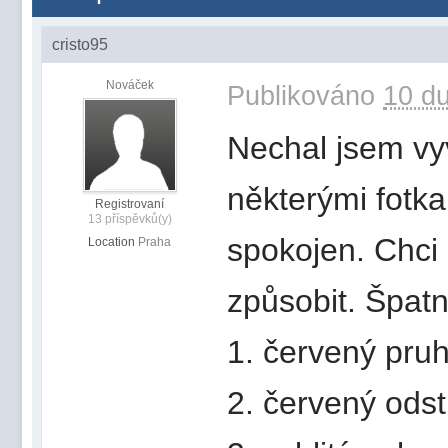
cristo95
Nováček
Publikováno
10 du
Nechal jsem vyv
některými fotk
Registrovaní
13 příspěvků(y)
spokojen. Chci 
Location
Praha
způsobit. Špatn
1. červený pru
2. červený odst