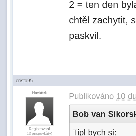
2 = ten den byl
chtěl zachytit, 
paskvil.
cristo95
Nováček
Publikováno
10 du
Bob van Sikorski
Registrovaní
Tipl bych si:
13 příspěvků(y)