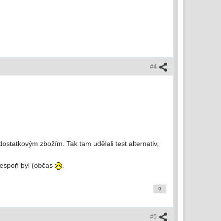
#4
statkovým zbožím. Tak tam udělali test alternativ,
lespoň byl (občas
.
0
#5