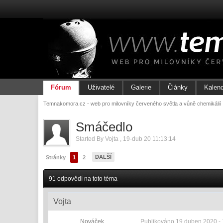
Fórum
Uživatelé
Galerie
Články
Kalen
Temnakomora.cz - web pro milovníky červeného světla a vůně chemikálií
Smáčedlo
Started By
Vojta
,
19-dub 20 11:13:14
DALŠÍ
Stránky
1
2
91 odpovědí na toto téma
Vojta
Nováček
Publikováno
19 duben 2020 - 