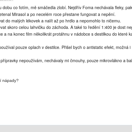
u dobu co fotím, mě smáčedla zlobí. Nejdřív Foma nechávala fleky, pak 
etenal Mirasol a po necelém roce přestane fungovat a nepění.
vat do malých lékovek a nalít až po hrdlo a nepomohlo to ničemu.
évat skoro celou lahvičku do záchoda. A také to ředění 1:400 je dost n
e a na konec film několikrát protáhnu v nádobce s destilkou do které k
oužíval pouze oplach v destilce. Přišel bych o antistatic efekt, možná i
ké přípravky nepoužívám, nechávaly mi čmouhy, pouze mikrovlákno a baló
ní nápady?