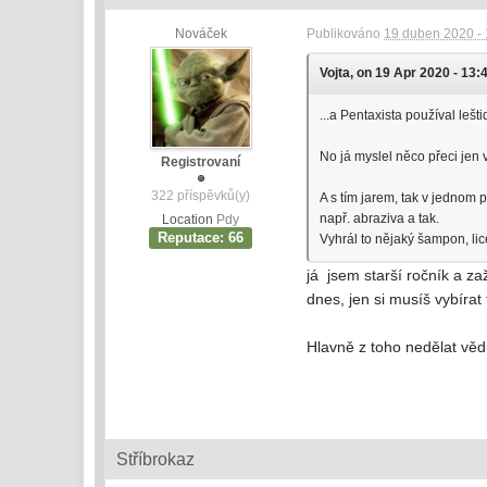
Nováček
Publikováno
19 duben 2020 - 
Vojta, on 19 Apr 2020 - 13:4
...a Pentaxista používal lešt
No já myslel něco přeci jen v
Registrovaní
322 příspěvků(y)
A s tím jarem, tak v jednom 
např. abraziva a tak.
Location
Pdy
Reputace: 66
Vyhrál to nějaký šampon, li
já jsem starší ročník a za
dnes, jen si musíš vybírat
Hlavně z toho nedělat vědu
Stříbrokaz