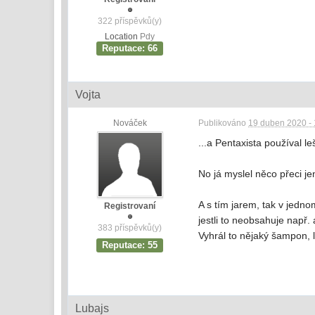
322 příspěvků(y)
Location
Pdy
Reputace: 66
Vojta
Nováček
Publikováno
19 duben 2020 - 
...a Pentaxista používal le
No já myslel něco přeci je
A s tím jarem, tak v jedn
Registrovaní
jestli to neobsahuje např. 
383 příspěvků(y)
Vyhrál to nějaký šampon, 
Reputace: 55
Lubajs