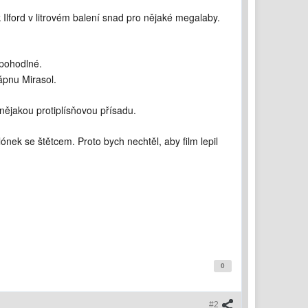
Ilford v litrovém balení snad pro nějaké megalaby.
epohodlné.
ápnu Mirasol.
 nějakou protiplísňovou přísadu.
nek se štětcem. Proto bych nechtěl, aby film lepil
0
#2