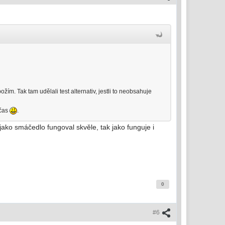
m. Tak tam udělali test alternativ, jestli to neobsahuje
bčas
.
 jako smáčedlo fungoval skvěle, tak jako funguje i
0
#6