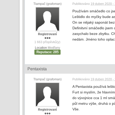
Tlampač (grafoman)
Publikováno
19 duben 2020 - 
Používám smáčedlo co jsem
Leštidlo do myčky bude asi
On se nějaký saponát bez
Definitvní smáčedlo jsem d
zasychalo beze zbytku. Cht
Registrovaní
nedám. Jméno toho oplac
1 663 příspěvků(y)
Location
Modřany
Reputace: 285
Pentaxista
Tlampač (grafoman)
Publikováno
19 duben 2020 - 
A Pentaxista používá lešti
Furt si myslím, že hlavní
do vývojnice cca 1 ml smáč
půl metru výše, druhá o pů
Vše.
Registrovaní