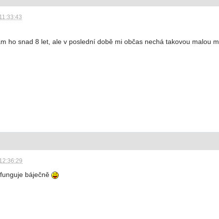
11:33:43
ám ho snad 8 let, ale v poslední době mi občas nechá takovou malou 
12:36:29
 funguje báječně