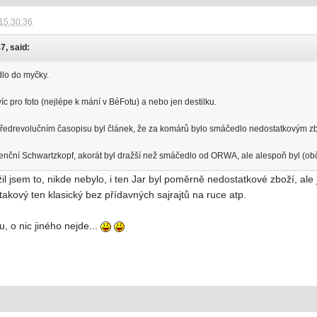
15:30:36
7, said:
idlo do myčky.
íc pro foto (nejlépe k mání v BéFotu) a nebo jen destilku.
předrevolučním časopisu byl článek, že za komárů bylo smáčedlo nedostatkovým zboží
cenční Schwartzkopf, akorát byl dražší než smáčedlo od ORWA, ale alespoň byl (o
žil jsem to, nikde nebylo, i ten Jar byl poměrně nedostatkové zboží, ale
 takový ten klasický bez přídavných sajrajtů na ruce atp.
, o nic jiného nejde...