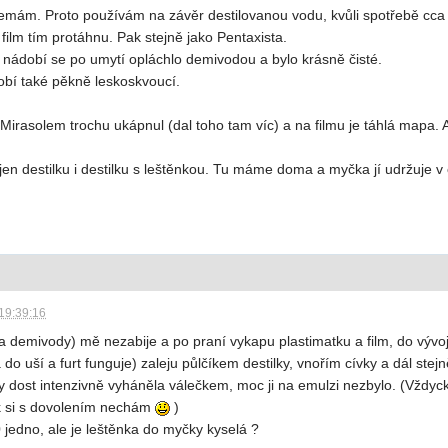
mám. Proto používám na závěr destilovanou vodu, kvůli spotřebě cca 
film tím protáhnu. Pak stejně jako Pentaxista.
, nádobí se po umytí opláchlo demivodou a bylo krásně čisté.
dobí také pěkně leskoskvoucí.
irasolem trochu ukápnul (dal toho tam víc) a na filmu je táhlá mapa. A
jen destilku i destilku s leštěnkou. Tu máme doma a myčka jí udržuje v 
19:39:16
teda demivody) mě nezabije a po praní vykapu plastimatku a film, do vý
do uší a furt funguje) zaleju půlčíkem destilky, vnořím cívky a dál stejn
ky dost intenzivně vyháněla válečkem, moc ji na emulzi nezbylo. (Vždyck
ík si s dovolením nechám
)
 jedno, ale je leštěnka do myčky kyselá ?