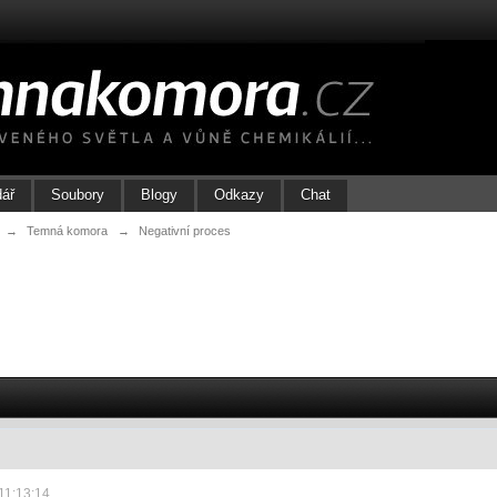
dář
Soubory
Blogy
Odkazy
Chat
→
Temná komora
→
Negativní proces
11:13:14