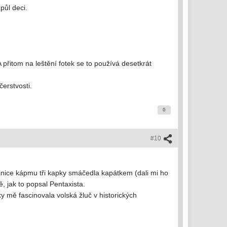
půl deci.
 přitom na leštění fotek se to používá desetkrát
čerstvosti.
0
#10
vojnice kápmu tři kapky smáčedla kapátkem (dali mi ho
ě, jak to popsal Pentaxista.
y mě fascinovala volská žluč v historických