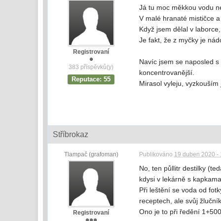
Já tu moc měkkou vodu ne
V malé hranaté mističce a 
Když jsem dělal v laborce
Je fakt, že z myčky je ná
Registrovaní
Navíc jsem se naposled s M
383 příspěvků(y)
koncentrovanější.
Reputace: 55
Mirasol vyleju, vyzkouším 
Stříbrokaz
Tlampač (grafoman)
Publikováno
19 duben 2020 - 
No, ten půllitr destilky (
kdysi v lekárně s kapkama 
Při leštění se voda od fot
receptech, ale svůj žlučn
Ono je to při ředění 1+500
Registrovaní