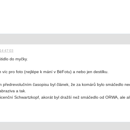
14:47:03
štidlo do myčky.
n víc pro foto (nejlépe k mání v BéFotu) a nebo jen destilku.
om předrevolučním časopisu byl článek, že za komárů bylo smáčedlo nedo
abraziva a tak.
licenční Schwartzkopf, akorát byl dražší než smáčedlo od ORWA, ale a