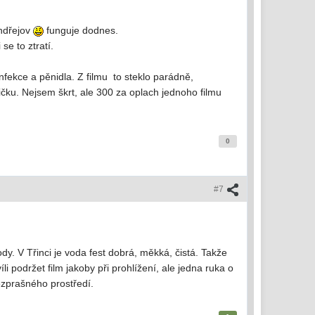
Ondřejov
funguje dodnes.
se to ztratí.
nfekce a pěnidla. Z filmu to steklo parádně,
ičku. Nejsem škrt, ale 300 za oplach jednoho filmu
0
#7
y. V Třinci je voda fest dobrá, měkká, čistá. Takže
i podržet film jakoby při prohlížení, ale jedna ruka o
bezprašného prostředí.