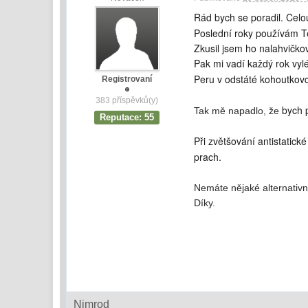
Rád bych se poradil. Celo
Poslední roky používám T
Zkusil jsem ho nalahvičko
Pak mi vadí každý rok vyl
Peru v odstáté kohoutkovc
Registrovaní
383 příspěvků(y)
bych p
Tak mě napadlo, že
Reputace: 55
Při zvětšování antistatic
prach.
Nemáte nějaké alternativ
Díky.
Nimrod