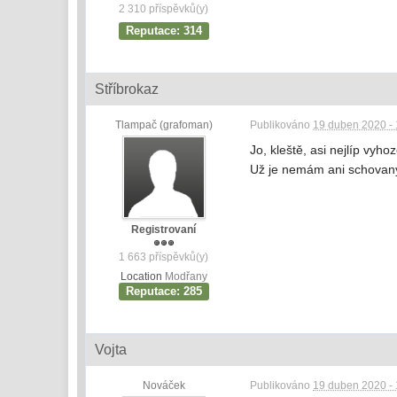
2 310 příspěvků(y)
Reputace: 314
Stříbrokaz
Tlampač (grafoman)
Publikováno
19 duben 2020 - 
Jo, kleště, asi nejlíp vy
Už je nemám ani schovan
Registrovaní
1 663 příspěvků(y)
Location
Modřany
Reputace: 285
Vojta
Nováček
Publikováno
19 duben 2020 - 