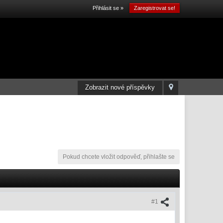
Přihlásit se »
Zaregistrovat se!
Zobrazit nové příspěvky
Pokud chcete vložit odpověď, přihlašte se
#1