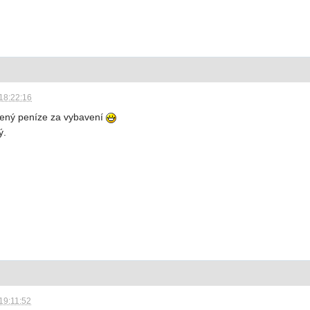
18:22:16
hozený peníze za vybavení
ý.
19:11:52