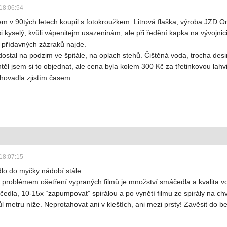
18:06:54
 v 90tých letech koupil s fotokroužkem. Litrová flaška, výroba JZD 
 kyselý, kvůli vápenitejm usazeninám, ale při ředění kapka na vývojnici 
 přídavných zázraků najde.
ostal na podzim ve špitále, na oplach stehů. Čištěná voda, trocha desi
ěl jsem si to objednat, ale cena byla kolem 300 Kč za třetinkovou lahv
hovadla zjistím časem.
18:07:15
dlo do myčky nádobí stále...
m problémem ošetření vypraných filmů je množství smáčedla a kvalita vod
edla, 10-15x “zapumpovat” spirálou a po vynětí filmu ze spirály na chvíl
l metru níže. Neprotahovat ani v kleštích, ani mezi prsty! Zavěsit do 