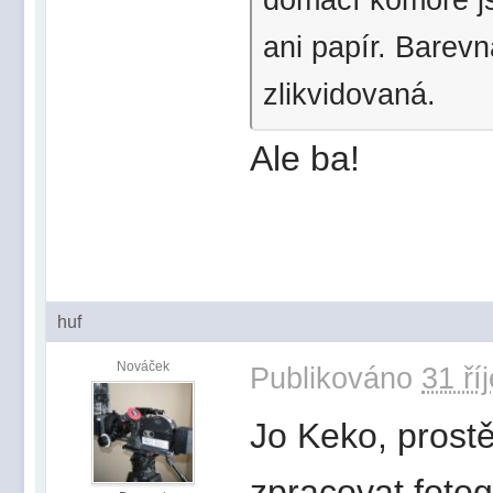
ani papír. Barevn
zlikvidovaná.
Ale ba!
huf
Nováček
Publikováno
31 ří
Jo Keko, prostě
zpracovat fotog