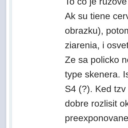
To co je ruzove 
Ak su tiene cer
obrazku), poto
ziarenia, i osv
Ze sa policko 
type skenera. 
S4 (?). Ked tz
dobre rozlisit 
preexponovane p