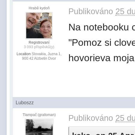
Hrabě kydoň
Publikováno
25 du
Na notebooku 
"Pomoz si clove
Registrovaní
3 093 příspěvků(y)
Location
Slovakia, Juzna 1,
hovorieva moja
900 42 Alzbetin Dvor
Luboszz
Tlampač (grafoman)
Publikováno
25 du