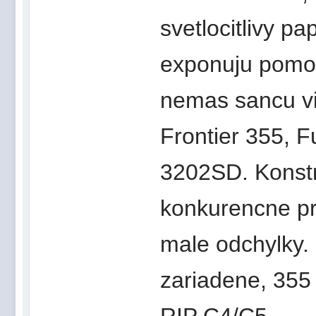
svetlocitlivy pa
exponuju pomo
nemas sancu vi
Frontier 355, F
3202SD. Konst
konkurencne pro
male odchylky.
zariadene, 355
RIP C4/C5.