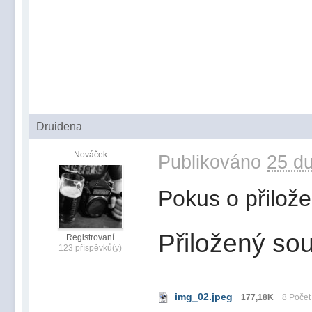
Druidena
Nováček
Publikováno
25 du
Pokus o přilož
Přiložený sou
Registrovaní
123 příspěvků(y)
img_02.jpeg
177,18K
8 Počet