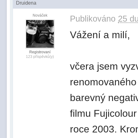
Druidena
Nováček
Publikováno
25 du
Vážení a milí,
Registrovaní
123 příspěvků(y)
včera jsem vyz
renomovaného 
barevný negativ
filmu Fujicolou
roce 2003. Kro