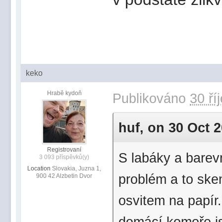
keko
Hrabě kydoň
Publikováno
30 ří
huf, on 30 Oct 2
Registrovaní
S labáky a barev
3 093 příspěvků(y)
Location
Slovakia, Juzna 1,
problém a to ske
900 42 Alzbetin Dvor
osvitem na papír
domácí komoře js