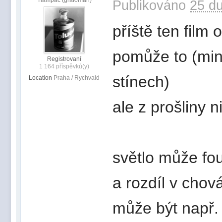
Publikováno
25 du
příště ten film
pomůže to (min
Registrovaní
1 164 příspěvků(y)
stínech)
Location
Praha / Rychvald
ale z prošliny 
světlo může fou
a rozdíl v chov
může být např.