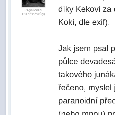
díky Kekovi za 
Registrovaní
123 příspěvků(y)
Koki, dle exif).
Jak jsem psal p
půlce devadesá
takového junák
řečeno, myslel 
paranoidní pře
(nebo mnou) p