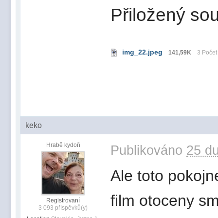
Přiložený sou
img_22.jpeg
141,59K
3 Počet
keko
Hrabě kydoň
Publikováno
25 du
Ale toto pokojn
film otoceny s
Registrovaní
3 093 příspěvků(y)