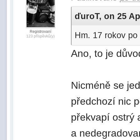
ďuroT, on 25 Apr
Registrovaní
Hm. 17 rokov po
123 příspěvků(y)
Ano, to je důvo
Nicméně se jedn
předchozí nic 
překvapí ostrý
a nedegradovan