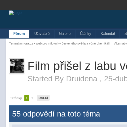
Fórum
Uživatelé
Galerie
Články
Kalendář
S
Temnakomora.cz - web pro milovníky červeného světla a vůně chemikálií
Alternati
Film přišel z labu 
Started By
Druidena
,
25-dub
DALŠÍ
Stránky
1
2
55 odpovědí na toto téma