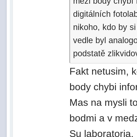
mezi body chybí 
digitálních fotol
nikoho, kdo by si
vedle byl analog
podstatě zlikvido
Fakt netusim, k
body chybi inf
Mas na mysli to
bodmi a v medz
Su laboratoria,