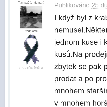
Tlampač (grafoman)
Publikováno
25 du
I když byl z kra
nemusel.Někter
Předplatitel
jednom kuse i k
kusů.Na prodej
zbytek se pak p
1 719 příspěvků(y)
prodat a po pr
mnohem starším.
v mnohem horší