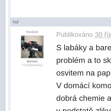
huf
Nováček
Publikováno
30 ří
S labáky a bare
problém a to s
Banned
79 příspěvků(y)
osvitem na papí
V domácí komoř
dobrá chemie a
v podstatě zlik