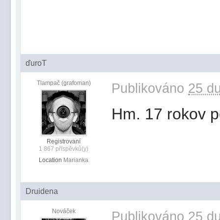
ďuroT
Tlampač (grafoman)
Publikováno
25 du
Hm. 17 rokov p
Registrovaní
1 867 příspěvků(y)
Location
Marianka
Druidena
Nováček
Publikováno
25 du