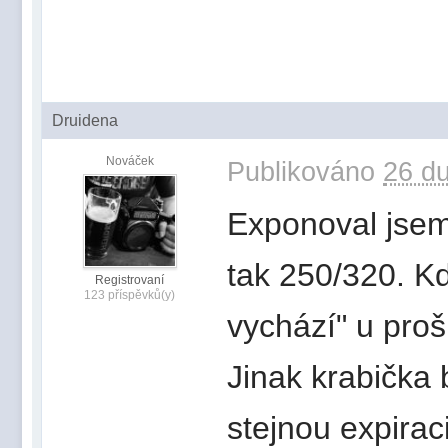
Druidena
Nováček
Publikováno
26 du
Exponoval jsem 
tak 250/320. Kd
Registrovaní
123 příspěvků(y)
vychází" u proš
Jinak krabička 
stejnou expirac