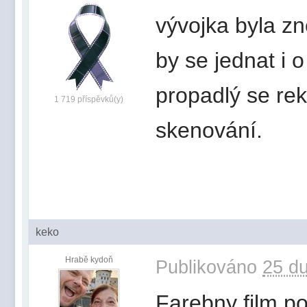
vývojka byla z
by se jednat i 
propadlý se re
1 719 příspěvků(y)
skenování.
keko
Hrabě kydoň
Publikováno
25 du
Farebny film po