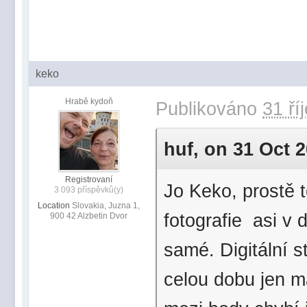
keko
Hrabě kydoň
Publikováno
31 ří
huf, on 31 Oct 2
Registrovaní
Jo Keko, prostě 
3 093 příspěvků(y)
Location
Slovakia, Juzna 1,
fotografie asi v 
900 42 Alzbetin Dvor
samé. Digitální s
celou dobu jen m