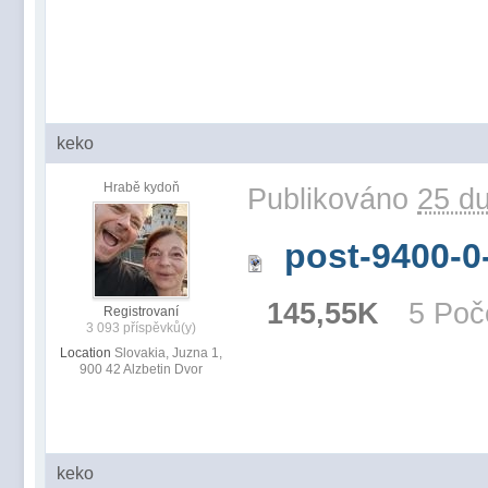
keko
Hrabě kydoň
Publikováno
25 du
post-9400-0
145,55K
5 Poč
Registrovaní
3 093 příspěvků(y)
Location
Slovakia, Juzna 1,
900 42 Alzbetin Dvor
keko