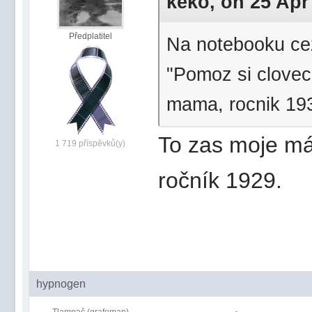
keko, on 25 Apr 
Předplatitel
Na notebooku c
"Pomoz si clovec
mama, rocnik 19
To zas moje má
1 719 příspěvků(y)
ročník 1929.
hypnogen
Tlampač (grafoman)