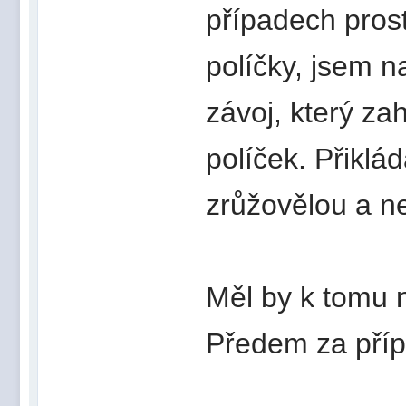
případech pros
políčky, jsem n
závoj, který zah
políček. Přiklá
zrůžovělou a n
Měl by k tomu 
Předem za příp