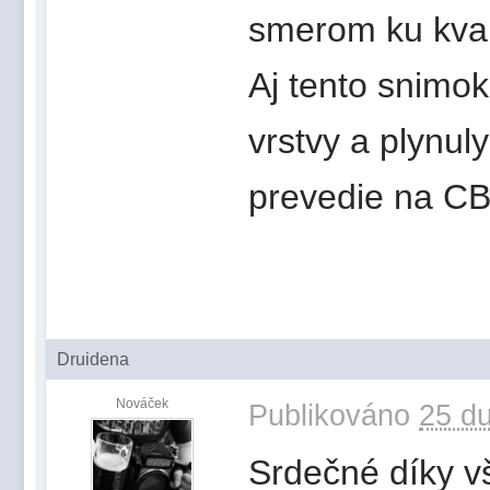
smerom ku kval
Aj tento snimok
vrstvy a plynul
prevedie na CB
Druidena
Nováček
Publikováno
25 du
Srdečné díky vš