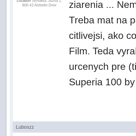
Location
Slovakia, Juzna 1,
ziarenia ... Ne
900 42 Alzbetin Dvor
Treba mat na pa
citlivejsi, ako 
Film. Teda vyr
urcenych pre (t
Superia 100 by 
Luboszz