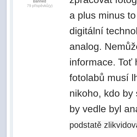
Banned
79 příspěvků(y)
a plus minus to
digitální techn
analog. Nemůže
informace. Toť 
fotolabů musí l
nikoho, kdo by s
by vedle byl a
podstatě zlikvidov