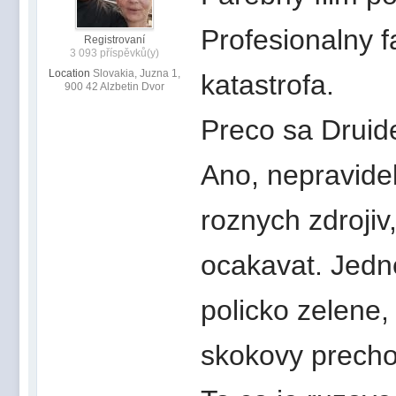
Profesionalny f
Registrovaní
3 093 příspěvků(y)
Location
Slovakia, Juzna 1,
katastrofa.
900 42 Alzbetin Dvor
Preco sa Druid
Ano, nepravidel
roznych zdrojiv,
ocakavat. Jedne
policko zelene,
skokovy precho