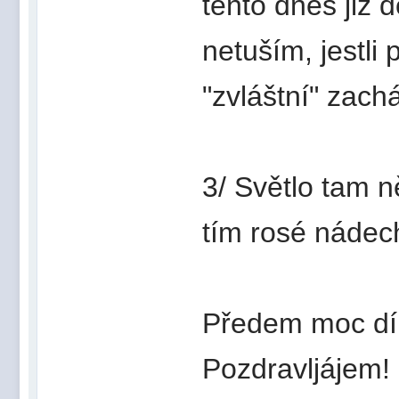
tento dnes již d
netuším, jestli
"zvláštní" zach
3/ Světlo tam ně
tím rosé nádec
Předem moc díky
Pozdravljájem!