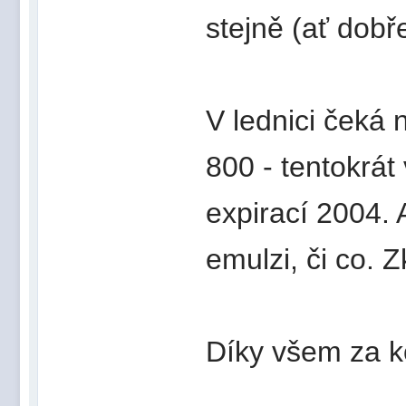
stejně (ať dobř
V lednici čeká 
800 - tentokrát
expirací 2004. 
emulzi, či co. 
Díky všem za k