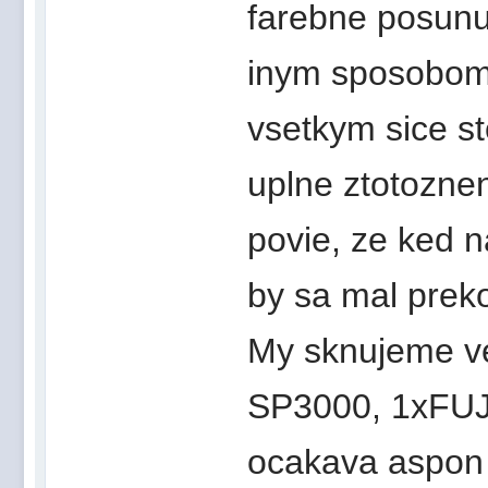
farebne posunu
inym sposobom.
vsetkym sice st
uplne ztotoznen
povie, ze ked n
by sa mal prek
My sknujeme v
SP3000, 1xFUJI
ocakava aspon 