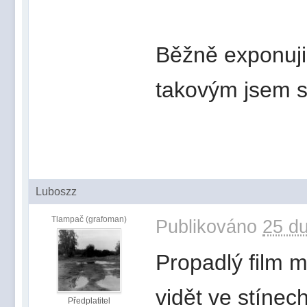
Běžně exponuji 
takovým jsem se
Luboszz
Tlampač (grafoman)
Publikováno
25 du
Propadlý film m
vidět ve stínec
Předplatitel