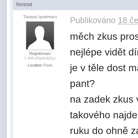
Nimrod
Tlampač (grafoman)
Publikováno
18 če
měch zkus prosv
nejlépe vidět dí
Registrovaní
1 406 příspěvků(y)
je v těle dost m
Location
Písek
pant?
na zadek zkus 
takového najde
ruku do ohně z