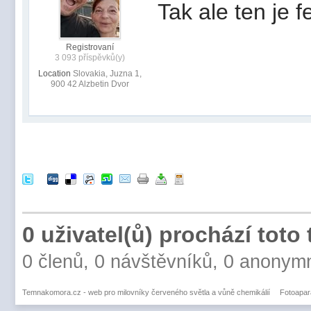
Tak ale ten je f
Registrovaní
3 093 příspěvků(y)
Location
Slovakia, Juzna 1,
900 42 Alzbetin Dvor
0 uživatel(ů) prochází toto
0 členů, 0 návštěvníků, 0 anonym
Temnakomora.cz - web pro milovníky červeného světla a vůně chemikálií
Fotoapar