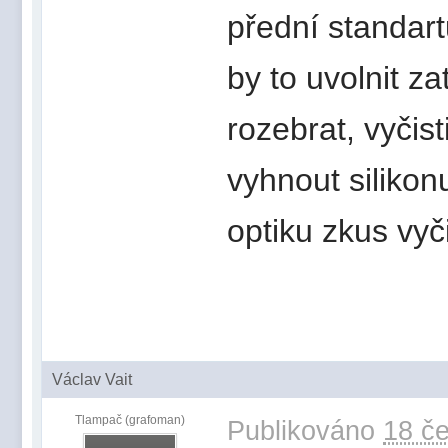
přední standart
by to uvolnit za
rozebrat, vyčis
vyhnout silikonu
optiku zkus vyč
Václav Vait
Tlampač (grafoman)
Publikováno
18 če