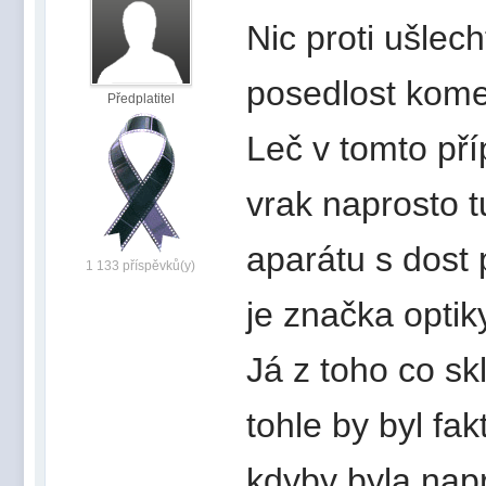
Nic proti ušle
posedlost komen
Předplatitel
Leč v tomto pří
vrak naprosto 
aparátu s dost
1 133 příspěvků(y)
je značka optik
Já z toho co sk
tohle by byl fak
kdyby byla napr