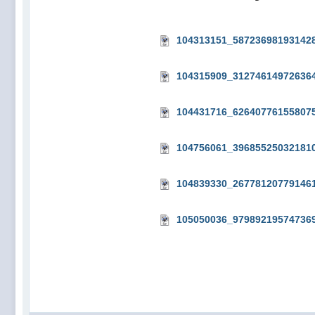
104313151_58723698193142
104315909_31274614972636
104431716_62640776155807
104756061_39685525032181
104839330_26778120779146
105050036_97989219574736