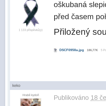
oškubaná slepic
před časem poří
Přiložený sou
1 133 příspěvků(y)
DSCF0958a.jpg
186,77K
5 P
keko
Hrabě kydoň
Publikováno
18 če