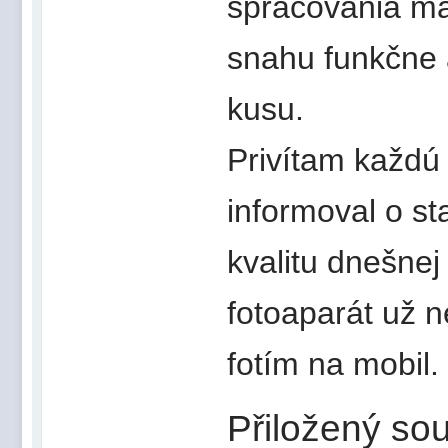
spracovania ma
snahu funkčne a
kusu.
Privítam každú
informoval o st
kvalitu dnešnej
fotoaparát už n
fotím na mobil.
Přiložený sou