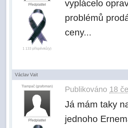
vyplácelo oprav
Předplatitel
problémů prodá
ceny...
1 133 příspěvků(y)
Václav Vait
Tlampač (grafoman)
Publikováno
18 če
Já mám taky na
jednoho Ernem
Předplatitel