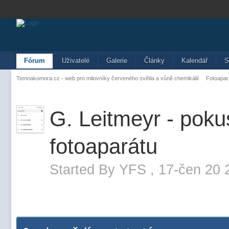
Fórum
Uživatelé
Galerie
Články
Kalendář
S
Temnakomora.cz - web pro milovníky červeného světla a vůně chemikálií
Fotoapar
G. Leitmeyr - poku
fotoaparátu
Started By
YFS
,
17-čen 20 