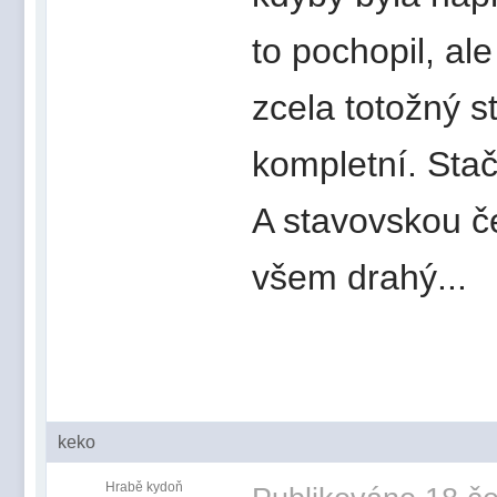
to pochopil, al
zcela totožný s
kompletní. Stač
A stavovskou č
všem drahý...
keko
Hrabě kydoň