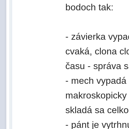
bodoch tak:
- závierka vyp
cvaká, clona cl
času - správa s
- mech vypadá 
makroskopicky n
skladá sa celk
- pánt je vytrhn