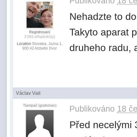
Publikováno
18 če
Nehadzte to do 
Takyto aparat 
Registrovaní
3 093 příspěvků(y)
Location
Slovakia, Juzna 1,
druheho radu, a
900 42 Alzbetin Dvor
Václav Vait
Tlampač (grafoman)
Publikováno
18 če
Před necelými 3