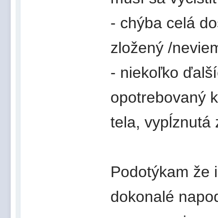
- chýba celá do
zložený /neviem
- niekoľko ďalš
opotrebovaný k
tela, vypĺznutá
Podotýkam že i
dokonalé napod