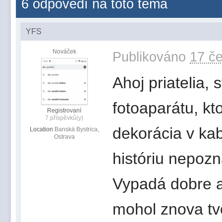
6 odpovědí na toto téma
YFS
Nováček
Publikováno
17 če
Ahoj priatelia,
fotoaparátu, kt
Registrovaní
7 příspěvků(y)
dekorácia v kab
Location
Banská Bystrica,
Ostrava
históriu nepozn
Vypadá dobre a
mohol znova tvo