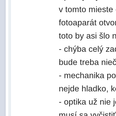
v tomto mieste
fotoaparát otvor
toto by asi šlo 
- chýba celý z
bude treba nieč
- mechanika po
nejde hladko, k
- optika už nie 
musí sa vyčistiť