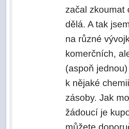
začal zkoumat c
dělá. A tak jse
na různé vývojk
komerčních, al
(aspoň jednou)
k nějaké chemii
zásoby. Jak mo
žádoucí je kup
můžete doporuči