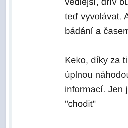
vedlější, dřív 
teď vyvolávat.
bádání a časem
Keko, díky za t
úplnou náhodou,
informací. Jen 
"chodit"