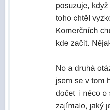
posuzuje, když
toho chtěl vyzk
Komerčních che
kde začít. Něja
No a druhá otá
jsem se v tom 
dočetl i něco o
zajímalo, jaký j