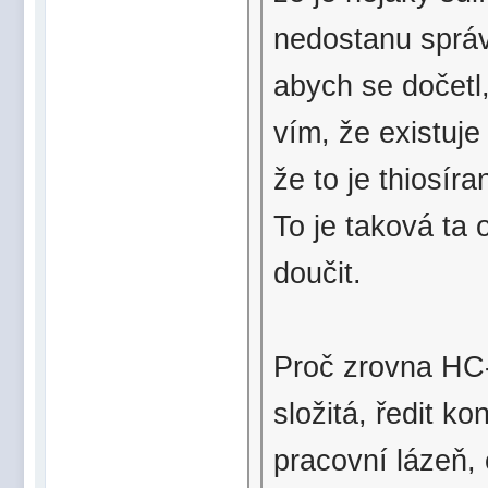
nedostanu správ
abych se dočetl, 
vím, že existuje
že to je thiosíra
To je taková ta 
doučit.
Proč zrovna HC-
složitá, ředit k
pracovní lázeň, 