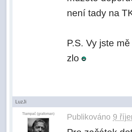
není tady na T
P.S. Vy jste mě 
zlo
LuzJi
Tlampač (grafoman)
Publikováno
9 říj