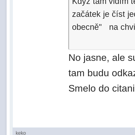
Když tam vidím t
začátek je číst j
obecně" na chvil
No jasne, ale s
tam budu odkaz
Smelo do citan
keko