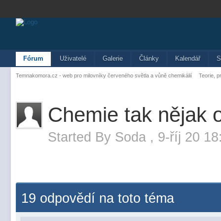
Fórum
Uživatelé
Galerie
Články
Kalendář
S
Temnakomora.cz - web pro milovníky červeného světla a vůně chemikálií
Teorie, p
Chemie tak nějak 
Started By
Soda
,
9-říj 20 1
19 odpovědí na toto téma