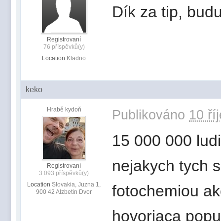
Dík za tip, bud
Registrovaní
76 příspěvků(y)
Location
Kladno
keko
Hrabě kydoň
Publikováno
10 ří
15 000 000 ludi
nejakych tych s
Registrovaní
3 093 příspěvků(y)
Location
Slovakia, Juzna 1,
fotochemiou ak
900 42 Alzbetin Dvor
hovoriaca popu