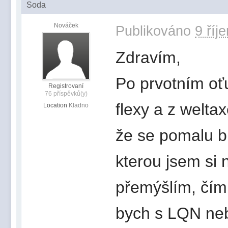
Soda
Nováček
Publikováno
9 říj
Zdravím,
Po prvotním oťu
Registrovaní
76 příspěvků(y)
flexy a z weltax
Location
Kladno
že se pomalu b
kterou jsem si 
přemýšlím, čím
bych s LQN neb