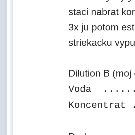
staci nabrat ko
3x ju potom es
striekacku vyp
Dilution B (moj
Voda .....
Koncentrat