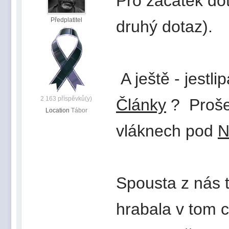
Pro začátek dot
Předplatitel
druhý dotaz).
A ještě - jestli
2 163 příspěvků(y)
Články
? Prošel
Location
Tábor
vláknech pod
N
Spousta z nás t
hrabala v tom 