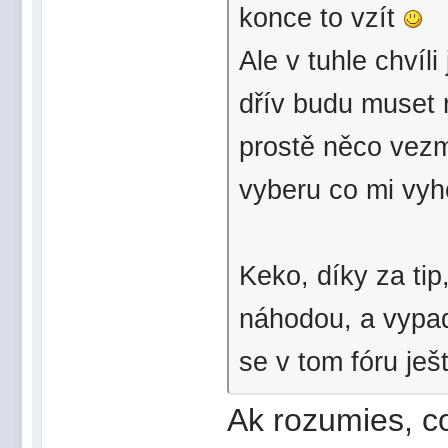
konce to vzít
Ale v tuhle chvíli
dřív budu muset 
prostě něco vezm
vyberu co mi vyh
Keko, díky za tip
náhodou, a vypad
se v tom fóru ješ
Ak rozumies, c