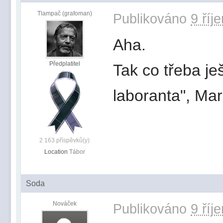
Tlampač (grafoman)
Publikováno
9 říj
Aha.
Předplatitel
Tak co třeba je
laboranta", Ma
2 163 příspěvků(y)
Location
Tábor
Soda
Nováček
Publikováno
9 říj