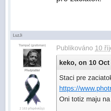
LuzJi
Tlampač (grafoman)
Publikováno
10 ří
keko, on 10 Oct 
Předplatitel
Staci pre zaciato
https://www.photr
Oni totiz maju n
2 163 příspěvků(y)