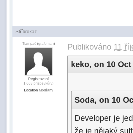
Stříbrokaz
Tlampač (grafoman)
Publikováno
11 ří
keko, on 10 Oct 
Registrovaní
1 663 příspěvků(y)
Location
Modřany
Soda, on 10 Oct
Developer je jed
že je nějaký sul