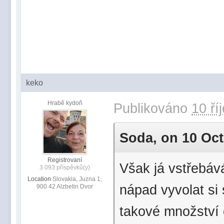
keko
Hrabě kydoň
Publikováno
10 ří
Soda, on 10 Oct 
Registrovaní
Však já vstřebáv
3 093 příspěvků(y)
Location
Slovakia, Juzna 1,
nápad vyvolat si 
900 42 Alzbetin Dvor
takové množství 