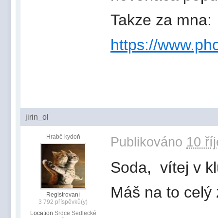
Takze za mna:
https://www.ph
jirin_ol
Hrabě kydoň
Publikováno
10 ří
Soda, vítej v 
Máš na to celý 
Registrovaní
3 792 příspěvků(y)
Location
Srdce Sedlecké