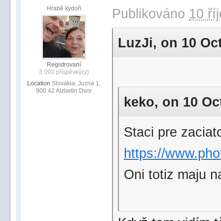
Hrabě kydoň
Publikováno
10 ří
LuzJi, on 10 Oct
Registrovaní
3 093 příspěvků(y)
Location
Slovakia, Juzna 1,
900 42 Alzbetin Dvor
keko, on 10 Oct
Staci pre zaciat
https://www.phot
Oni totiz maju 