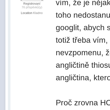
vím, že je něja
Registrovaní
76 příspěvků(y)
toho nedostanu
Location
Kladno
googlit, abych s
totiž třeba vím,
nevzpomenu, že 
angličtině thios
angličtina, kte
Proč zrovna HC