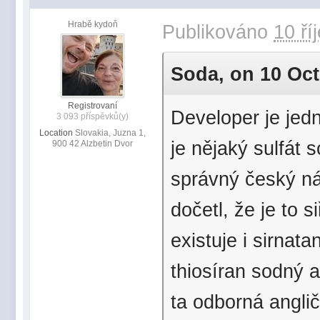
Hrabě kydoň
Publikováno
10 ří
Soda, on 10 Oct 
Registrovaní
Developer je jedn
3 093 příspěvků(y)
Location
Slovakia, Juzna 1,
je nějaký sulfát 
900 42 Alzbetin Dvor
správný český ná
dočetl, že je to s
existuje i sirnat
thiosíran sodný a
ta odborná anglič