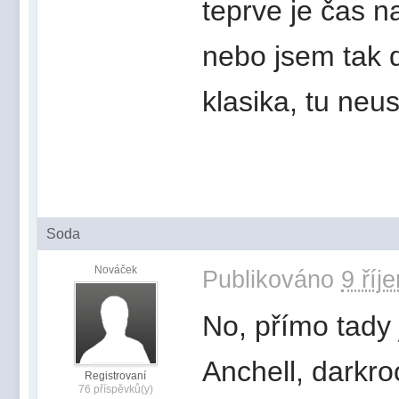
teprve je čas n
nebo jsem tak d
klasika, tu neu
Soda
Nováček
Publikováno
9 říj
No, přímo tady 
Anchell, darkr
Registrovaní
76 příspěvků(y)