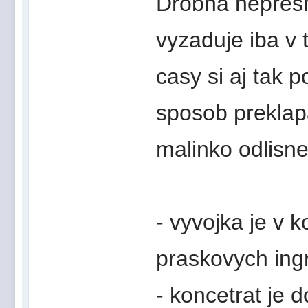
Drobna nepresn
vyzaduje iba v 
casy si aj tak 
sposob preklap
malinko odlisne
- vyvojka je v 
praskovych ingr
- koncetrat je 