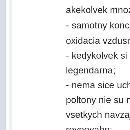
akekolvek mnozs
- samotny konce
oxidacia vzdus
- kedykolvek si
legendarna;
- nema sice uch
poltony nie su 
vsetkych navzaj
rovnovahe;