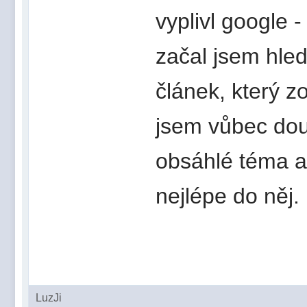
vyplivl google 
začal jsem hled
článek, který z
jsem vůbec douf
obsáhlé téma a
nejlépe do něj.
LuzJi