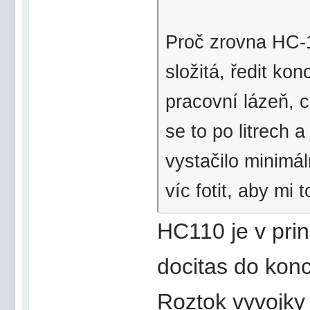
Proč zrovna HC-1
složitá, ředit kon
pracovní lázeň, c
se to po litrech 
vystačilo minimá
víc fotit, aby mi
HC110 je v pri
docitas do kon
Roztok vyvojky 