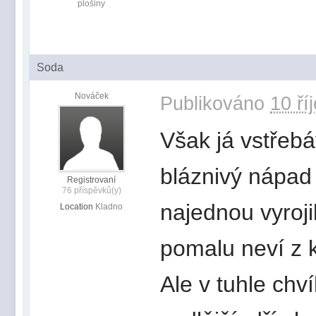
plošiny
Soda
Nováček
Publikováno
10 ří
Však já vstřeb
bláznivý nápad v
Registrovaní
76 příspěvků(y)
najednou vyroji
Location
Kladno
pomalu neví z 
Ale v tuhle chví