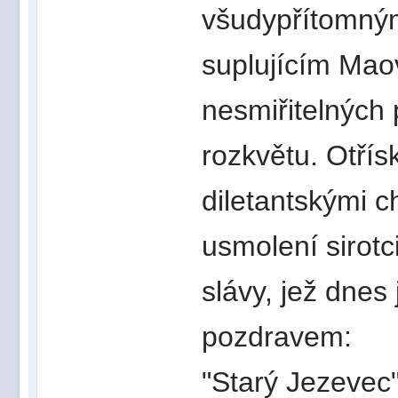
všudypřítomným
suplujícím Mao
nesmiřitelných
rozkvětu. Otřís
diletantskými c
usmolení sirotc
slávy, jež dnes
pozdravem:
"Starý Jezevec