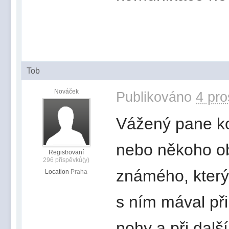
Tob
Nováček
Publikováno
4 pro
Vážený pane kol
nebo někoho o
Registrovaní
296 příspěvků(y)
známého, který
Location
Praha
s ním mával při
nohy a při dalš