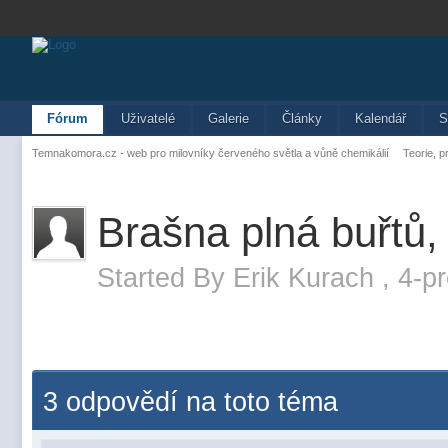
Fórum
Uživatelé
Galerie
Články
Kalendář
S
Temnakomora.cz - web pro milovníky červeného světla a vůně chemikálií
Teorie, p
Brašna plná buřtů, 
Started By
Erik Kurach
,
4-p
3 odpovědí na toto téma