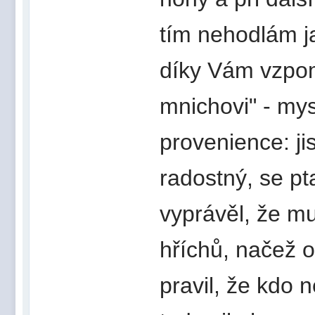
tím nehodlám j
díky Vám vzpom
mnichovi" - my
provenience: ji
radostný, se pt
vyprávěl, že m
hříchů, načež o
pravil, že kdo