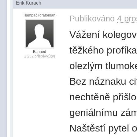
Erik Kurach
Tlampač (grafoman)
Publikováno
4 pro
Vážení kolegové,
těžkého profíka
Banned
2 252 příspěvků(y)
olezlým tlumok
Bez náznaku ci
nechtěně přišl
geniálnímu zám
Naštěstí pytel 