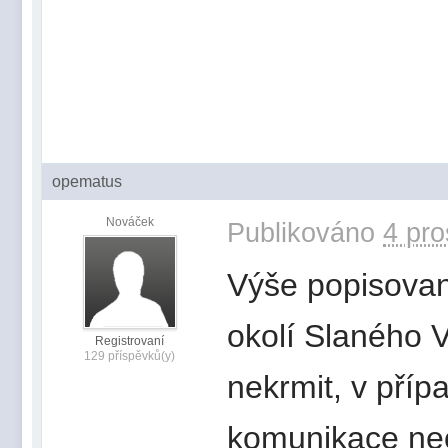
opematus
Nováček
Publikováno
4 pro
Výše popisované
okolí Slaného 
Registrovaní
129 příspěvků(y)
nekrmit, v příp
komunikace ne