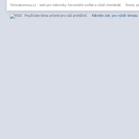
Temnakomora.cz - web pro milovníky červeného světla a vůně chemikálií
Teorie, p
Používáte téma určené pro váš prohlížeč.
Klikněte zde, pro výběr tématu