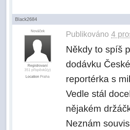
Black2684
Nováček
Publikováno
4 pro
Někdy to spíš p
dodávku České 
Registrovaní
351 příspěvků(y)
reportérka s m
Location
Praha
Vedle stál docel
nějakém držáčk
Neznám souvislo