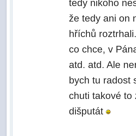
tedy nikoho nes
že tedy ani on
hříchů roztrhali
co chce, v Pán
atd. atd. Ale n
bych tu radost
chuti takové to
dišputát