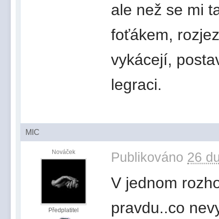
ale než se mi t
foťákem, rozjez
vykácejí, postav
legraci.
MIC
Nováček
Publikováno
26 du
V jednom rozho
pravdu..co nevy
Předplatitel