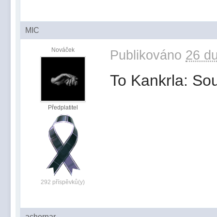
MIC
Nováček
Publikováno
26 du
To Kankrla: Sou
Předplatitel
292 příspěvků(y)
achernar