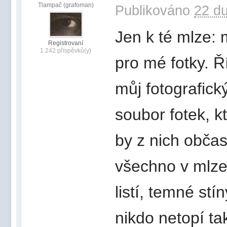
Tlampač (grafoman)
Publikováno
22 du
Jen k té mlze:
Registrovaní
1 242 příspěvků(y)
pro mé fotky. Ř
můj fotografick
soubor fotek, k
by z nich obča
všechno v mlze 
listí, temné st
nikdo netopí ta