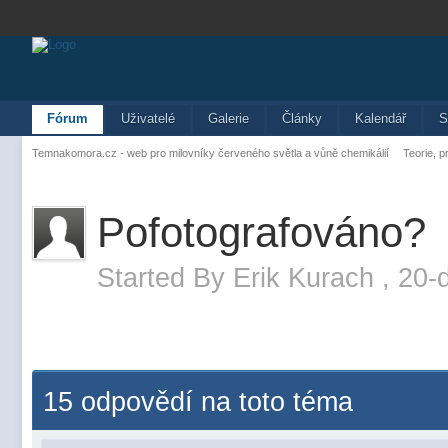
Fórum
Uživatelé
Galerie
Články
Kalendář
S
Temnakomora.cz - web pro milovníky červeného světla a vůně chemikálií
Teorie, p
Pofotografováno?
Started By
Erik Kurach
,
20-
15 odpovědí na toto téma