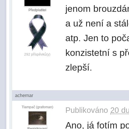
jenom brouzdám
Předplatitel
a už není a stá
atp. Jen to poč
konzistetní s př
292 příspěvků(y)
zlepší.
achernar
Tlampač (grafoman)
Publikováno
20 du
Ano, já fotím p
Registrovaní