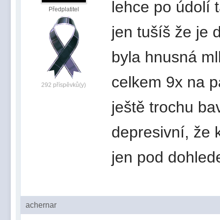
lehce po údolí 
Předplatitel
jen tušíš že je 
byla hnusná ml
celkem 9x na p
292 příspěvků(y)
ještě trochu bav
depresivní, že
jen pod dohle
achernar