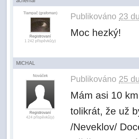
achernar
Tlampač (grafoman)
Publikováno
23 du
Moc hezký!
Registrovaní
1 242 příspěvků(y)
MICHAL
Nováček
Publikováno
25 du
Mám asi 10 km 
tolikrát, že už
Registrovaní
424 příspěvků(y)
/Neveklov/ Doce