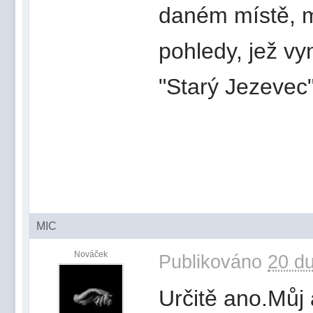
daném místě, m
pohledy, jež v
"Starý Jezevec
MIC
Nováček
Publikováno
20 du
Určitě ano.Můj 