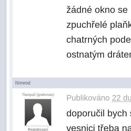
žádné okno se 
zpuchřelé plaňk
chatrných pode
ostnatým dráte
Nimrod
Tlampač (grafoman)
Publikováno
22 du
doporučil bych
vesnici třeba n
Registrovaní