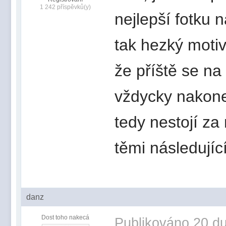
1 242 příspěvků(y)
nejlepší fotku n
tak hezký motiv
že příště se na 
vždycky nakonec
tedy nestojí za 
těmi následujíc
danz
Dost toho nakecá
Publikováno
20 du