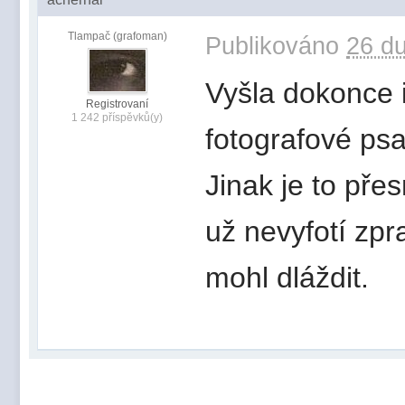
Tlampač (grafoman)
Publikováno
26 du
Vyšla dokonce i
Registrovaní
1 242 příspěvků(y)
fotografové psa
Jinak je to přes
už nevyfotí zpr
mohl dláždit.