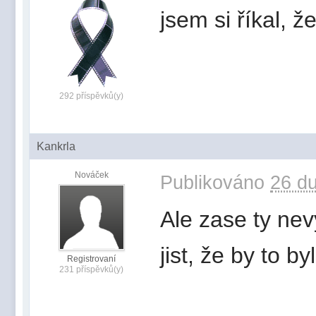
jsem si říkal, ž
292 příspěvků(y)
Kankrla
Nováček
Publikováno
26 du
Ale zase ty nev
jist, že by to b
Registrovaní
231 příspěvků(y)