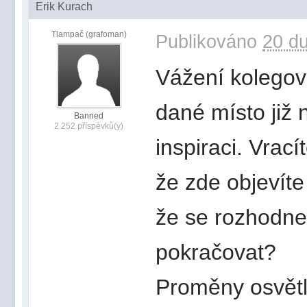
Erik Kurach
Tlampač (grafoman)
Publikováno
20 du
Vážení kolegov
dané místo již 
Banned
2 252 příspěvků(y)
inspiraci. Vrac
že zde objevíte
že se rozhodnet
pokračovat?
Proměny osvětle