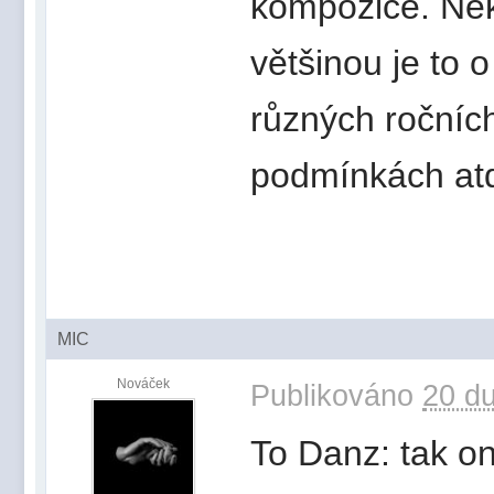
kompozice. Někd
většinou je to
různých ročníc
podmínkách at
MIC
Nováček
Publikováno
20 du
To Danz: tak on