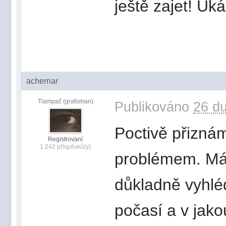
ještě zajet! Uk
achernar
Tlampač (grafoman)
Publikováno
26 du
Poctivě přizná
Registrovaní
1 242 příspěvků(y)
problémem. Má
důkladně vyhlé
počasí a v jako