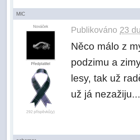
MIC
Nováček
Publikováno
23 du
Něco málo z mý
podzimu a zimy.
Předplatitel
lesy, tak už rad
už já nezažiju..
292 příspěvků(y)