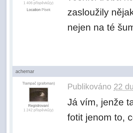
1 406 příspěvků(y)
zasloužily něja
Location
Písek
nejen na té šum
achernar
Tlampač (grafoman)
Publikováno
22 du
Já vím, jenže 
Registrovaní
1 242 příspěvků(y)
fotit jenom to,