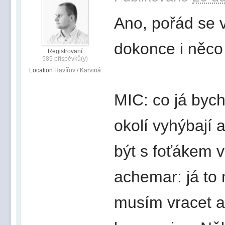
Ano, pořád se 
dokonce i něco
Registrovaní
585 příspěvků(y)
Location
Havířov / Karviná
MIC: co já bych
okolí vyhýbají 
být s foťákem 
achemar: já to
musím vracet a 