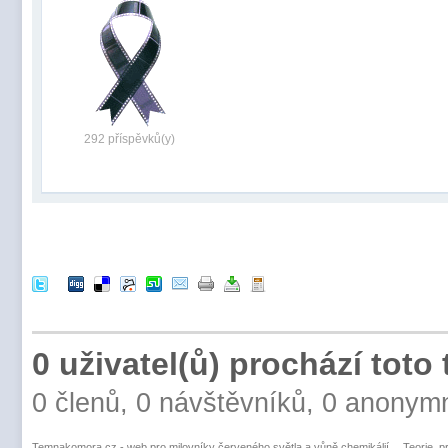
292 příspěvků(y)
0 uživatel(ů) prochází toto
0 členů, 0 návštěvníků, 0 anonym
Temnakomora.cz - web pro milovníky červeného světla a vůně chemikálií
Teorie, p