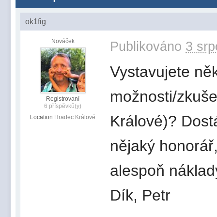
ok1fig
Nováček
Publikováno
3 srp
Vystavujete něk
možnosti/zkuše
Registrovaní
6 příspěvků(y)
Králové)? Dostá
Location
Hradec Králové
nějaký honorář,
alespoň náklad
Dík, Petr