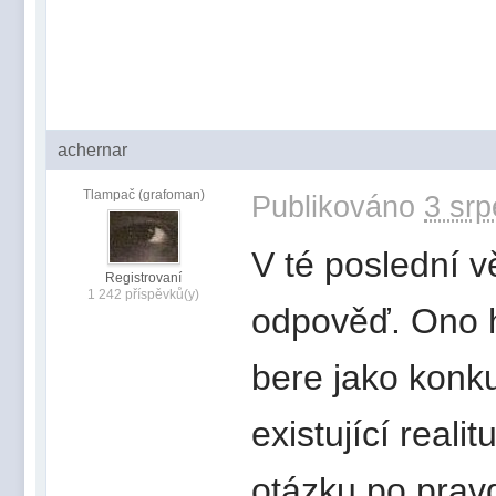
achernar
Tlampač (grafoman)
Publikováno
3 srp
V té poslední v
Registrovaní
1 242 příspěvků(y)
odpověď. Ono ho
bere jako konk
existující reali
otázku po pravd