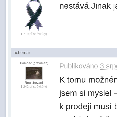
nestává.Jinak j
1 719 příspěvků(y)
achernar
Tlampač (grafoman)
Publikováno
3 srp
K tomu možnému 
Registrovaní
1 242 příspěvků(y)
jsem si myslel –
k prodeji musí