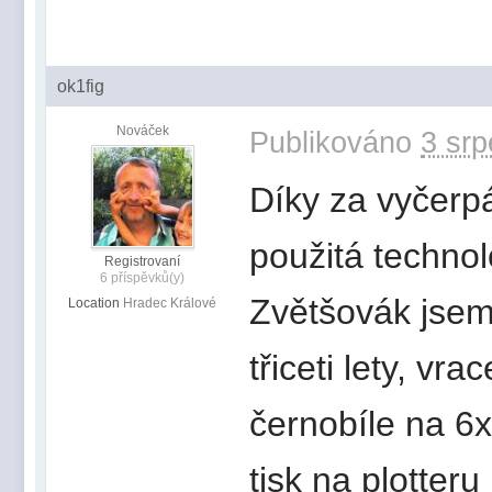
ok1fig
Nováček
Publikováno
3 srp
Díky za vyčerp
použitá technol
Registrovaní
6 příspěvků(y)
Zvětšovák jsem
Location
Hradec Králové
třiceti lety, vr
černobíle na 6x
tisk na plotter