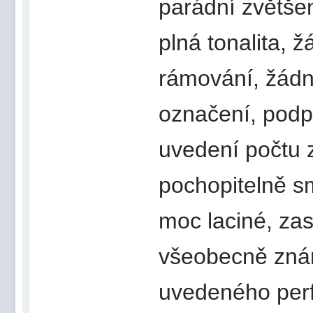
parádní zvětšen
plná tonalita, ž
rámování, žádný
označení, podpi
uvedení počtu z
pochopitelně s
moc laciné, zas
všeobecně znám
uvedeného perf