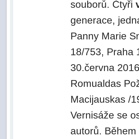
souborů. Čtyři
generace, jed
Panny Marie S
18/753, Praha 1
30.června 2016.
Romualdas Pože
Macijauskas /1
Vernisáže se os
autorů. Během 