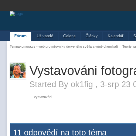
Fórum
Uživatelé
Galerie
Články
Kalendář
S
Temnakomora.cz - web pro milovníky červeného světla a vůně chemikálií
Teorie, p
Vystavováni fotogra
Started By
ok1fig
,
3-srp 23 
vystavování
11 odpovědí na toto téma