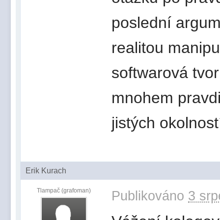
poslední argume
realitou manip
softwarová tvor
mnohem pravdivě
jistých okolnos
Erik Kurach
Tlampač (grafoman)
Publikováno
3 srp