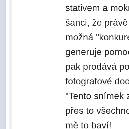
stativem a mok
šanci, že právě
možná "konkure
generuje pomocí
pak prodává p
fotografové do
"Tento snímek 
přes to všechn
mě to baví!