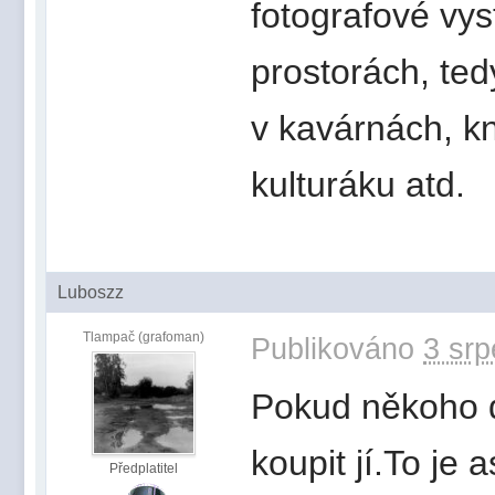
fotografové vys
prostorách, te
v kavárnách, k
kulturáku atd.
Luboszz
Tlampač (grafoman)
Publikováno
3 srp
Pokud někoho 
koupit jí.To je 
Předplatitel