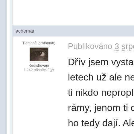
achernar
Tlampač (grafoman)
Publikováno
3 srp
Dřív jsem vysta
Registrovaní
1 242 příspěvků(y)
letech už ale 
ti nikdo nepropl
rámy, jenom ti d
ho tedy dají. Al