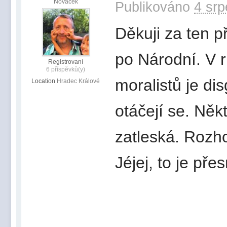
Nováček
Publikováno
4 srp
Děkuji za ten př
po Národní. V r
Registrovaní
6 příspěvků(y)
moralistů je di
Location
Hradec Králové
otáčejí se. Něk
zatleská. Rozh
Jéjej, to je pře