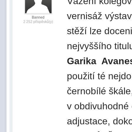
Vážení kolegov
vernisáž výsta
Banned
2 252 příspěvků(y)
stěží lze doceni
nejvyššího titul
Garika Avanes
použití té nejd
černobílé škále
v obdivuhodné o
adjustace, doko