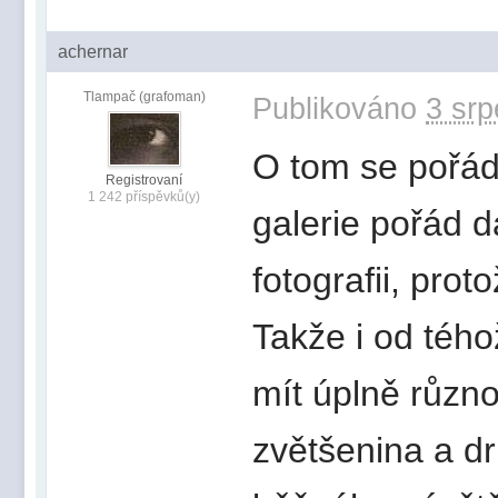
achernar
Tlampač (grafoman)
Publikováno
3 srp
O tom se pořád
Registrovaní
1 242 příspěvků(y)
galerie pořád d
fotografii, pro
Takže i od tého
mít úplně různ
zvětšenina a dr