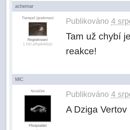
achernar
Tlampač (grafoman)
Publikováno
4 srp
Tam už chybí je
Registrovaní
1 242 příspěvků(y)
reakce!
MIC
Nováček
Publikováno
4 srp
A Dziga Vertov
Předplatitel