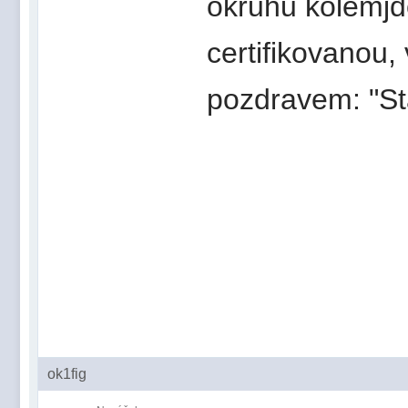
okruhu kolemjdo
certifikovanou,
pozdravem: "St
ok1fig