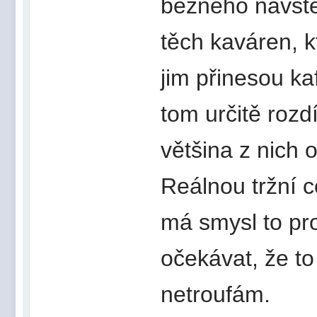
běžného návštěv
těch kaváren, kt
jim přinesou ka
tom určitě rozdí
většina z nich 
Reálnou tržní 
má smysl to pro
očekávat, že t
netroufám.