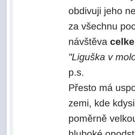
obdivuji jeho n
za všechnu poc
návštěva
celke
"Liguška v mol
p.s.
Přesto má uspoř
zemi, kde kdysi
poměrně velkou
hluboké opodst