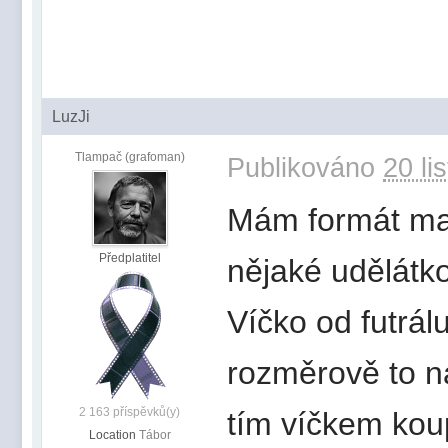
LuzJi
Tlampač (grafoman)
Publikováno
20 li
Mám formát max
Předplatitel
nějaké udělátko
Víčko od futrá
rozměrově to na
2 163 příspěvků(y)
tím víčkem kou
Location
Tábor