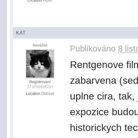
Location
Plzeň
KAT
Nováček
Publikováno
8 lis
Rentgenove fil
zabarvena (seda
Registrovaní
37 příspěvků(y)
uplne cira, tak, 
Location
Ostrava
expozice budou 
historickych tec