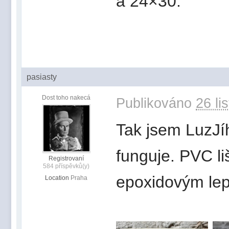
a 24×30.
pasiasty
Dost toho nakecá
Publikováno
26 li
Tak jsem LuzJíh
funguje. PVC li
Registrovaní
584 příspěvků(y)
epoxidovým lep
Location
Praha