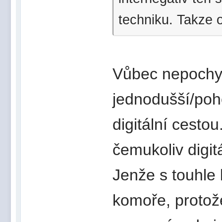
techniku. Takze o
Vůbec nepochyb
jednodušší/pohod
digitální cesto
čemukoliv digit
Jenže s touhle 
komoře, protože