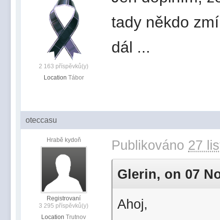
tady někdo zmín
dál ...
2 163 příspěvků(y)
Location
Tábor
oteccasu
Hrabě kydoň
Publikováno
27 li
Glerin, on 07 No
Registrovaní
Ahoj,
3 295 příspěvků(y)
Location
Trutnov