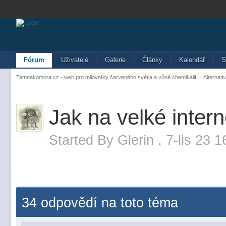
Fórum
Uživatelé
Galerie
Články
Kalendář
S
Temnakomora.cz - web pro milovníky červeného světla a vůně chemikálií
Alternati
Jak na velké intern
Started By
Glerin
,
7-lis 23 1
34 odpovědí na toto téma