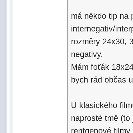
má někdo tip na p
internegativ/inte
rozměry 24x30, 3
negativy.
Mám foťák 18x24,
bych rád občas u
U klasického film
naprosté tmě (to
rentgenové filmy