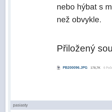
nebo hýbat s mi
než obvykle.
Přiložený sou
PB200096.JPG
178,7K
6 Poče
pasiasty