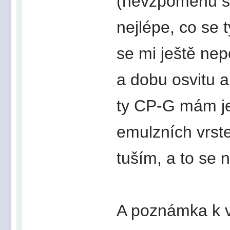
(nevzpomenu si
nejlépe, co se 
se mi ještě nep
a dobu osvitu a 
ty CP-G mám je
emulzních vrst
tuším, a to se 
A poznámka k v