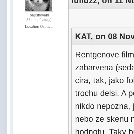
iuliuzz, on 11 N
Registrovaní
37 příspěvků(y)
Location
Ostrava
KAT, on 08 Nov 
Rentgenove film
zabarvena (seda
cira, tak, jako f
trochu delsi. A 
nikdo nepozna, j
nebo ze skenu n
hodnotu. Taky b