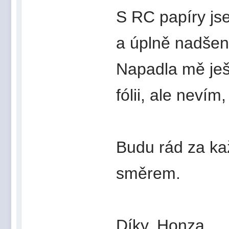
S RC papíry js
a úplně nadšen
Napadla mě ješ
fólii, ale nevím,
Budu rád za kaž
směrem.
Díky, Honza,