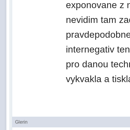
exponovane z ne
nevidim tam za
pravdepodobne 
internegativ te
pro danou tech
vykvakla a tiskl
Glerin