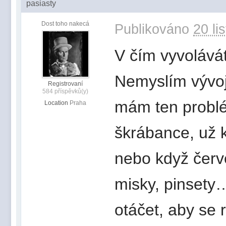
pasiasty
Dost toho nakecá
Publikováno
20 li
V čím vyvolává
Nemyslím vývo
Registrovaní
584 příspěvků(y)
mám ten problé
Location
Praha
škrábance, už k
nebo když červe
misky, pinsety…
otáčet, aby se 