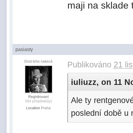
maji na sklade 
pasiasty
Dost toho nakecá
Publikováno
21 li
iuliuzz, on 11 N
Registrovaní
Ale ty rentgenové
584 příspěvků(y)
Location
Praha
poslední době u 