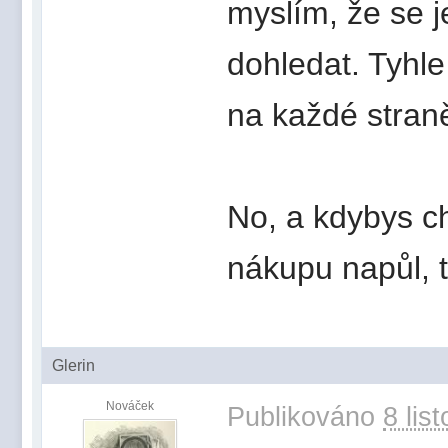
myslím, že se je
dohledat. Tyhle
na každé straně
No, a kdybys ch
nákupu napůl, t
Glerin
Nováček
Publikováno
8 lis