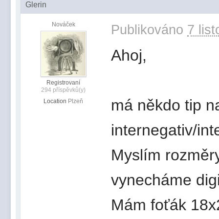
Glerin
Nováček
Publikováno
7 lis
Ahoj,
Registrovaní
294 příspěvků(y)
má někdo tip na
Location
Plzeň
internegativ/int
Myslím rozměry
vynecháme digit
Mám foťák 18x24