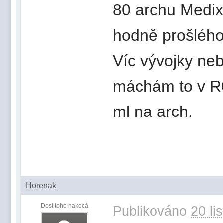
80 archu Medixu
hodně prošlého
Víc vývojky neb
máchám to v R0
ml na arch.
Horenak
Dost toho nakecá
Publikováno
20 li