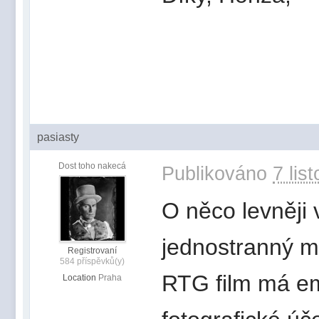
pasiasty
Dost toho nakecá
Publikováno
7 lis
O něco levněji 
jednostranný ma
Registrovaní
584 příspěvků(y)
RTG film má em
Location
Praha