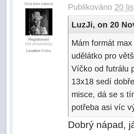
Dost toho nakecá
Publikováno
20 li
LuzJi, on 20 Nov
Registrovaní
Mám formát max 1
584 příspěvků(y)
Location
Praha
udělátko pro větš
Víčko od futrálu
13x18 sedí dobře
misce, dá se s t
potřeba asi víc v
Dobrý nápad, j