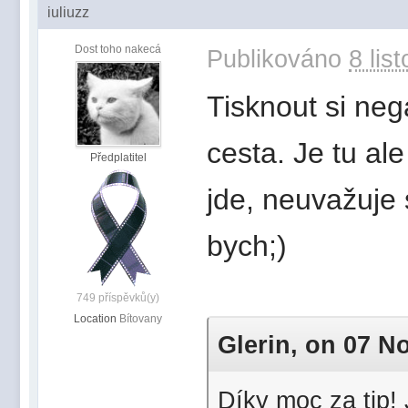
iuliuzz
Dost toho nakecá
Publikováno
8 lis
Tisknout si nega
cesta. Je tu ale
Předplatitel
jde, neuvažuje 
bych;)
749 příspěvků(y)
Location
Bítovany
Glerin, on 07 No
Díky moc za tip! 