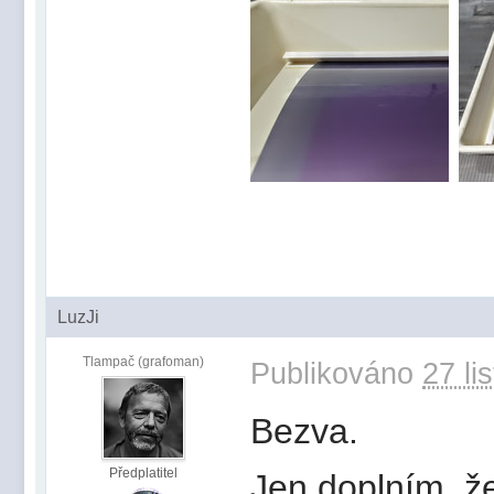
LuzJi
Tlampač (grafoman)
Publikováno
27 li
Bezva.
Předplatitel
Jen doplním, ž