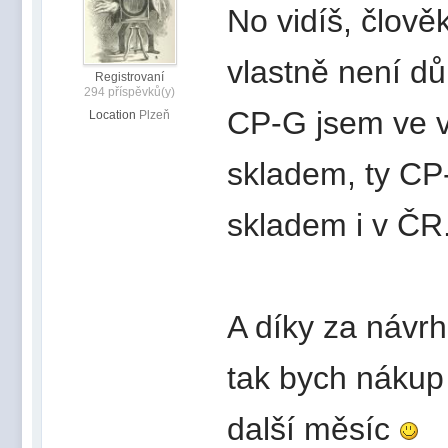
No vidíš, člově
vlastně není důl
Registrovaní
294 příspěvků(y)
CP-G jsem ve 
Location
Plzeň
skladem, ty
CP-
skladem i v ČR
A díky za návr
tak bych nákup 
další měsíc