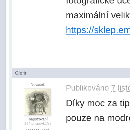
fotografické úče
maximální velik
https://sklep.e
Glerin
Nováček
Publikováno
7 lis
Díky moc za tip!
pouze na modr
Registrovaní
294 příspěvků(y)