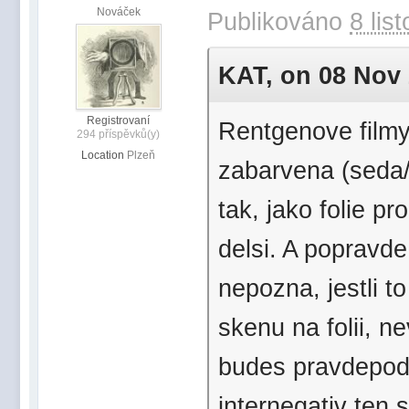
Nováček
Publikováno
8 lis
KAT, on 08 Nov 2
Registrovaní
Rentgenove filmy
294 příspěvků(y)
Location
Plzeň
zabarvena (seda/m
tak, jako folie pr
delsi. A popravde
nepozna, jestli 
skenu na folii, 
budes pravdepodo
internegativ ten 