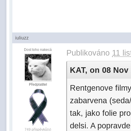
iuliuzz
Dost toho nakecá
Publikováno
11 li
KAT, on 08 Nov 2
Předplatitel
Rentgenove filmy
zabarvena (seda/m
tak, jako folie pr
delsi. A popravde
749 příspěvků(y)