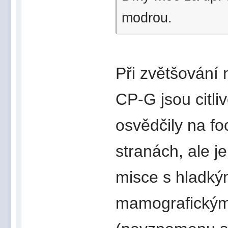
modrou.
Při zvětšování
CP-G jsou citli
osvědčily na fo
stranách, ale j
misce s hladký
mamografickými