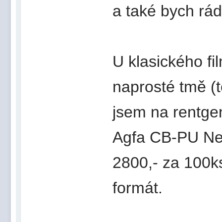
a také bych rád
U klasického fi
naprosté tmě (
jsem na rentgen
Agfa CB-PU Ne
2800,- za 100k
formát.