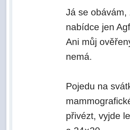
Já se obávám, 
nabídce jen Agf
Ani můj ověřený
nemá.
Pojedu na svát
mammografické 
přivézt, vyjde 