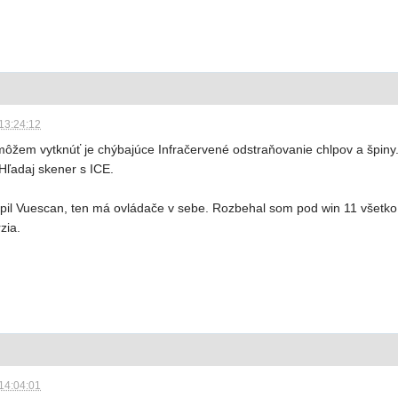
13:24:12
ôžem vytknúť je chýbajúce Infračervené odstraňovanie chlpov a špiny. 
 Hľadaj skener s ICE.
pil Vuescan, ten má ovládače v sebe. Rozbehal som pod win 11 všetko.
zia.
14:04:01