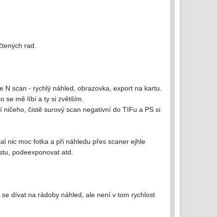
čtených rad.
e N scan - rychlý náhled, obrazovka, export na kartu.
 se mě líbí a ty si zvětším.
 ničeho, čistě surový scan negativní do TIFu a PS si
al nic moc fotka a při náhledu přes scaner ejhle
rastu, podeexponovat atd.
i se dívat na rádoby náhled, ale není v tom rychlost