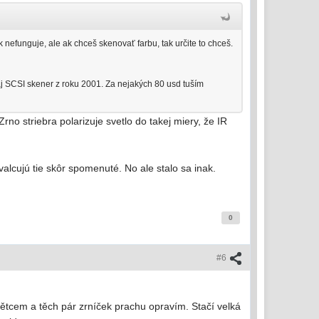
nefunguje, ale ak chceš skenovať farbu, tak určite to chceš.
j SCSI skener z roku 2001. Za nejakých 80 usd tuším
Zrno striebra polarizuje svetlo do takej miery, že IR
cujú tie skôr spomenuté. No ale stalo sa inak.
0
#6
 štětcem a těch pár zrníček prachu opravím. Stačí velká