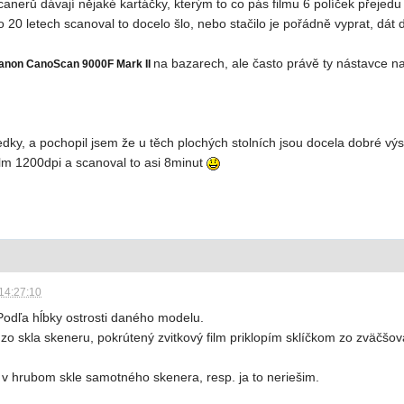
canerů dávají nějaké kartáčky, kterým to co pás filmu 6 políček přejedu
o 20 letech scanoval to docelo šlo, nebo stačilo je pořádně vyprat, dát 
na bazarech, ale často právě ty nástavce na 
anon CanoScan 9000F Mark II
ledky, a pochopil jsem že u těch plochých stolních jsou docela dobré v
ilm 1200dpi a scanoval to asi 8minut
14:27:10
Podľa hĺbky ostrosti daného modelu.
o skla skeneru, pokrútený zvitkový film priklopím sklíčkom zo zväčšov
í v hrubom skle samotného skenera, resp. ja to neriešim.