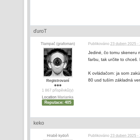
ďuroT
Tlampač (grafoman)
Publikováno
23 duben 2025 - 
Jediné, čo tomu skeneru m
farbu, tak určite to chceš.
K ovládačom: ja som zakú
80 usd tuším základná ver
Registrovaní
1 867 příspěvků(y)
Location
Marianka
Reputace: 405
keko
Hrabě kydoň
Publikováno
23 duben 2025 - 