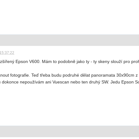
15:37:22
zšířený Epson V600. Mám to podobně jako ty - ty skeny slouží pro proh
sknout fotografie. Teď třeba budu podruhé dělat panoramata 30x90cm z 
dokonce nepoužívám ani Vuescan nebo ten druhý SW. Jedu Epson Scan