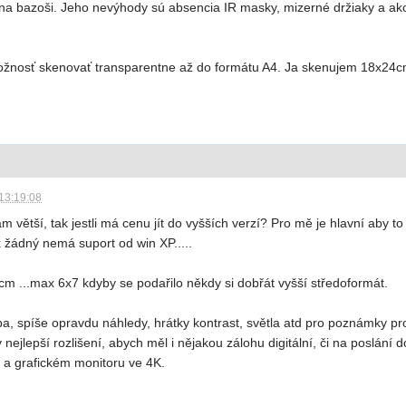
a bazoši. Jeho nevýhody sú absencia IR masky, mizerné držiaky a ako 
žnosť skenovať transparentne až do formátu A4. Ja skenujem 18x24cm 
13:19:08
m větší, tak jestli má cenu jít do vyšších verzí? Pro mě je hlavní aby 
k žádný nemá suport od win XP.....
 ...max 6x7 kdyby se podařilo někdy si dobřát vyšší středoformát.
ba, spíše opravdu náhledy, hrátky kontrast, světla atd pro poznámky pro
ejlepší rozlišení, abych měl i nějakou zálohu digitální, či na poslání do 
 a grafickém monitoru ve 4K.