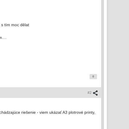
 s tím moc dělat
....
0
#2
hádzajúce riešenie - viem ukázať A3 plotrové printy,