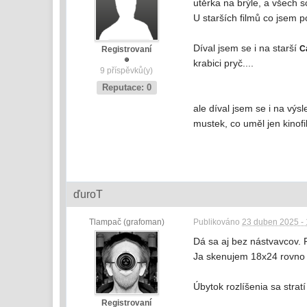
utěrka na brýle, a všech s
U starších filmů co jsem p
Díval jsem se i na starší
C
Registrovaní
krabici pryč....
9 příspěvků(y)
Reputace: 0
ale díval jsem se i na výs
mustek, co uměl jen kinof
ďuroT
Tlampač (grafoman)
Publikováno
23 duben 2025 - 
Dá sa aj bez nástvavcov. 
Ja skenujem 18x24 rovno z
Úbytok rozlíšenia sa strat
Registrovaní