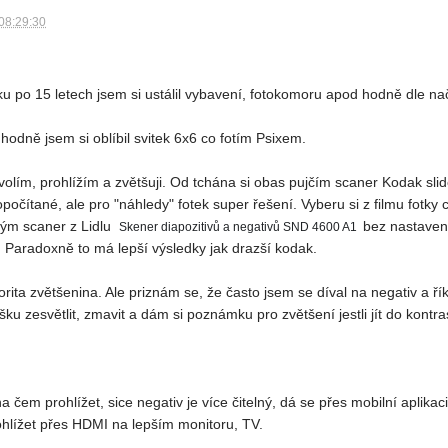
08:29:30
ku po 15 letech jsem si ustálil vybavení, fotokomoru apod hodně dle na
 hodně jsem si oblíbil svitek 6x6 co fotím Psixem.
olím, prohlížím a zvětšuji. Od tchána si obas pujčím scaner Kodak slid
očítané, ale pro "náhledy" fotek super řešení. Vyberu si z filmu fotky co
ejným scaner z Lidlu
bez nastavení
Skener diapozitivů a negativů SND 4600 A1
. Paradoxně to má lepší výsledky jak drazší kodak.
ita zvětšenina. Ale priznám se, že často jsem se díval na negativ a řík
ošku zesvětlit, zmavit a dám si poznámku pro zvětšení jestli jít do kont
čem prohlížet, sice negativ je více čitelný, dá se přes mobilní aplikac
ohlížet přes HDMI na lepším monitoru, TV.