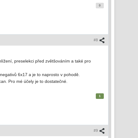
0
#8
lížení, preselekci před zvětšováním a také pro
negativů 6x17 a je to naprosto v pohodě.
. Pro mé účely je to dostatečné.
1
#9