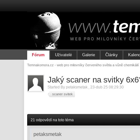
Fórum
Uživatelé
Galerie
Články
Kalen
Temnakomora.cz - web pro milovníky červeného světla a vůně chemikálií
Jaký scaner na svitky 6x6
Started By
petaksmetak
,
23-dub 25 08:29:30
scaner svitek
21 odpovědí na toto téma
petaksmetak