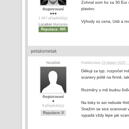
Zohnal som ho za 30 Eur n
plastov.
Registrovaní
1 867 příspěvků(y)
Výhody sú cena, Usb a mo
Location
Marianka
Reputace: 405
petaksmetak
Nováček
Publikováno
23 duben 2025 - 
Děkuji za typ, rozpočet má
scanery ještě na firmě, ta
Rozměry u mě budou 6x6cm
Registrovaní
Na tisky to asi nebude tře
9 příspěvků(y)
Snažím se sice scanovat v n
Reputace: 0
vypadá vždy lépe jak scan