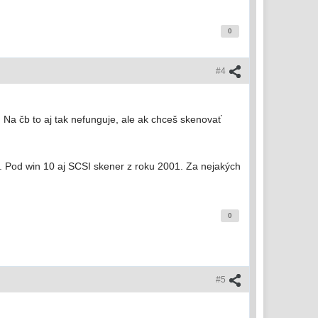
0
#4
Na čb to aj tak nefunguje, ale ak chceš skenovať
 Pod win 10 aj SCSI skener z roku 2001. Za nejakých
0
#5