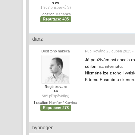
1 867 příspěvků(y)
Location
Marianka
Reputace: 405
danz
Dost toho nakecá
Publikováno
23 duben 2025 - 
Já používám asi docela ro
sdílení na internetu.
Nicméně lze z toho i vyti
K tomu Epsonímu skeneru 
Registrovaní
585 příspěvků(y)
Location
Havířov / Karviná
Reputace: 278
hypnogen