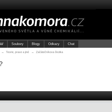
dář
Soubory
Blogy
Odkazy
Chat
→
Teorie, praxe a jiné
→
Začátečníkova školka
?