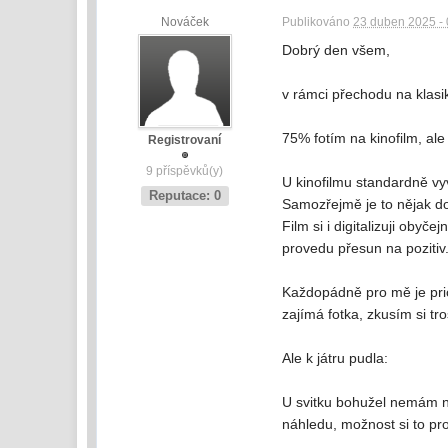
Nováček
Publikováno
23 duben 2025 - 
Dobrý den všem,
v rámci přechodu na klasi
75% fotím na kinofilm, ale
Registrovaní
9 příspěvků(y)
U kinofilmu standardně vyv
Reputace: 0
Samozřejmě je to nějak dop
Film si i digitalizuji obyč
provedu přesun na pozitiv
Každopádně pro mě je prior
zajímá fotka, zkusím si tr
Ale k játru pudla:
U svitku bohužel nemám na 
náhledu, možnost si to pr