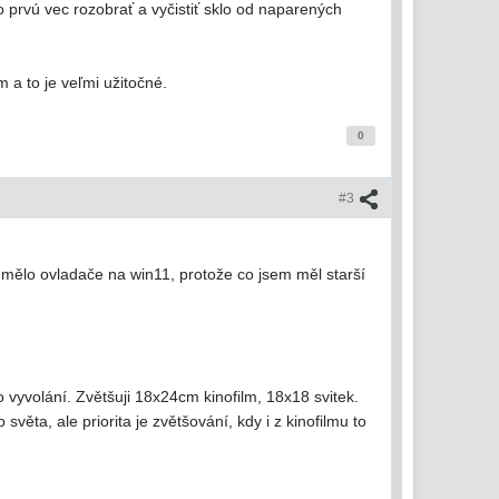
prvú vec rozobrať a vyčistiť sklo od naparených
a to je veľmi užitočné.
0
#3
to mělo ovladače na win11, protože co jsem měl starší
 vyvolání. Zvětšuji 18x24cm kinofilm, 18x18 svitek.
světa, ale priorita je zvětšování, kdy i z kinofilmu to