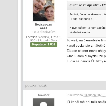
ďuroT, on 23 Apr 2025 - 12:
Jediné, čo tomu skeneru môže
Hľadaj skener s ICE.
Registrovaní
K ovládačom: ja som zakúpi
3 093 příspěvků(y)
základná verzia.
Location
Slovakia, Juzna 1,
To vieš, na čiernobiele fi
900 42 Alzbetin Dvor
Reputace: 1 051
kanál poskytuje zmätočné 
Žiaden skener nevie chlp
Chvíľu som si myslel, že 
Ľudia sa naučili ČB filmy 
petaksmetak
Nováček
Publikováno
23 duben 2025 - 
IR kanál mě ani tolik nelá