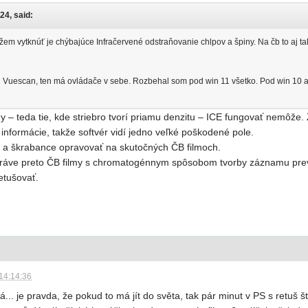
24, said:
m vytknúť je chýbajúce Infračervené odstraňovanie chlpov a špiny. Na čb to aj tak 
l Vuescan, ten má ovládače v sebe. Rozbehal som pod win 11 všetko. Pod win 10 a
lmy – teda tie, kde striebro tvorí priamu denzitu – ICE fungovať nemôže. 
informácie, takže softvér vidí jedno veľké poškodené pole.
y a škrabance opravovať na skutočných ČB filmoch.
práve preto ČB filmy s chromatogénnym spôsobom tvorby záznamu preval
retušovať.
14:14:36
ká... je pravda, že pokud to má jít do světa, tak pár minut v PS s retuš