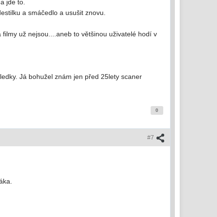
 a jde to.
destilku a smáčedlo a usušit znovu.
filmy už nejsou....aneb to většinou uživatelé hodí v
ýsledky. Já bohužel znám jen před 25lety scaner
0
#7
áka.