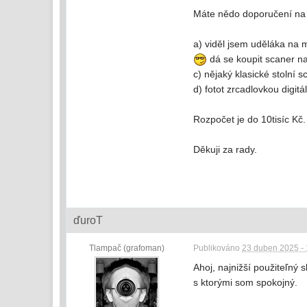
Máte nědo doporučení na 
a) viděl jsem uděláka na m
dá se koupit scaner na
c) nějaký klasické stolní 
d) fotot zrcadlovkou digit
Rozpočet je do 10tisíc Kč.
Děkuji za rady.
ďuroT
Tlampač (grafoman)
Publikováno
23 duben 2025 - 
Ahoj, najnižší použiteľný
s ktorými som spokojný.