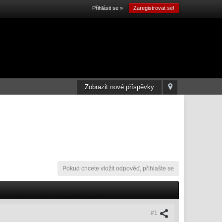
Přihlásit se »
Zaregistrovat se!
Zobrazit nové příspěvky
Pokud chcete vložit odpověď, přihlašte se
#1