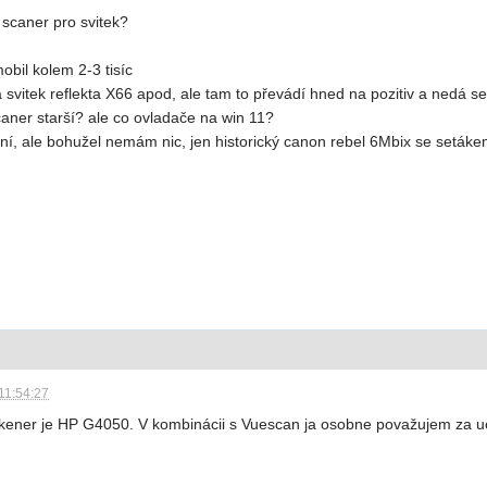
scaner pro svitek?
obil kolem 2-3 tisíc
 svitek reflekta X66 apod, ale tam to převádí hned na pozitiv a nedá se
scaner starší? ale co ovladače na win 11?
ální, ale bohužel nemám nic, jen historický canon rebel 6Mbix se setákem
11:54:27
 skener je HP G4050. V kombinácii s Vuescan ja osobne považujem za uc