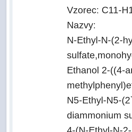
Vzorec: C11-H
Nazvy:
N-Ethyl-N-(2-h
sulfate,monohy
Ethanol 2-((4-
methylphenyl)et
N5-Ethyl-N5-(2`
diammonium sul
4-(N-Ethyl-N-2-