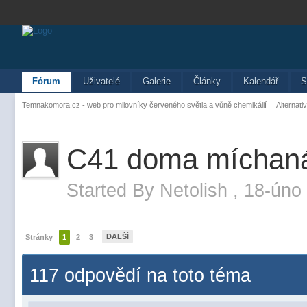
Fórum
Uživatelé
Galerie
Články
Kalendář
S
Temnakomora.cz - web pro milovníky červeného světla a vůně chemikálií
Alternati
C41 doma míchan
Started By
Netolish
,
18-úno 
DALŠÍ
Stránky
1
2
3
117 odpovědí na toto téma