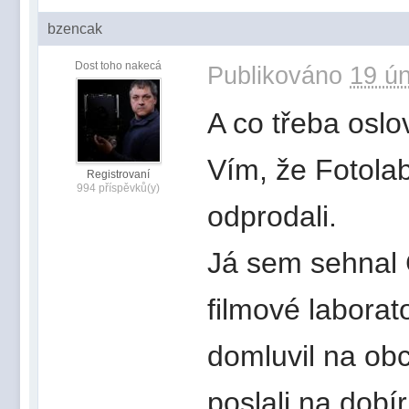
bzencak
Dost toho nakecá
Publikováno
19 ún
A co třeba oslov
Vím, že Fotolab
Registrovaní
994 příspěvků(y)
odprodali.
Já sem sehnal 
filmové laborat
domluvil na ob
poslali na dob