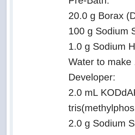
Pre-Bath:
20.0 g Borax (
100 g Sodium S
1.0 g Sodium H
Water to make 
Developer:
2.0 mL KODdAK
tris(methylphos
2.0 g Sodium Su