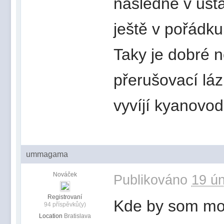
následně v usta
ještě v pořádku
Taky je dobré 
přerušovací láz
vyvíjí kyanovod
ummagama
Nováček
Publikováno
19 ún
Registrovaní
Kde by som mo
94 příspěvků(y)
Location
Bratislava