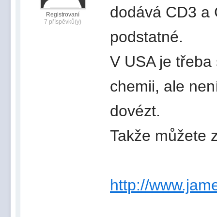
dodává CD3 a C
Registrovaní
7 příspěvků(y)
podstatné.
V USA je třeba 
chemii, ale ne
dovézt.
Takže můžete z
http://www.jame