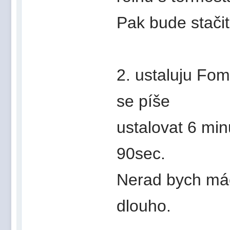
Pak bude stačit
2. ustaluju Fo
se píše
ustalovat 6 min
90sec.
Nerad bych mác
dlouho.