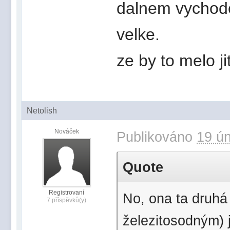
dalnem vychode
velke.
ze by to melo ji
Netolish
Nováček
Publikováno
19 ún
Quote
Registrovaní
No, ona ta druhá
7 příspěvků(y)
železitosodným) 