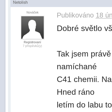
Netolish
Nováček
Publikováno
18 ún
Dobré světlo v
Registrovaní
7 příspěvků(y)
Tak jsem právě 
namíchané
C41 chemii. Na
Hned ráno
letím do labu t