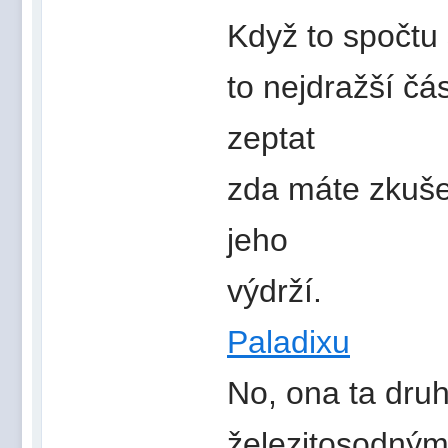
Když to spočtu
to nejdražší čá
zeptat
zda máte zkuše
jeho
výdrží.
Paladixu
No, ona ta dru
železitosodným)