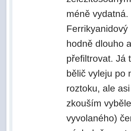
méně vydatná.
Ferrikyanidový 
hodně dlouho a
přefiltrovat. J
bělič vyleju po 
roztoku, ale asi
zkouším vyběle
vyvolaného) čer