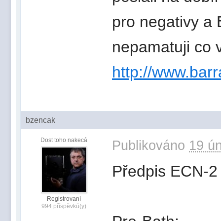
pro negativy a 
nepamatuji co 
http://www.barr
bzencak
Dost toho nakecá
Publikováno
19 ún
Předpis ECN-2
Registrovaní
994 příspěvků(y)