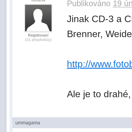
Nováček
Publikováno
19 ún
Jinak CD-3 a C
Brenner, Weide
Registrovaní
101 příspěvků(y)
http://www.fo
Ale je to drahé
ummagama