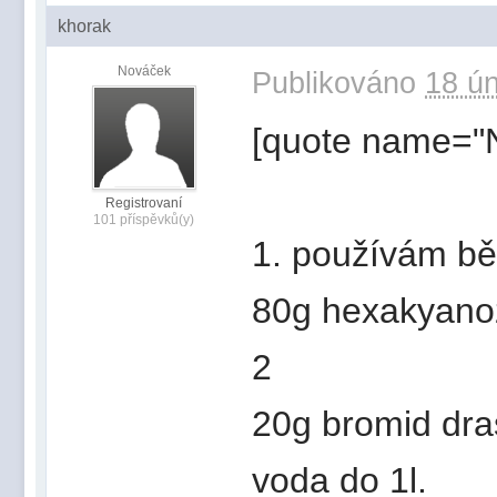
khorak
Nováček
Publikováno
18 ún
[quote name="N
Registrovaní
101 příspěvků(y)
1. používám běl
80g hexakyanož
2
20g bromid dr
voda do 1l.