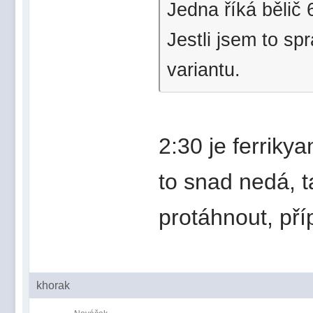
Jedna říká bělič 6
Jestli jsem to sp
variantu.
2:30 je ferrikya
to snad nedá, t
protáhnout, příp
khorak