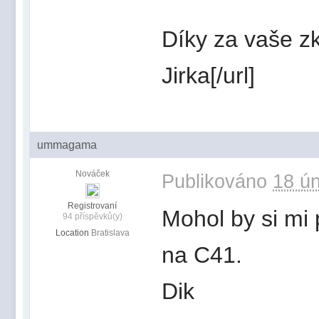
Díky za vaše z
Jirka[/url]
ummagama
Nováček
Publikováno
18 ún
Registrovaní
Mohol by si mi 
94 příspěvků(y)
Location
Bratislava
na C41.
Dik