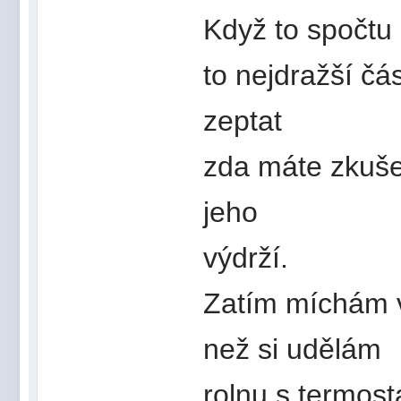
Když to spočtu
to nejdražší čá
zeptat
zda máte zkuše
jeho
výdrží.
Zatím míchám v
než si udělám
rolnu s termos