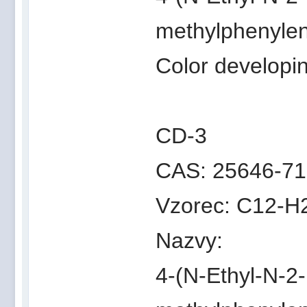
methylphenylen
Color developi
CD-3
CAS: 25646-71
Vzorec: C12-H
Nazvy:
4-(N-Ethyl-N-2