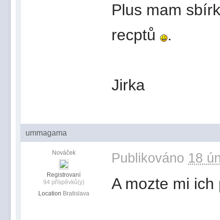
Plus mam sbírk
recptů
.
Jirka
ummagama
Nováček
Publikováno
18 ún
Registrovaní
A mozte mi ich
94 příspěvků(y)
Location
Bratislava