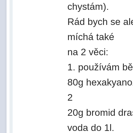
chystám).
Rád bych se al
míchá také
na 2 věci:
1. používám běl
80g hexakyanož
2
20g bromid dr
voda do 1l.