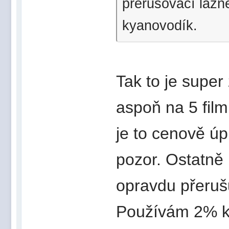
přerušovací lázně
kyanovodík.
Tak to je super
aspoň na 5 fil
je to cenově úp
pozor. Ostatně
opravdu přeruš
Používám 2% ky