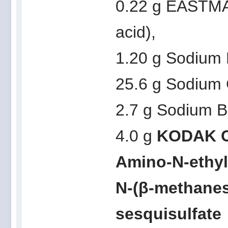
0.22 g EASTMAN
acid),
1.20 g Sodium 
25.6 g Sodium 
2.7 g Sodium B
4.0 g
KODAK Co
Amino-N-ethyl
N-(β-methanes
sesquisulfate