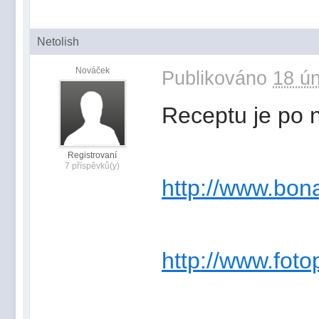
Netolish
Nováček
Publikováno
18 ún
Receptu je po n
Registrovaní
7 příspěvků(y)
http://www.bon
http://www.fot