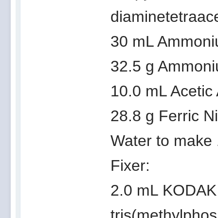
diaminetetraace
30 mL Ammoniu
32.5 g Ammoni
10.0 mL Acetic A
28.8 g Ferric N
Water to make 
Fixer:
2.0 mL KODAK A
tris(methylphos