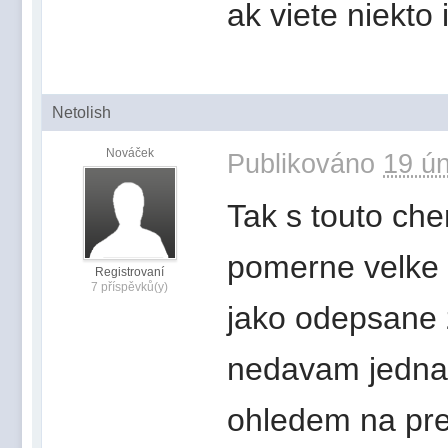
ak viete niekto
Netolish
Nováček
Publikováno
19 ún
Tak s touto che
pomerne velke 
Registrovaní
7 příspěvků(y)
jako odepsane z
nedavam jednak
ohledem na pred