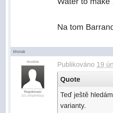
Water to make 
Na tom Barrando
khorak
Nováček
Publikováno
19 ún
Quote
Registrovaní
Teď ještě hledám
101 příspěvků(y)
varianty.